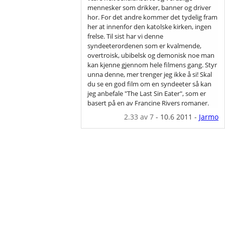
mennesker som drikker, banner og driver
hor. For det andre kommer det tydelig fram
her at innenfor den katolske kirken, ingen
frelse. Til sist har vi denne
syndeeterordenen som er kvalmende,
overtroisk, ubibelsk og demonisk noe man
kan kjenne gjennom hele filmens gang. Styr
unna denne, mer trenger jeg ikke å si! Skal
du se en god film om en syndeeter så kan
jeg anbefale "The Last Sin Eater", som er
basert på en av Francine Rivers romaner.
2.33
av 7
-
10.6 2011
-
Jarmo