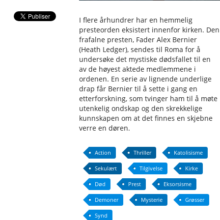
I flere århundrer har en hemmelig
presteorden eksistert innenfor kirken. Den
frafalne presten, Fader Alex Bernier
(Heath Ledger), sendes til Roma for å
undersøke det mystiske dødsfallet til en
av de høyest aktede medlemmene i
ordenen. En serie av lignende underlige
drap får Bernier til å sette i gang en
etterforskning, som tvinger ham til å møte
utenkelig ondskap og den skrekkelige
kunnskapen om at det finnes en skjebne
verre en døren.
Action
Thriller
Katolisisme
Sekulært
Tilgivelse
Kirke
Død
Prest
Eksorsisme
Demoner
Mysterie
Grøsser
Synd