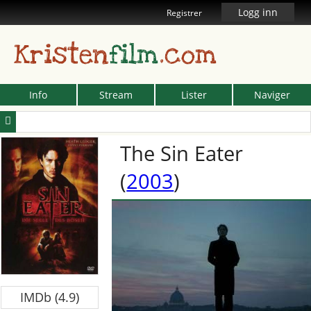
Logg inn
Registrer
Kristen
film
.com
Info
Stream
Lister
Naviger
The Sin Eater
(
2003
)
IMDb (4.9)