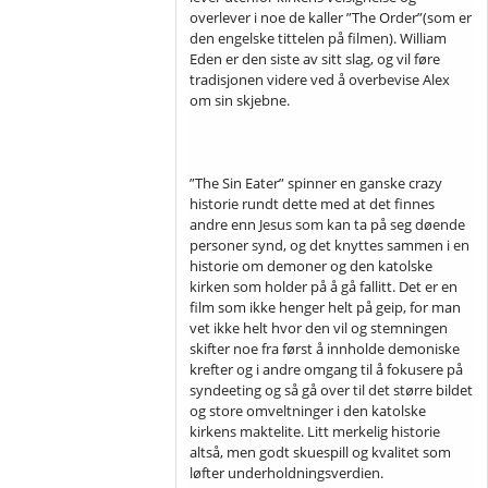
overlever i noe de kaller ”The Order”(som er
den engelske tittelen på filmen). William
Eden er den siste av sitt slag, og vil føre
tradisjonen videre ved å overbevise Alex
om sin skjebne.
”The Sin Eater” spinner en ganske crazy
historie rundt dette med at det finnes
andre enn Jesus som kan ta på seg døende
personer synd, og det knyttes sammen i en
historie om demoner og den katolske
kirken som holder på å gå fallitt. Det er en
film som ikke henger helt på geip, for man
vet ikke helt hvor den vil og stemningen
skifter noe fra først å innholde demoniske
krefter og i andre omgang til å fokusere på
syndeeting og så gå over til det større bildet
og store omveltninger i den katolske
kirkens maktelite. Litt merkelig historie
altså, men godt skuespill og kvalitet som
løfter underholdningsverdien.