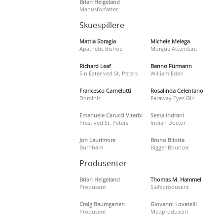
Brian Helgeland
Manusforfatter
Skuespillere
Mattia Sbragia
Michele Melega
Apathetic Bishop
Morgue Attendant
Richard Leaf
Benno Fürmann
Sin Eater ved St. Peters
William Eden
Francesco Carnelutti
Rosalinda Celentano
Dominic
Faraway Eyes Girl
Emanuele Carucci Viterbi
Seeta Indrani
Prest ved St. Peters
Indian Doctor
Jon Laurimore
Bruno Bilotta
Burnham
Bigger Bouncer
Produsenter
Brian Helgeland
Thomas M. Hammel
Produsent
Sjefsprodusent
Craig Baumgarten
Giovanni Lovatelli
Produsent
Medprodusent