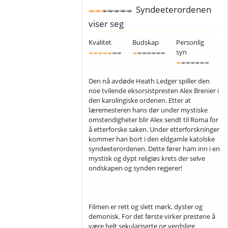
Syndeeterordenen
viser seg
Kvalitet
Budskap
Personlig
syn
Den nå avdøde Heath Ledger spiller den
noe tvilende eksorsistpresten Alex Brenier i
den karolingiske ordenen. Etter at
læremesteren hans dør under mystiske
omstendigheter blir Alex sendt til Roma for
å etterforske saken. Under etterforskninger
kommer han bort i den eldgamle katolske
syndeeterordenen. Dette fører ham inn i en
mystisk og dypt religiøs krets der selve
ondskapen og synden regjerer!
Filmen er rett og slett mørk, dyster og
demonisk. For det første virker prestene å
være helt sekulariserte og verdslige