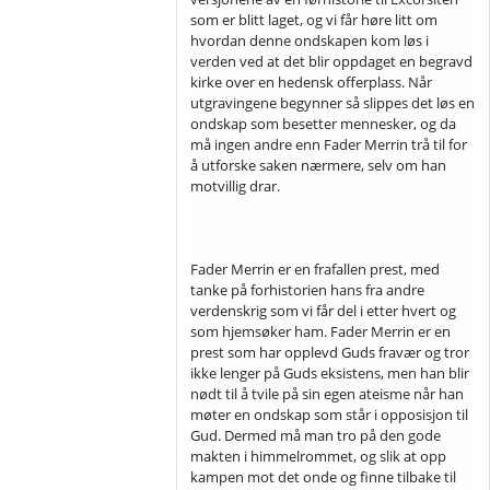
som er blitt laget, og vi får høre litt om
hvordan denne ondskapen kom løs i
verden ved at det blir oppdaget en begravd
kirke over en hedensk offerplass. Når
utgravingene begynner så slippes det løs en
ondskap som besetter mennesker, og da
må ingen andre enn Fader Merrin trå til for
å utforske saken nærmere, selv om han
motvillig drar.
Fader Merrin er en frafallen prest, med
tanke på forhistorien hans fra andre
verdenskrig som vi får del i etter hvert og
som hjemsøker ham. Fader Merrin er en
prest som har opplevd Guds fravær og tror
ikke lenger på Guds eksistens, men han blir
nødt til å tvile på sin egen ateisme når han
møter en ondskap som står i opposisjon til
Gud. Dermed må man tro på den gode
makten i himmelrommet, og slik at opp
kampen mot det onde og finne tilbake til