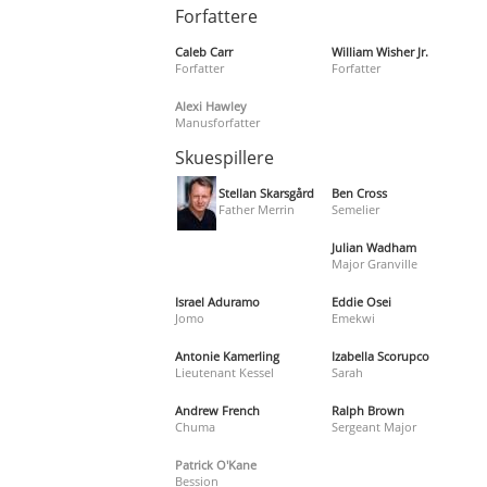
Forfattere
Caleb Carr
William Wisher Jr.
Forfatter
Forfatter
Alexi Hawley
Manusforfatter
Skuespillere
Stellan Skarsgård
Ben Cross
Father Merrin
Semelier
Julian Wadham
Major Granville
Israel Aduramo
Eddie Osei
Jomo
Emekwi
Antonie Kamerling
Izabella Scorupco
Lieutenant Kessel
Sarah
Andrew French
Ralph Brown
Chuma
Sergeant Major
Patrick O'Kane
Bession