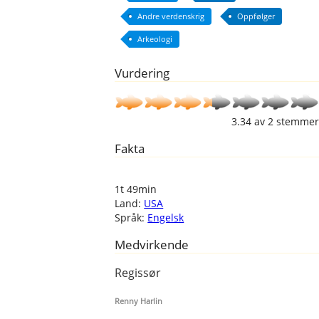
Andre verdenskrig
Oppfølger
Arkeologi
Vurdering
3.34
av
2
stemmer
Fakta
1t 49min
Land:
USA
Språk:
Engelsk
Medvirkende
Regissør
Renny Harlin