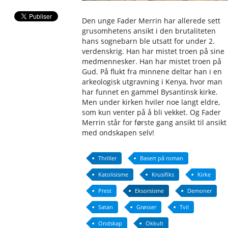
Den unge Fader Merrin har allerede sett
grusomhetens ansikt i den brutaliteten
hans sognebarn ble utsatt for under 2.
verdenskrig. Han har mistet troen på sine
medmennesker. Han har mistet troen på
Gud. På flukt fra minnene deltar han i en
arkeologisk utgravning i Kenya, hvor man
har funnet en gammel Bysantinsk kirke.
Men under kirken hviler noe langt eldre,
som kun venter på å bli vekket. Og Fader
Merrin står for første gang ansikt til ansikt
med ondskapen selv!
Thriller
Basert på roman
Katolisisme
Krusifiks
Kirke
Prest
Eksorsisme
Demoner
Satan
Grøsser
Tvil
Ondskap
Okkult