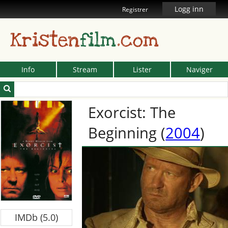
Logg inn
Registrer
Kristen
film
.com
Info
Stream
Lister
Naviger
Exorcist: The
Beginning
(
2004
)
IMDb (5.0)