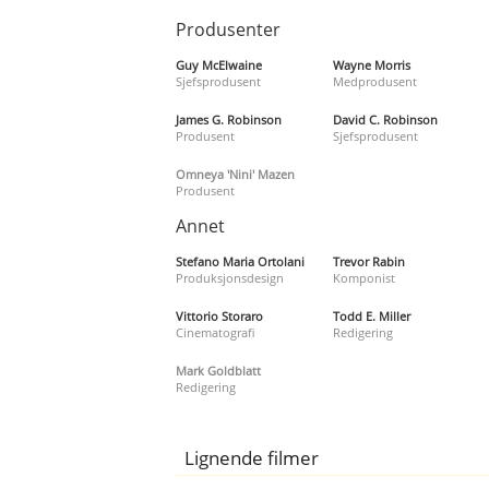
Produsenter
Guy McElwaine
Wayne Morris
Sjefsprodusent
Medprodusent
James G. Robinson
David C. Robinson
Produsent
Sjefsprodusent
Omneya 'Nini' Mazen
Produsent
Annet
Stefano Maria Ortolani
Trevor Rabin
Produksjonsdesign
Komponist
Vittorio Storaro
Todd E. Miller
Cinematografi
Redigering
Mark Goldblatt
Redigering
Lignende filmer