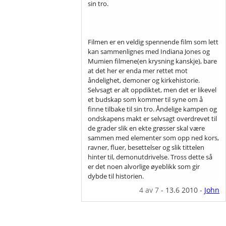
sin tro.
Filmen er en veldig spennende film som lett
kan sammenlignes med Indiana Jones og
Mumien filmene(en krysning kanskje), bare
at det her er enda mer rettet mot
åndelighet, demoner og kirkehistorie.
Selvsagt er alt oppdiktet, men det er likevel
et budskap som kommer til syne om å
finne tilbake til sin tro. Åndelige kampen og
ondskapens makt er selvsagt overdrevet til
de grader slik en ekte grøsser skal være
sammen med elementer som opp ned kors,
ravner, fluer, besettelser og slik tittelen
hinter til, demonutdrivelse. Tross dette så
er det noen alvorlige øyeblikk som gir
dybde til historien.
4
av 7
-
13.6 2010
-
John