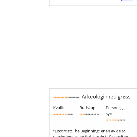
Arkeologi med grøss
Kvalitet
Budskap
Personlig
syn
“Excorcist: The Beginning” er en av de to
versjonene av en førhistorie til Excorsiten