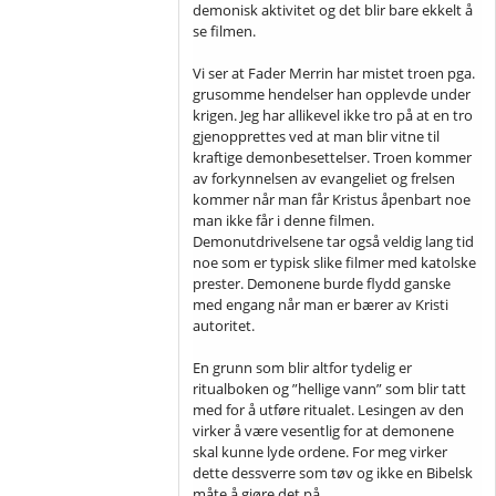
demonisk aktivitet og det blir bare ekkelt å
se filmen.
Vi ser at Fader Merrin har mistet troen pga.
grusomme hendelser han opplevde under
krigen. Jeg har allikevel ikke tro på at en tro
gjenopprettes ved at man blir vitne til
kraftige demonbesettelser. Troen kommer
av forkynnelsen av evangeliet og frelsen
kommer når man får Kristus åpenbart noe
man ikke får i denne filmen.
Demonutdrivelsene tar også veldig lang tid
noe som er typisk slike filmer med katolske
prester. Demonene burde flydd ganske
med engang når man er bærer av Kristi
autoritet.
En grunn som blir altfor tydelig er
ritualboken og ”hellige vann” som blir tatt
med for å utføre ritualet. Lesingen av den
virker å være vesentlig for at demonene
skal kunne lyde ordene. For meg virker
dette dessverre som tøv og ikke en Bibelsk
måte å gjøre det på.