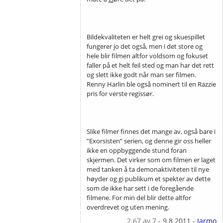
Bildekvaliteten er helt grei og skuespillet
fungerer jo det også, men i det store og
hele blir filmen altfor voldsom og fokuset
faller på et helt feil sted og man har det rett
og slett ikke godt når man ser filmen.
Renny Harlin ble også nominert til en Razzie
pris for verste regissør.
Slike filmer finnes det mange av, også bare i
”Exorsisten” serien, og denne gir oss heller
ikke en oppbyggende stund foran
skjermen. Det virker som om filmen er laget
med tanken å ta demonaktiviteten til nye
høyder og gi publikum et spekter av dette
som de ikke har sett i de foregående
filmene. For min del blir dette altfor
overdrevet og uten mening.
2.67
av 7
-
9.8 2011
-
Jarmo