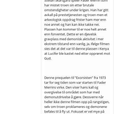
Stellan Skarsgård spiller Fader Merrin som
har mistet troen sin etter brutale
omstendigheter under krigen. Han har gitt
avkall på prestetjenesten og troen men et
arkeologisk oppdrag frister ham mer enn
noe annet og han kan ikke takke nei.
Plassen han kommer til er noe helt annet
enn forventet. Dette er en djevelsk
gravplass med demonisk aktivitet i mer
ekstrem tilstand enn vanlig. Ja, ifølge filmen
sies det at det var til denne plassen i Kenya
at Lucifer ble kastet ned etter opprøret mot
Gud.
Denne prequelen til ”Exorsisten” fra 1973
tar for seg tiden som var starten til Fader
Merrins virke. Den viser hans kall og
overgivelse til området som har med
demonutdrivelse å gjøre. Dessverre når
heller ikke denne filmen opp på rangstigen,
selv om troen proklameres og demonene
befales til å fly ut. Fokuset er vel mye på