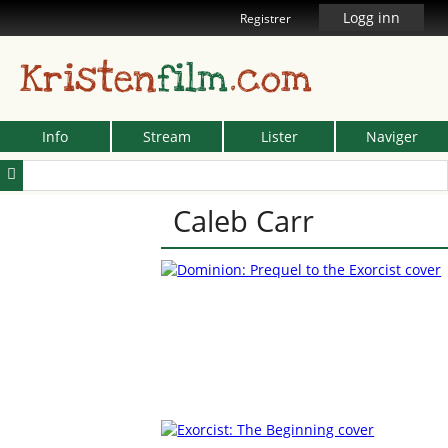
Logg inn
Registrer
Kristen
film
.com
Info
Stream
Lister
Naviger
Caleb Carr