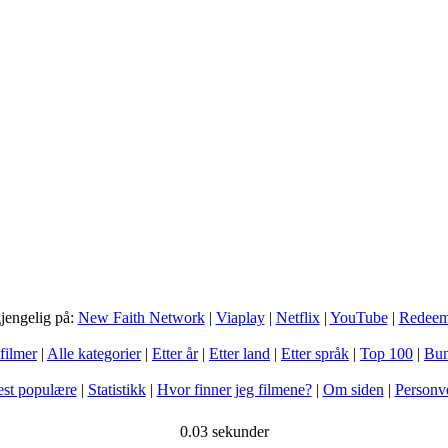
gjengelig på:
New Faith Network
|
Viaplay
|
Netflix
|
YouTube
|
Redee
filmer
|
Alle kategorier
|
Etter år
|
Etter land
|
Etter språk
|
Top 100
|
Bun
st populære
|
Statistikk
|
Hvor finner jeg filmene?
|
Om siden
|
Personv
0.03 sekunder