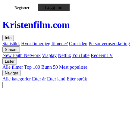
Logg inn
Registrer
Kristen
film
.com
Info
Statistikk
Hvor finner jeg filmene?
Om siden
Personvernserklæring
Stream
New Faith Network
Viaplay
Netflix
YouTube
RedeemTV
Lister
Alle filmer
Top 100
Bunn 50
Mest populære
Naviger
Alle kategorier
Etter år
Etter land
Etter språk