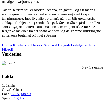
mektige invasjonsstyrker.
Javier Berdem spiller broder Lorenzo, en gåtefull og slu mann i
inkvisisjonens innerste sirkel som involverer seg med Goyas
tenåringsmuse, Ines (Natalie Portman), når hun blir urettmessig
anklaget for kjetteri og sendt i fengsel. Stellan Skarsgård har rollen
som Goya, den feirede kunstmaleren som er kjent både for sine
fargerike malerier fra det spanske hoffet og de grimme skildringene
av krigens brutalitet og livet i Spania.
Drama
Katolisisme
Historie
Sekulært
Biografi
Forfølgelse
Krig
Filosofi
Vurdering
5
av
1
stemme
Fakta
1t 53min
Goya's Ghost
Land:
USA
,
Spania
Språk:
Engelsk