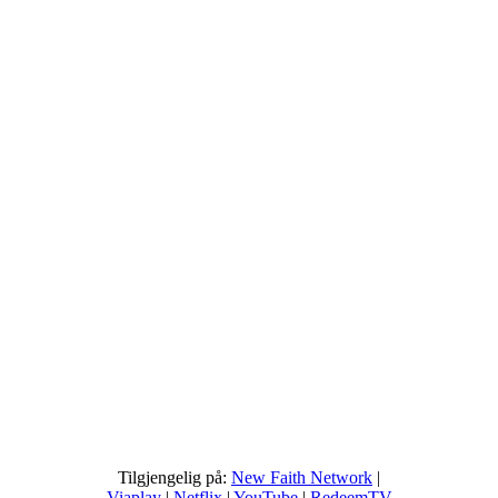
Tilgjengelig på:
New Faith Network
|
Viaplay
|
Netflix
|
YouTube
|
RedeemTV