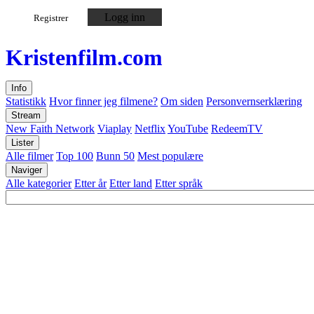
Logg inn
Registrer
Kristen
film
.com
Info
Statistikk
Hvor finner jeg filmene?
Om siden
Personvernserklæring
Stream
New Faith Network
Viaplay
Netflix
YouTube
RedeemTV
Lister
Alle filmer
Top 100
Bunn 50
Mest populære
Naviger
Alle kategorier
Etter år
Etter land
Etter språk