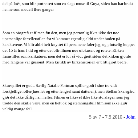
del på Inés, som blir portrettert som en slags muse til Goya, siden han har brukt
henne som modell flere ganger.
Som en biografi er filmen fin den, men jeg personlig likte ikke det noe
upersonlige fortellerstilen for vi kommer egentlig aldri under huden på
karakterene. Vi blir aldri helt knyttet til personene føler jeg, og plutselig hoppes
det 15 år fram i tid og etter det blir filmen noe ufokusert og rotete. Kirken
framstilles som karikaturer, men det er for så vidt greit siden det kirken gjorde
med fangene var grusomt. Men kritikk av kirkehistorien er blitt gjort bedre.
Skuespillet er godt. Særlig Natalie Portman spiller godt i sine tre vidt
forskjellige roller(Inés før og etter fengsel samt datteren), men Stellan Skarsgård
gjør det ikke dårlig han heller. Filmen er likevel ikke like storslagen som jeg
trodde den skulle være, men en helt ok og stemningsfull film som ikke gjør
veldig mange feil.
5
av 7
-
7.5 2010
-
John