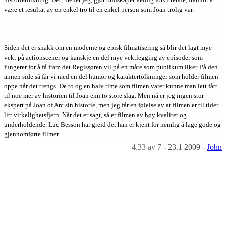
være et resultat av en enkel tro til en enkel person som Joan trolig var.
Siden det er snakk om en moderne og episk filmatisering så blir det lagt mye
vekt på actionscener og kanskje en del mye vektlegging av episoder som
fungerer for å få fram det Regissøren vil på en måte som publikum liker. På den
annen side så får vi med en del humor og karaktertolkninger som holder filmen
oppe når det trengs. De to og en halv time som filmen varer kunne man lett fått
til noe mer av historien til Joan enn to store slag. Men nå er jeg ingen stor
ekspert på Joan of Arc sin historie, men jeg får en følelse av at filmen er til tider
litt virkelighetsfjern. Når det er sagt, så er filmen av høy kvalitet og
underholdende. Luc Besson har greid det han er kjent for nemlig å lage gode og
gjennomførte filmer.
4.33
av 7
-
23.1 2009
-
John