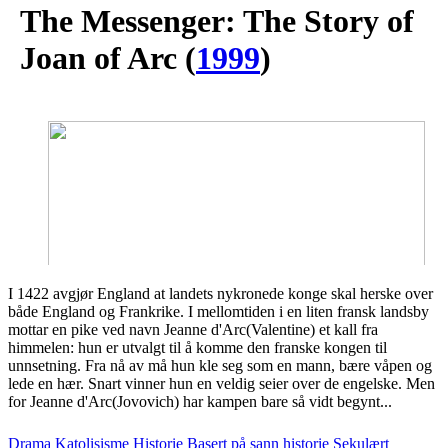
The Messenger: The Story of
Joan of Arc
(
1999
)
I 1422 avgjør England at landets nykronede konge skal herske over
både England og Frankrike. I mellomtiden i en liten fransk landsby
mottar en pike ved navn Jeanne d'Arc(Valentine) et kall fra
himmelen: hun er utvalgt til å komme den franske kongen til
unnsetning. Fra nå av må hun kle seg som en mann, bære våpen og
lede en hær. Snart vinner hun en veldig seier over de engelske. Men
for Jeanne d'Arc(Jovovich) har kampen bare så vidt begynt...
Drama
Katolisisme
Historie
Basert på sann historie
Sekulært