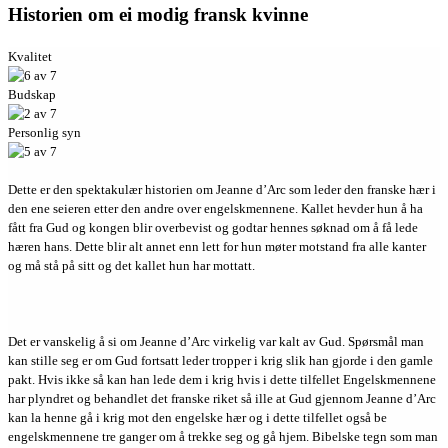
Historien om ei modig fransk kvinne
Kvalitet
Budskap
Personlig syn
Dette er den spektakulær historien om Jeanne d’Arc som leder den franske hær i
den ene seieren etter den andre over engelskmennene. Kallet hevder hun å ha
fått fra Gud og kongen blir overbevist og godtar hennes søknad om å få lede
hæren hans. Dette blir alt annet enn lett for hun møter motstand fra alle kanter
og må stå på sitt og det kallet hun har mottatt.
Det er vanskelig å si om Jeanne d’Arc virkelig var kalt av Gud. Spørsmål man
kan stille seg er om Gud fortsatt leder tropper i krig slik han gjorde i den gamle
pakt. Hvis ikke så kan han lede dem i krig hvis i dette tilfellet Engelskmennene
har plyndret og behandlet det franske riket så ille at Gud gjennom Jeanne d’Arc
kan la henne gå i krig mot den engelske hær og i dette tilfellet også be
engelskmennene tre ganger om å trekke seg og gå hjem. Bibelske tegn som man