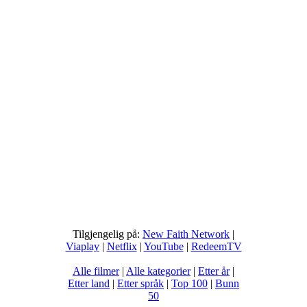
Tilgjengelig på:
New Faith Network
|
Viaplay
|
Netflix
|
YouTube
|
RedeemTV
Alle filmer
|
Alle kategorier
|
Etter år
|
Etter land
|
Etter språk
|
Top 100
|
Bunn
50