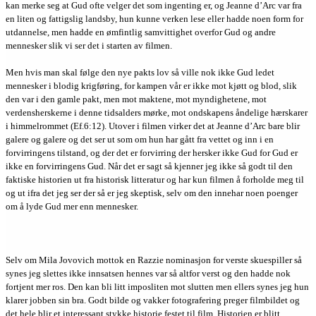
kan merke seg at Gud ofte velger det som ingenting er, og Jeanne d’Arc var fra
en liten og fattigslig landsby, hun kunne verken lese eller hadde noen form for
utdannelse, men hadde en ømfintlig samvittighet overfor Gud og andre
mennesker slik vi ser det i starten av filmen.
Men hvis man skal følge den nye pakts lov så ville nok ikke Gud ledet
mennesker i blodig krigføring, for kampen vår er ikke mot kjøtt og blod, slik
den var i den gamle pakt, men mot maktene, mot myndighetene, mot
verdensherskerne i denne tidsalders mørke, mot ondskapens åndelige hærskarer
i himmelrommet (Ef.6:12). Utover i filmen virker det at Jeanne d’Arc bare blir
galere og galere og det ser ut som om hun har gått fra vettet og inn i en
forvirringens tilstand, og der det er forvirring der hersker ikke Gud for Gud er
ikke en forvirringens Gud. Når det er sagt så kjenner jeg ikke så godt til den
faktiske historien ut fra historisk litteratur og har kun filmen å forholde meg til
og ut ifra det jeg ser der så er jeg skeptisk, selv om den innehar noen poenger
om å lyde Gud mer enn mennesker.
Selv om Mila Jovovich mottok en Razzie nominasjon for verste skuespiller så
synes jeg slettes ikke innsatsen hennes var så altfor verst og den hadde nok
fortjent mer ros. Den kan bli litt imposliten mot slutten men ellers synes jeg hun
klarer jobben sin bra. Godt bilde og vakker fotografering preger filmbildet og
det hele blir et interessant stykke historie festet til film. Historien er blitt