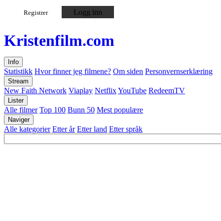
Logg inn
Registrer
Kristen
film
.com
Info
Statistikk
Hvor finner jeg filmene?
Om siden
Personvernserklæring
Stream
New Faith Network
Viaplay
Netflix
YouTube
RedeemTV
Lister
Alle filmer
Top 100
Bunn 50
Mest populære
Naviger
Alle kategorier
Etter år
Etter land
Etter språk