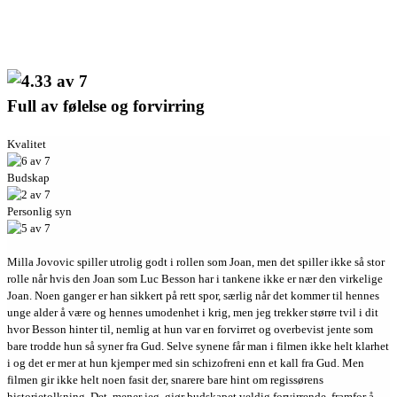
Full av følelse og forvirring
Kvalitet
Budskap
Personlig syn
Milla Jovovic spiller utrolig godt i rollen som Joan, men det spiller ikke så stor
rolle når hvis den Joan som Luc Besson har i tankene ikke er nær den virkelige
Joan. Noen ganger er han sikkert på rett spor, særlig når det kommer til hennes
unge alder å være og hennes umodenhet i krig, men jeg trekker større tvil i dit
hvor Besson hinter til, nemlig at hun var en forvirret og overbevist jente som
bare trodde hun så syner fra Gud. Selve synene får man i filmen ikke helt klarhet
i og det er mer at hun kjemper med sin schizofreni enn et kall fra Gud. Men
filmen gir ikke helt noen fasit der, snarere bare hint om regissørens
historietolkning. Det, mener jeg, gjør budskapet veldig forvirrende, framfor å