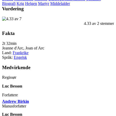
Biografi
Krig
Helgen
Martyr
Middelalder
Vurdering
4.33
av
2
stemmer
Fakta
2t 32min
Jeanne d'Arc, Joan of Arc
Land:
Frankrike
Språk:
Engelsk
Medvirkende
Regissør
Luc Besson
Forfattere
Andrew Birkin
Manusforfatter
Luc Besson