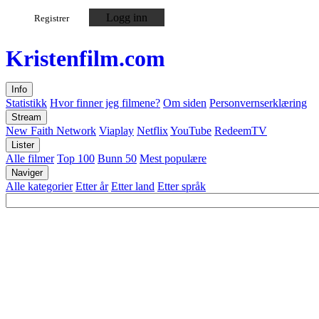
Logg inn
Registrer
Kristen
film
.com
Info
Statistikk
Hvor finner jeg filmene?
Om siden
Personvernserklæring
Stream
New Faith Network
Viaplay
Netflix
YouTube
RedeemTV
Lister
Alle filmer
Top 100
Bunn 50
Mest populære
Naviger
Alle kategorier
Etter år
Etter land
Etter språk