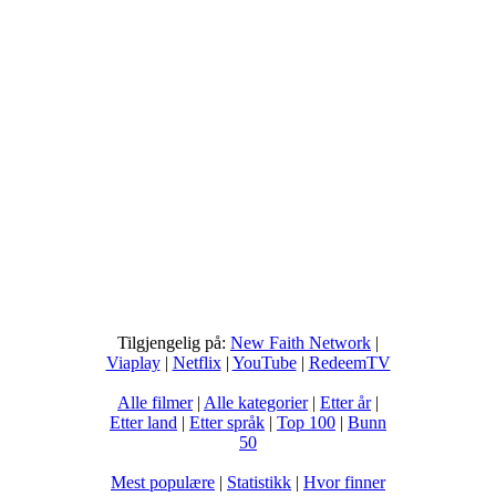
Tilgjengelig på:
New Faith Network
|
Viaplay
|
Netflix
|
YouTube
|
RedeemTV
Alle filmer
|
Alle kategorier
|
Etter år
|
Etter land
|
Etter språk
|
Top 100
|
Bunn
50
Mest populære
|
Statistikk
|
Hvor finner