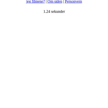
jeg filmene?
|
Om siden
|
Personvern
1.24 sekunder