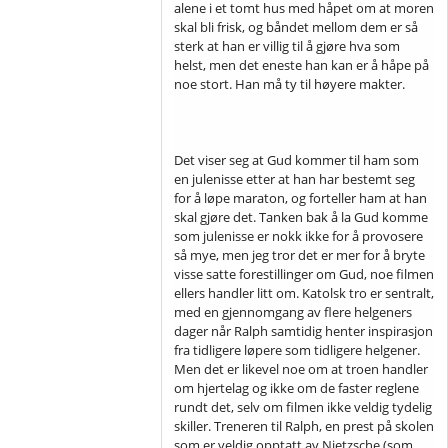
alene i et tomt hus med håpet om at moren
skal bli frisk, og båndet mellom dem er så
sterk at han er villig til å gjøre hva som
helst, men det eneste han kan er å håpe på
noe stort. Han må ty til høyere makter.
Det viser seg at Gud kommer til ham som
en julenisse etter at han har bestemt seg
for å løpe maraton, og forteller ham at han
skal gjøre det. Tanken bak å la Gud komme
som julenisse er nokk ikke for å provosere
så mye, men jeg tror det er mer for å bryte
visse satte forestillinger om Gud, noe filmen
ellers handler litt om. Katolsk tro er sentralt,
med en gjennomgang av flere helgeners
dager når Ralph samtidig henter inspirasjon
fra tidligere løpere som tidligere helgener.
Men det er likevel noe om at troen handler
om hjertelag og ikke om de faster reglene
rundt det, selv om filmen ikke veldig tydelig
skiller. Treneren til Ralph, en prest på skolen
som er veldig opptatt av Nietzsche (som