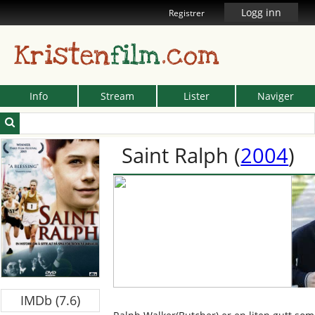
Logg inn
Registrer
Kristen
film
.com
Info
Stream
Lister
Naviger
Saint Ralph
(
2004
)
IMDb (7.6)