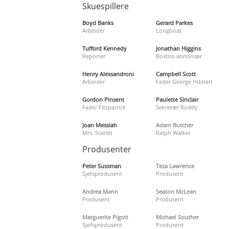
Skuespillere
Boyd Banks
Gerard Parkes
Arbeider
Longboat
Tufford Kennedy
Jonathan Higgins
Reporter
Boston annonsør
Henry Alessandroni
Campbell Scott
Arbeider
Fader George Hibbert
Gordon Pinsent
Paulette Sinclair
Fader Fitzpatrick
Sekretær Roddy
Joan Messiah
Adam Butcher
Mrs. Scarlet
Ralph Walker
Produsenter
Peter Sussman
Teza Lawrence
Sjefsprodusent
Produsent
Andrea Mann
Seaton McLean
Produsent
Produsent
Marguerite Pigott
Michael Souther
Sjefsprodusent
Produsent