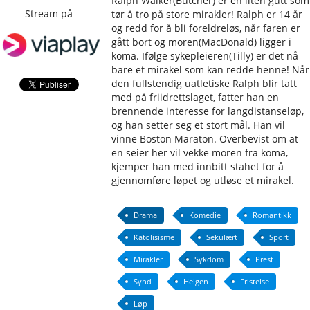
Ralph Walker(Butcher) er en liten gutt som
Stream på
tør å tro på store mirakler! Ralph er 14 år
og redd for å bli foreldreløs, når faren er
gått bort og moren(MacDonald) ligger i
koma. Ifølge sykepleieren(Tilly) er det nå
bare et mirakel som kan redde henne! Når
den fullstendig uatletiske Ralph blir tatt
med på friidrettslaget, fatter han en
brennende interesse for langdistanseløp,
og han setter seg et stort mål. Han vil
vinne Boston Maraton. Overbevist om at
en seier her vil vekke moren fra koma,
kjemper han med innbitt stahet for å
gjennomføre løpet og utløse et mirakel.
Drama
Komedie
Romantikk
Katolisisme
Sekulært
Sport
Mirakler
Sykdom
Prest
Synd
Helgen
Fristelse
Løp