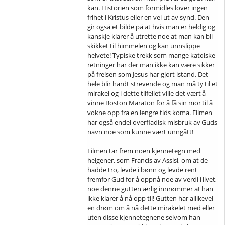
kan. Historien som formidles lover ingen
frihet i Kristus eller en vei ut av synd. Den
gir også et bilde på at hvis man er heldig og
kanskje klarer å utrette noe at man kan bli
skikket til himmelen og kan unnslippe
helvete! Typiske trekk som mange katolske
retninger har der man ikke kan være sikker
på frelsen som Jesus har gjort istand. Det
hele blir hardt strevende og man må ty til et
mirakel og i dette tilfellet ville det vært å
vinne Boston Maraton for å få sin mor til å
vokne opp fra en lengre tids koma. Filmen
har også endel overfladisk misbruk av Guds
navn noe som kunne vært unngått!
Filmen tar frem noen kjennetegn med
helgener, som Francis av Assisi, om at de
hadde tro, levde i bønn og levde rent
fremfor Gud for å oppnå noe av verdi i livet,
noe denne gutten ærlig innrømmer at han
ikke klarer å nå opp til! Gutten har allikevel
en drøm om å nå dette mirakelet med eller
uten disse kjennetegnene selvom han