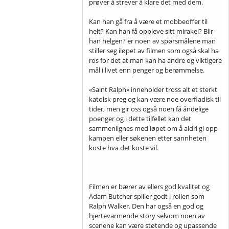
prøver å strever å klare det med dem.
Kan han gå fra å være et mobbeoffer til
helt? Kan han få oppleve sitt mirakel? Blir
han helgen? er noen av spørsmålene man
stiller seg iløpet av filmen som også skal ha
ros for det at man kan ha andre og viktigere
mål i livet enn penger og berømmelse.
«Saint Ralph» inneholder tross alt et sterkt
katolsk preg og kan være noe overfladisk til
tider, men gir oss også noen få åndelige
poenger og i dette tilfellet kan det
sammenlignes med løpet om å aldri gi opp
kampen eller søkenen etter sannheten
koste hva det koste vil.
Filmen er bærer av ellers god kvalitet og
Adam Butcher spiller godt i rollen som
Ralph Walker. Den har også en god og
hjertevarmende story selvom noen av
scenene kan være støtende og upassende