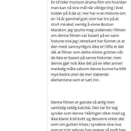
En til tider morsom drama film om hvordan
man kan nå sine mål når viktige ting i livet
holder på å dø ut. Her har vi en historie om
en 14 år gammel gutt som har tro på et
stort mirakel, nemlig å vinne Boston
Maraton. Jeg spurte meg underveis i filmen
om denne filmen var basert på en sann
historie noe jeg i etterkant har funnet ut at
den mest sannsynligvis ikke er! Ofte er det
slik at filmer som dette mister gnisten når
de ikke er basert på sanne historier, men
denne gjør nok ikke det på en eller annen
merkelig måte selvom denne kunne ha blitt
mye bedre uten de mer støtende
elementene som er satt inn.
Denne filmen er ganske så ærlig men
samtidig veldig katolsk. Den tar for seg
synder som denne 14åringen sliter med og
ikke klarer å bli kvitt og desverre virker det
som om gutten trives i syndene sine noe
som er trist selvom han prøver så godt han