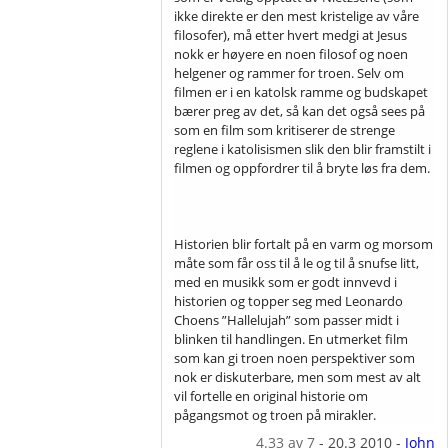
ikke direkte er den mest kristelige av våre
filosofer), må etter hvert medgi at Jesus
nokk er høyere en noen filosof og noen
helgener og rammer for troen. Selv om
filmen er i en katolsk ramme og budskapet
bærer preg av det, så kan det også sees på
som en film som kritiserer de strenge
reglene i katolisismen slik den blir framstilt i
filmen og oppfordrer til å bryte løs fra dem.
Historien blir fortalt på en varm og morsom
måte som får oss til å le og til å snufse litt,
med en musikk som er godt innvevd i
historien og topper seg med Leonardo
Choens ”Hallelujah” som passer midt i
blinken til handlingen. En utmerket film
som kan gi troen noen perspektiver som
nok er diskuterbare, men som mest av alt
vil fortelle en original historie om
pågangsmot og troen på mirakler.
4.33
av 7
-
20.3 2010
-
John