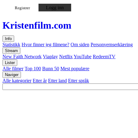
Logg inn
Registrer
Kristen
film
.com
Info
Statistikk
Hvor finner jeg filmene?
Om siden
Personvernserklæring
Stream
New Faith Network
Viaplay
Netflix
YouTube
RedeemTV
Lister
Alle filmer
Top 100
Bunn 50
Mest populære
Naviger
Alle kategorier
Etter år
Etter land
Etter språk