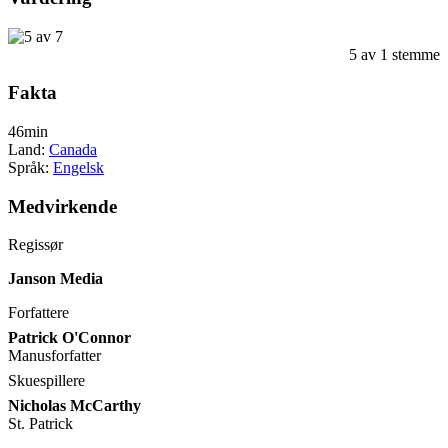
5
av
1
stemme
Fakta
46min
Land:
Canada
Språk:
Engelsk
Medvirkende
Regissør
Janson Media
Forfattere
Patrick O'Connor
Manusforfatter
Skuespillere
Nicholas McCarthy
St. Patrick