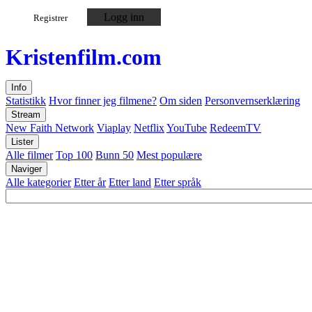
Logg inn
Registrer
Kristen
film
.com
Info
Statistikk
Hvor finner jeg filmene?
Om siden
Personvernserklæring
Stream
New Faith Network
Viaplay
Netflix
YouTube
RedeemTV
Lister
Alle filmer
Top 100
Bunn 50
Mest populære
Naviger
Alle kategorier
Etter år
Etter land
Etter språk