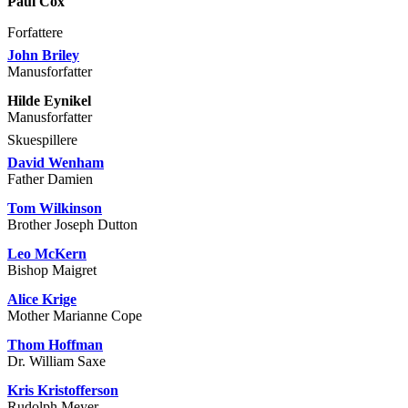
Paul Cox
Forfattere
John Briley
Manusforfatter
Hilde Eynikel
Manusforfatter
Skuespillere
David Wenham
Father Damien
Tom Wilkinson
Brother Joseph Dutton
Leo McKern
Bishop Maigret
Alice Krige
Mother Marianne Cope
Thom Hoffman
Dr. William Saxe
Kris Kristofferson
Rudolph Meyer