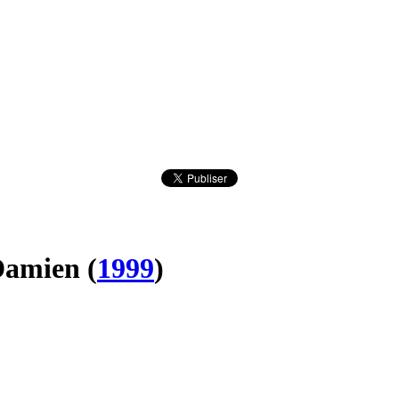
 Damien
(
1999
)