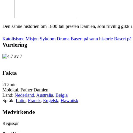
Den sanne historien om 1800-tall presten Damien, som frivillig gikk i 
Katolisisme
Misjon
Sykdom
Drama
Basert på sann historie
Basert på
Vurdering
Fakta
2t 2min
Molokai, Father Damien
Land:
Nederland
,
Australia
,
Belgia
Språk:
Latin
,
Fransk
,
Engelsk
,
Hawaiisk
Medvirkende
Regissør