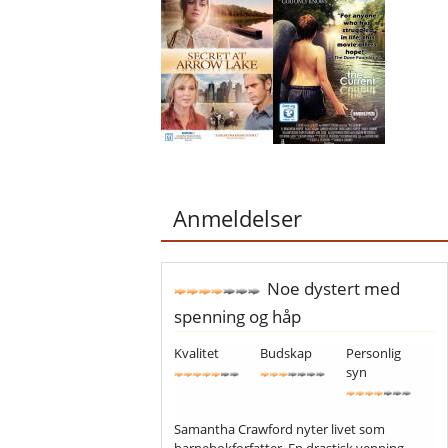
Anmeldelser
Noe dystert med
spenning og håp
Kvalitet
Budskap
Personlig
syn
Samantha Crawford nyter livet som
barnebokforfatter. En drastisk venning