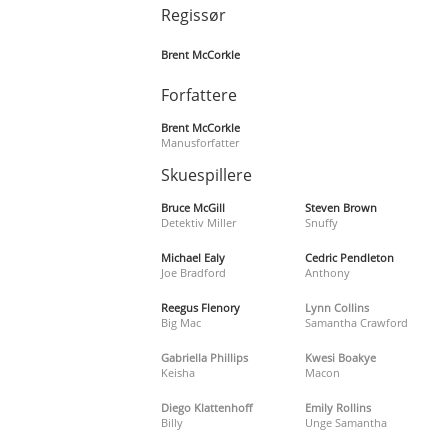
Regissør
Brent McCorkle
Forfattere
Brent McCorkle
Manusforfatter
Skuespillere
Bruce McGill
Steven Brown
Detektiv Miller
Snuffy
Michael Ealy
Cedric Pendleton
Joe Bradford
Anthony
Reegus Flenory
Lynn Collins
Big Mac
Samantha Crawford
Gabriella Phillips
Kwesi Boakye
Keisha
Macon
Diego Klattenhoff
Emily Rollins
Billy
Unge Samantha