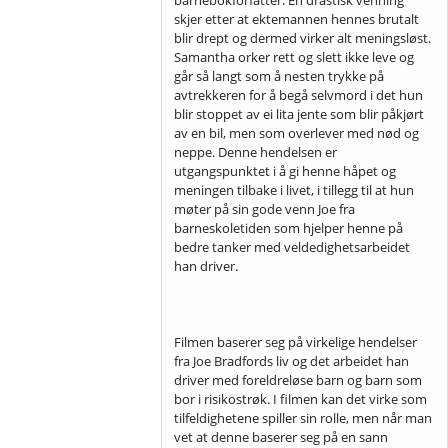
skjer etter at ektemannen hennes brutalt
blir drept og dermed virker alt meningsløst.
Samantha orker rett og slett ikke leve og
går så langt som å nesten trykke på
avtrekkeren for å begå selvmord i det hun
blir stoppet av ei lita jente som blir påkjørt
av en bil, men som overlever med nød og
neppe. Denne hendelsen er
utgangspunktet i å gi henne håpet og
meningen tilbake i livet, i tillegg til at hun
møter på sin gode venn Joe fra
barneskoletiden som hjelper henne på
bedre tanker med veldedighetsarbeidet
han driver.
Filmen baserer seg på virkelige hendelser
fra Joe Bradfords liv og det arbeidet han
driver med foreldreløse barn og barn som
bor i risikostrøk. I filmen kan det virke som
tilfeldighetene spiller sin rolle, men når man
vet at denne baserer seg på en sann