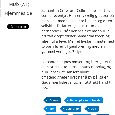
IMDb (7.1)
Samantha Crawford(Collins) lever sitt liv
Hjemmeside
som et eventyr. Hun er lykkelig gift, bor på
en ranch med sine kjære hester, og er en
vellykket forfatter og illustratør av
barnebøker. Når hennes ektemann blir
brutalt drept mister Samantha troen og
viljen til å leve. Men et livsfarlig møte med
to barn fører til gjenforening med en
gammel venn, Joe(Ealy).
Samanta ser Joes omsorg og kjærlighet for
de resurssvake barna i hans nabolag, og
hun innser at uansett hvilke
omstendigheter livet har å by på, så er
Guds kjærlighet alltid en utstrakt hånd til
oss.
Drama
Basert på sann historie
Tro
Vennskap
Død