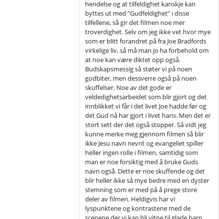
hendelse og at tilfeldighet kanskje kan
byttes ut med ”Gudfeldighet” i disse
tilfellene, så gir det filmen noe mer
troverdighet. Selv om jeg ikke vet hvor mye
som er blitt forandret på fra Joe Bradfords
virkelige liv, så må man jo ha forbehold om
at noe kan være diktet opp også.
Budskapsmessig så støter vi på noen
godbiter, men dessverre også på noen
skuffelser. Noe av det gode er
veldedighetsarbeidet som blir gjort og det
innblikket vi får i det livet Joe hadde før og
det Gud nå har gjort i livet hans. Men det er
stort sett der det også stopper. Så vidt jeg
kunne merke meg gjennom filmen så blir
ikke Jesu navn nevnt og evangeliet spiller
heller ingen rolle i filmen, samtidig som
man er noe forsiktig med å bruke Guds
navn også. Dette er noe skuffende og det
blir heller ikke så mye bedre med en dyster
stemning som er med på å prege store
deler av filmen. Heldigvis har vi
lyspunktene og kontrastene med de
scenene der vi kan bli vitne til glade barn