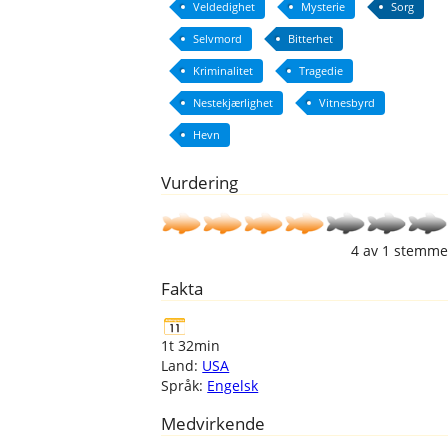
Veldedighet
Mysterie
Sorg
Selvmord
Bitterhet
Kriminalitet
Tragedie
Nestekjærlighet
Vitnesbyrd
Hevn
Vurdering
4
av
1
stemme
Fakta
1t 32min
Land:
USA
Språk:
Engelsk
Medvirkende