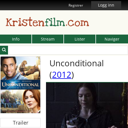
Logg inn
Registrer
Kristen
film
.com
Info
Stream
Lister
Naviger
Unconditional
(
2012
)
Trailer