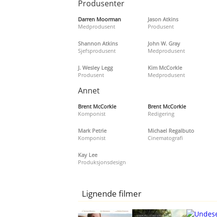
Produsenter
Darren Moorman
Jason Atkins
Medprodusent
Produsent
Shannon Atkins
John W. Gray
Sjefsprodusent
Medprodusent
J. Wesley Legg
Kim McCorkle
Produsent
Medprodusent
Annet
Brent McCorkle
Brent McCorkle
Komponist
Redigering
Mark Petrie
Michael Regalbuto
Komponist
Cinematografi
Kay Lee
Produksjonsdesign
Lignende filmer