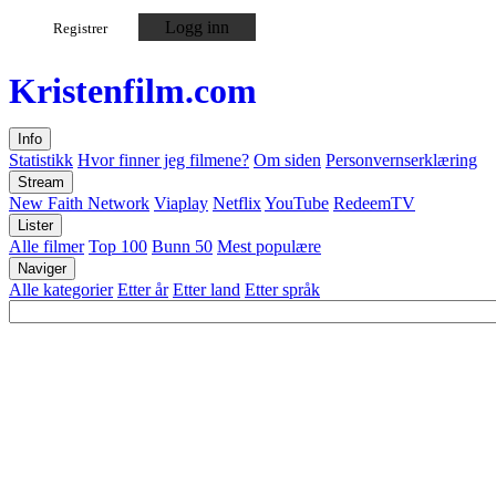
Logg inn
Registrer
Kristen
film
.com
Info
Statistikk
Hvor finner jeg filmene?
Om siden
Personvernserklæring
Stream
New Faith Network
Viaplay
Netflix
YouTube
RedeemTV
Lister
Alle filmer
Top 100
Bunn 50
Mest populære
Naviger
Alle kategorier
Etter år
Etter land
Etter språk