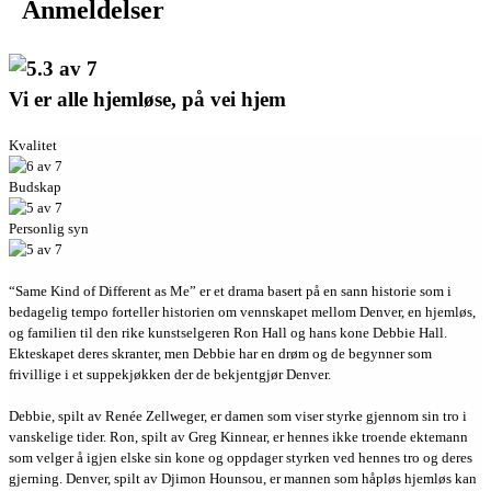
Anmeldelser
Vi er alle hjemløse, på vei hjem
Kvalitet
Budskap
Personlig syn
“Same Kind of Different as Me” er et drama basert på en sann historie som i
bedagelig tempo forteller historien om vennskapet mellom Denver, en hjemløs,
og familien til den rike kunstselgeren Ron Hall og hans kone Debbie Hall.
Ekteskapet deres skranter, men Debbie har en drøm og de begynner som
frivillige i et suppekjøkken der de bekjentgjør Denver.
Debbie, spilt av Renée Zellweger, er damen som viser styrke gjennom sin tro i
vanskelige tider. Ron, spilt av Greg Kinnear, er hennes ikke troende ektemann
som velger å igjen elske sin kone og oppdager styrken ved hennes tro og deres
gjerning. Denver, spilt av Djimon Hounsou, er mannen som håpløs hjemløs kan