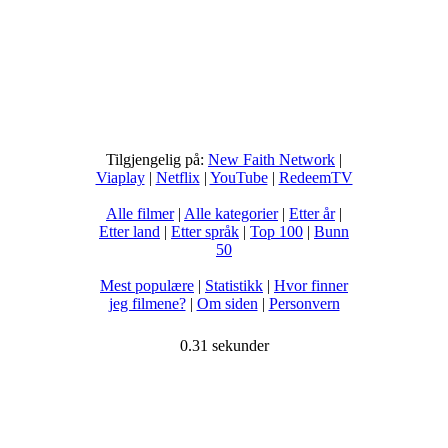
Tilgjengelig på:
New Faith Network
|
Viaplay
|
Netflix
|
YouTube
|
RedeemTV
Alle filmer
|
Alle kategorier
|
Etter år
|
Etter land
|
Etter språk
|
Top 100
|
Bunn
50
Mest populære
|
Statistikk
|
Hvor finner
jeg filmene?
|
Om siden
|
Personvern
0.31 sekunder