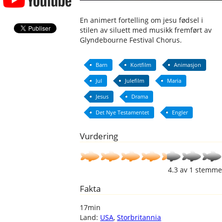
En animert fortelling om jesu fødsel i
stilen av siluett med musikk fremført av
Glyndebourne Festival Chorus.
Barn
Kortfilm
Animasjon
Jul
Julefilm
Maria
Jesus
Drama
Det Nye Testamentet
Engler
Vurdering
4.3
av
1
stemme
Fakta
17min
Land:
USA
,
Storbritannia