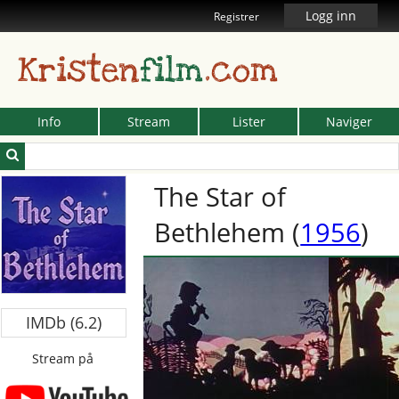
Logg inn
Registrer
Kristen
film
.com
Info
Stream
Lister
Naviger
The Star of
Bethlehem
(
1956
)
IMDb (6.2)
Stream på