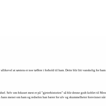
ikevel at søstera er noe tøffere i forhold til ham. Dette blir litt vanskelig for ham
ødsel. Selv om fokuset mest er på ”gjeterhistorien” så blir denne godt koblet til Me
teren hans mener om ham og redselen han bærer for ulv og skummelheter forsvinner når