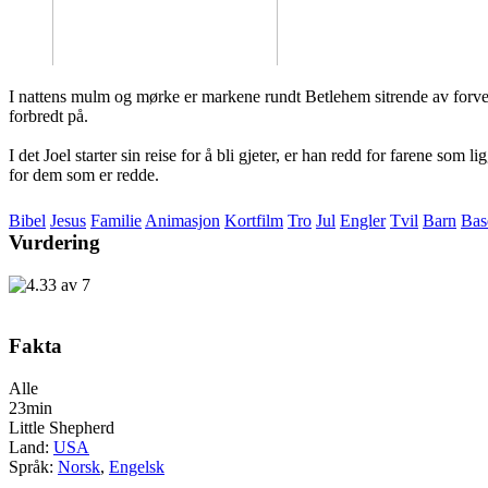
I nattens mulm og mørke er markene rundt Betlehem sitrende av forvent
forbredt på.
I det Joel starter sin reise for å bli gjeter, er han redd for farene s
for dem som er redde.
Bibel
Jesus
Familie
Animasjon
Kortfilm
Tro
Jul
Engler
Tvil
Barn
Bas
Vurdering
Fakta
Alle
23min
Little Shepherd
Land:
USA
Språk:
Norsk
,
Engelsk