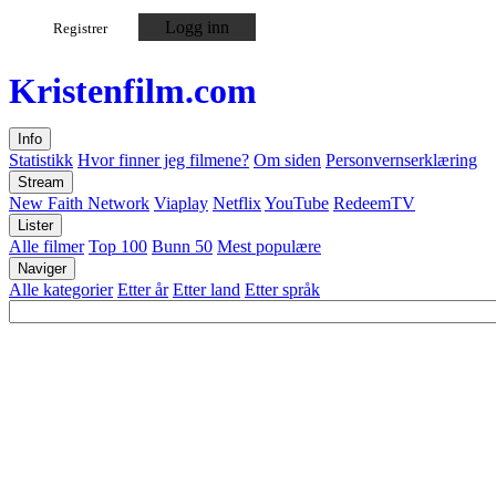
Logg inn
Registrer
Kristen
film
.com
Info
Statistikk
Hvor finner jeg filmene?
Om siden
Personvernserklæring
Stream
New Faith Network
Viaplay
Netflix
YouTube
RedeemTV
Lister
Alle filmer
Top 100
Bunn 50
Mest populære
Naviger
Alle kategorier
Etter år
Etter land
Etter språk