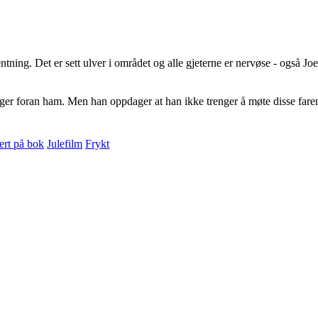
ning. Det er sett ulver i området og alle gjeterne er nervøse - også Joe
om ligger foran ham. Men han oppdager at han ikke trenger å møte disse fa
ert på bok
Julefilm
Frykt