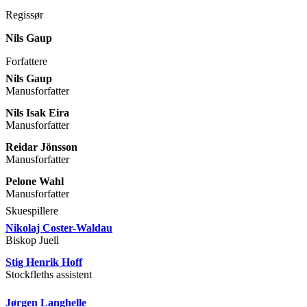
Regissør
Nils Gaup
Forfattere
Nils Gaup
Manusforfatter
Nils Isak Eira
Manusforfatter
Reidar Jönsson
Manusforfatter
Pelone Wahl
Manusforfatter
Skuespillere
Nikolaj Coster-Waldau
Biskop Juell
Stig Henrik Hoff
Stockfleths assistent
Jørgen Langhelle