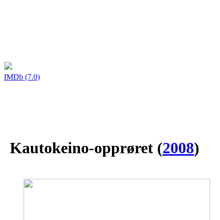
IMDb (7.0)
Kautokeino-opprøret
(
2008
)