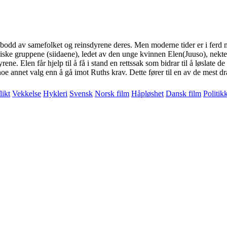
ebodd av samefolket og reinsdyrene deres. Men moderne tider er i ferd
e gruppene (siidaene), ledet av den unge kvinnen Elen(Juuso), nekter å 
yrene. Elen får hjelp til å få i stand en rettssak som bidrar til å løslate
oe annet valg enn å gå imot Ruths krav. Dette fører til en av de mest dr
likt
Vekkelse
Hykleri
Svensk
Norsk film
Håpløshet
Dansk film
Politik