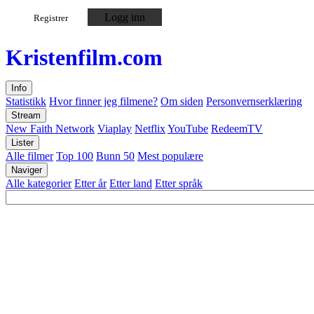
Logg inn
Registrer
Kristen
film
.com
Info
Statistikk
Hvor finner jeg filmene?
Om siden
Personvernserklæring
Stream
New Faith Network
Viaplay
Netflix
YouTube
RedeemTV
Lister
Alle filmer
Top 100
Bunn 50
Mest populære
Naviger
Alle kategorier
Etter år
Etter land
Etter språk