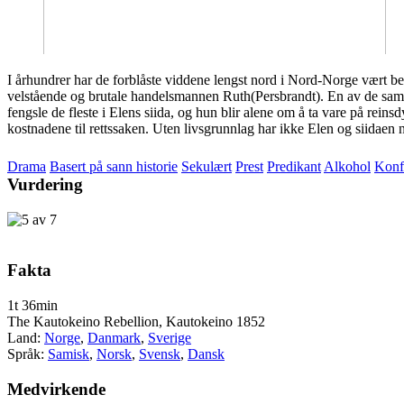
I århundrer har de forblåste viddene lengst nord i Nord-Norge vært b
velstående og brutale handelsmannen Ruth(Persbrandt). En av de samisk
fengsle de fleste i Elens siida, og hun blir alene om å ta vare på reinsd
kostnadene til rettssaken. Uten livsgrunnlag har ikke Elen og siidaen n
Drama
Basert på sann historie
Sekulært
Prest
Predikant
Alkohol
Konf
Vurdering
Fakta
1t 36min
The Kautokeino Rebellion, Kautokeino 1852
Land:
Norge
,
Danmark
,
Sverige
Språk:
Samisk
,
Norsk
,
Svensk
,
Dansk
Medvirkende