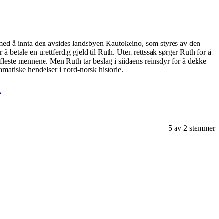
 med å innta den avsides landsbyen Kautokeino, som styres av den
betale en urettferdig gjeld til Ruth. Uten rettssak sørger Ruth for å
 de fleste mennene. Men Ruth tar beslag i siidaens reinsdyr for å dekke
amatiske hendelser i nord-norsk historie.
k
5
av
2
stemmer