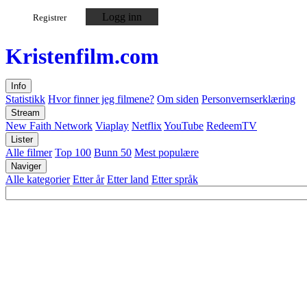
Logg inn
Registrer
Kristen
film
.com
Info
Statistikk
Hvor finner jeg filmene?
Om siden
Personvernserklæring
Stream
New Faith Network
Viaplay
Netflix
YouTube
RedeemTV
Lister
Alle filmer
Top 100
Bunn 50
Mest populære
Naviger
Alle kategorier
Etter år
Etter land
Etter språk