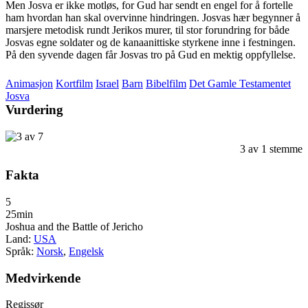
Men Josva er ikke motløs, for Gud har sendt en engel for å fortelle
ham hvordan han skal overvinne hindringen. Josvas hær begynner å
marsjere metodisk rundt Jerikos murer, til stor forundring for både
Josvas egne soldater og de kanaanittiske styrkene inne i festningen.
På den syvende dagen får Josvas tro på Gud en mektig oppfyllelse.
Animasjon
Kortfilm
Israel
Barn
Bibelfilm
Det Gamle Testamentet
Josva
Vurdering
3
av
1
stemme
Fakta
5
25min
Joshua and the Battle of Jericho
Land:
USA
Språk:
Norsk
,
Engelsk
Medvirkende
Regissør