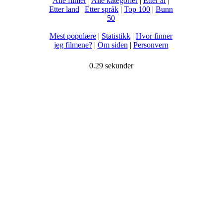
Alle filmer
|
Alle kategorier
|
Etter år
|
Etter land
|
Etter språk
|
Top 100
|
Bunn
50
Mest populære
|
Statistikk
|
Hvor finner
jeg filmene?
|
Om siden
|
Personvern
0.29 sekunder