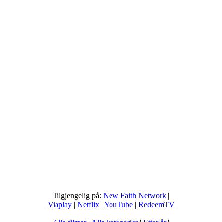
Tilgjengelig på:
New Faith Network
|
Viaplay
|
Netflix
|
YouTube
|
RedeemTV