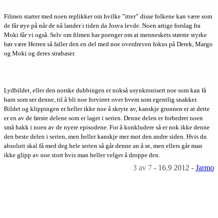
Filmen starter med noen replikker om hvilke ”itter” disse folkene kan være som
de får øye på når de nå lander i tiden da Josva levde. Noen artige forslag fra
Moki får vi også. Selv om filmen har poenger om at menneskets største styrke
bør være Herren så faller den en del med noe overdreven fokus på Derek, Margo
og Moki og deres strabaser.
Lydbildet, eller den norske dubbingen er nokså usynkronisert noe som kan få
barn som ser denne, til å bli noe forvirret over hvem som egentlig snakker.
Bildet og klippingen er heller ikke noe å skryte av, kanskje grunnen er at dette
er en av de første delene som er laget i serien. Denne delen er forbedret noen
små hakk i noen av de nyere episodene. For å konkludere så er nok ikke denne
den beste delen i serien, men heller kanskje mer mot den andre siden. Hvis du
absolutt skal få med deg hele serien så går denne an å se, men ellers går man
ikke glipp av noe stort hvis man heller velger å droppe den.
3
av 7
-
16.9 2012
-
Jarmo