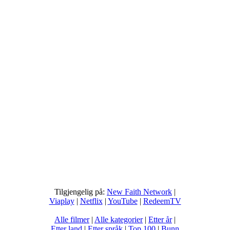
Tilgjengelig på:
New Faith Network
|
Viaplay
|
Netflix
|
YouTube
|
RedeemTV
Alle filmer
|
Alle kategorier
|
Etter år
|
Etter land
|
Etter språk
|
Top 100
|
Bunn