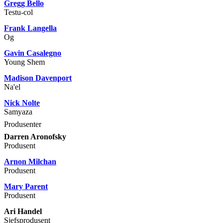
Gregg Bello
Testu-col
Frank Langella
Og
Gavin Casalegno
Young Shem
Madison Davenport
Na'el
Nick Nolte
Samyaza
Produsenter
Darren Aronofsky
Produsent
Arnon Milchan
Produsent
Mary Parent
Produsent
Ari Handel
Sjefsprodusent