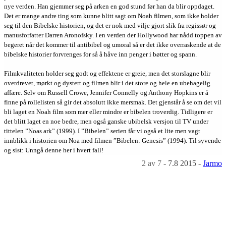
nye verden. Han gjemmer seg på arken en god stund før han da blir oppdaget.
Det er mange andre ting som kunne blitt sagt om Noah filmen, som ikke holder
seg til den Bibelske historien, og det er nok med vilje gjort slik fra regissør og
manusforfatter Darren Aronofsky. I en verden der Hollywood har nådd toppen av
begeret når det kommer til antibibel og umoral så er det ikke overraskende at de
bibelske historier forvrenges for så å håve inn penger i bøtter og spann.
Filmkvaliteten holder seg godt og effektene er greie, men det storslagne blir
overdrevet, mørkt og dystert og filmen blir i det store og hele en ubehagelig
affære. Selv om Russell Crowe, Jennifer Connelly og Anthony Hopkins er å
finne på rollelisten så gir det absolutt ikke mersmak. Det gjenstår å se om det vil
bli laget en Noah film som mer eller mindre er bibelen troverdig. Tidligere er
det blitt laget en noe bedre, men også ganske ubibelsk versjon til TV under
tittelen ”Noas ark” (1999). I ”Bibelen” serien får vi også et lite men vagt
innblikk i historien om Noa med filmen ”Bibelen: Genesis” (1994). Til syvende
og sist: Unngå denne her i hvert fall!
2
av 7
-
7.8 2015
-
Jarmo