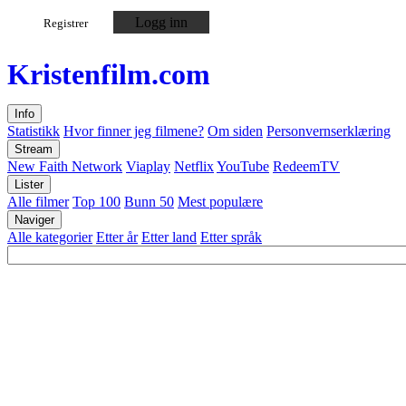
Logg inn
Registrer
Kristen
film
.com
Info
Statistikk
Hvor finner jeg filmene?
Om siden
Personvernserklæring
Stream
New Faith Network
Viaplay
Netflix
YouTube
RedeemTV
Lister
Alle filmer
Top 100
Bunn 50
Mest populære
Naviger
Alle kategorier
Etter år
Etter land
Etter språk