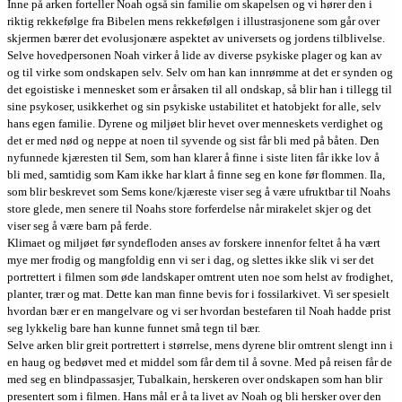
Inne på arken forteller Noah også sin familie om skapelsen og vi hører den i
riktig rekkefølge fra Bibelen mens rekkefølgen i illustrasjonene som går over
skjermen bærer det evolusjonære aspektet av universets og jordens tilblivelse.
Selve hovedpersonen Noah virker å lide av diverse psykiske plager og kan av
og til virke som ondskapen selv. Selv om han kan innrømme at det er synden og
det egoistiske i mennesket som er årsaken til all ondskap, så blir han i tillegg til
sine psykoser, usikkerhet og sin psykiske ustabilitet et hatobjekt for alle, selv
hans egen familie. Dyrene og miljøet blir hevet over menneskets verdighet og
det er med nød og neppe at noen til syvende og sist får bli med på båten. Den
nyfunnede kjæresten til Sem, som han klarer å finne i siste liten får ikke lov å
bli med, samtidig som Kam ikke har klart å finne seg en kone før flommen. Ila,
som blir beskrevet som Sems kone/kjæreste viser seg å være ufruktbar til Noahs
store glede, men senere til Noahs store forferdelse når mirakelet skjer og det
viser seg å være barn på ferde.
Klimaet og miljøet før syndefloden anses av forskere innenfor feltet å ha vært
mye mer frodig og mangfoldig enn vi ser i dag, og slettes ikke slik vi ser det
portrettert i filmen som øde landskaper omtrent uten noe som helst av frodighet,
planter, trær og mat. Dette kan man finne bevis for i fossilarkivet. Vi ser spesielt
hvordan bær er en mangelvare og vi ser hvordan bestefaren til Noah hadde prist
seg lykkelig bare han kunne funnet små tegn til bær.
Selve arken blir greit portrettert i størrelse, mens dyrene blir omtrent slengt inn i
en haug og bedøvet med et middel som får dem til å sovne. Med på reisen får de
med seg en blindpassasjer, Tubalkain, herskeren over ondskapen som han blir
presentert som i filmen. Hans mål er å ta livet av Noah og bli hersker over den