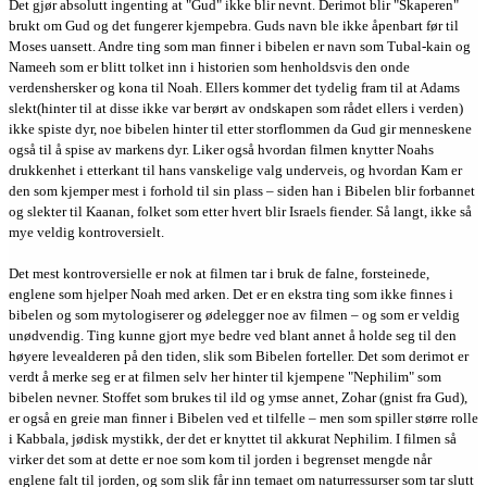
Det gjør absolutt ingenting at "Gud" ikke blir nevnt. Derimot blir "Skaperen"
brukt om Gud og det fungerer kjempebra. Guds navn ble ikke åpenbart før til
Moses uansett. Andre ting som man finner i bibelen er navn som Tubal-kain og
Nameeh som er blitt tolket inn i historien som henholdsvis den onde
verdenshersker og kona til Noah. Ellers kommer det tydelig fram til at Adams
slekt(hinter til at disse ikke var berørt av ondskapen som rådet ellers i verden)
ikke spiste dyr, noe bibelen hinter til etter storflommen da Gud gir menneskene
også til å spise av markens dyr. Liker også hvordan filmen knytter Noahs
drukkenhet i etterkant til hans vanskelige valg underveis, og hvordan Kam er
den som kjemper mest i forhold til sin plass – siden han i Bibelen blir forbannet
og slekter til Kaanan, folket som etter hvert blir Israels fiender. Så langt, ikke så
mye veldig kontroversielt.
Det mest kontroversielle er nok at filmen tar i bruk de falne, forsteinede,
englene som hjelper Noah med arken. Det er en ekstra ting som ikke finnes i
bibelen og som mytologiserer og ødelegger noe av filmen – og som er veldig
unødvendig. Ting kunne gjort mye bedre ved blant annet å holde seg til den
høyere levealderen på den tiden, slik som Bibelen forteller. Det som derimot er
verdt å merke seg er at filmen selv her hinter til kjempene "Nephilim" som
bibelen nevner. Stoffet som brukes til ild og ymse annet, Zohar (gnist fra Gud),
er også en greie man finner i Bibelen ved et tilfelle – men som spiller større rolle
i Kabbala, jødisk mystikk, der det er knyttet til akkurat Nephilim. I filmen så
virker det som at dette er noe som kom til jorden i begrenset mengde når
englene falt til jorden, og som slik får inn temaet om naturressurser som tar slutt