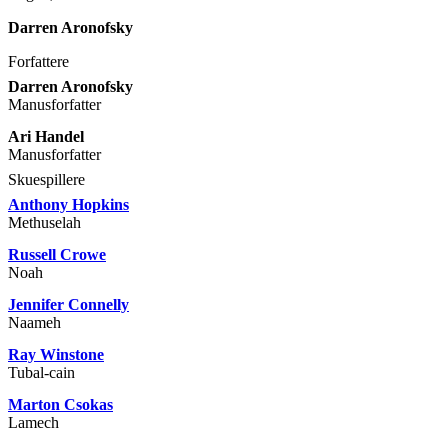
Darren Aronofsky
Forfattere
Darren Aronofsky
Manusforfatter
Ari Handel
Manusforfatter
Skuespillere
Anthony Hopkins
Methuselah
Russell Crowe
Noah
Jennifer Connelly
Naameh
Ray Winstone
Tubal-cain
Marton Csokas
Lamech