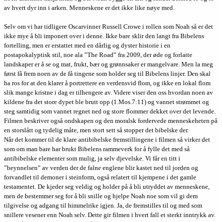
av hvert dyr inn i arken. Menneskene er det ikke like nøye med.
Selv om vi har tidligere Oscarvinner Russell Crowe i rollen som Noah så er det
ikke mye å bli imponert over i denne. Ikke bare sklir den langt fra Bibelens
fortelling, men er erstattet med en dårlig og dyster historie i en
postapokalyptisk stil, noe ala ”The Road” fra 2009, der øde og forlatte
landskaper er å se og mat, frukt, bær og grønnsaker er mangelvare. Men la meg
først få frem noen av de få tingene som holder seg til Bibelens linjer. Den skal
ha ros for at den klarer å portrettere en verdensvid flom, og ikke en lokal flom
slik mange kristne i dag er tilhengere av. Videre viser den oss hvordan noen av
kildene fra det store dypet ble brutt opp (1.Mos.7:11) og vannet strømmet og
steg samtidig som vannet regnet ned og store flommer dekket over det levende.
Filmen beskriver også ondskapen og den moralsk fordervede menneskeheten på
en storslått og tydelig måte, men stort sett så stopper det bibelske der.
Når det kommer til de klare antibibelske fremstillingene i filmen så virker det
som om man bare har brukt Bibelens rammeverk for å fylle det med så
antibibelske elementer som mulig, ja selv djevelske. Vi får en titt i
”beynnelsen” av verden der de falne englene blir kastet ned til jorden og
forvandlet til demoner i steinform, også relatert til kjempene i det gamle
testamentet. De kjeder seg veldig og holder på å bli utryddet av menneskene,
men de bestemmer seg for å bli snille og hjelpe Noah noe som vil gi dem
tilgivelse og adgang til himmelrike igjen. Ja, de fremstilles til og med som
snillere vesener enn Noah selv. Dette gir filmen i hvert fall et sterkt inntrykk av.