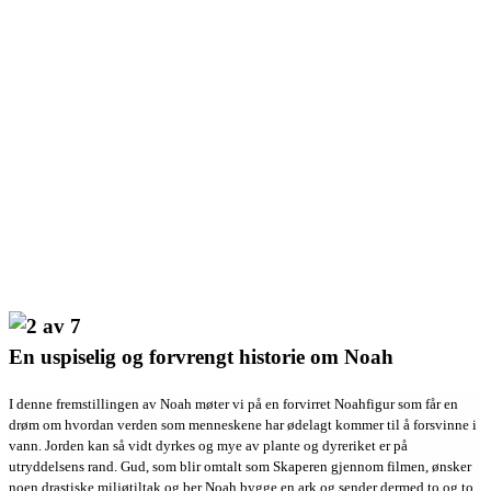
En uspiselig og forvrengt historie om Noah
I denne fremstillingen av Noah møter vi på en forvirret Noahfigur som får en
drøm om hvordan verden som menneskene har ødelagt kommer til å forsvinne i
vann. Jorden kan så vidt dyrkes og mye av plante og dyreriket er på
utryddelsens rand. Gud, som blir omtalt som Skaperen gjennom filmen, ønsker
noen drastiske miljøtiltak og ber Noah bygge en ark og sender dermed to og to