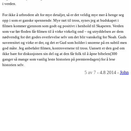
i verden.
For ikke å utbrodere alt for mye detaljer, så er det veldig mye mer å henge seg
opp i som er ganske spennende. Mye rart til tross, synes jeg at budskapet i
filmen kommer gjennom som godt og positivt i henhold til Skaperen. Verden
som var før floden får filmen til å virke virkelig ond – og utryddelsen av dem
nødvendig for det godes overlevelse selv om det blir vanskelig for Noah. Guds
suverenitet og virke er der, og det er Gud som holder i snorene på en subtil men
god måte. Jeg anbefaler filmen, kontroversene til tross. Uansett er den god om
ikke bare for diskusjonen sin del og at den får folk til å åpne bibelen(300
ganger så mange som vanlig leste historien på premieredagen) for å lese
historien selv.
5
av 7
-
4.8 2014
-
John