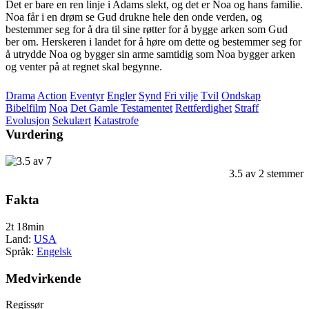
Det er bare en ren linje i Adams slekt, og det er Noa og hans familie.
Noa får i en drøm se Gud drukne hele den onde verden, og
bestemmer seg for å dra til sine røtter for å bygge arken som Gud
ber om. Herskeren i landet for å høre om dette og bestemmer seg for
å utrydde Noa og bygger sin arme samtidig som Noa bygger arken
og venter på at regnet skal begynne.
Drama
Action
Eventyr
Engler
Synd
Fri vilje
Tvil
Ondskap
Bibelfilm
Noa
Det Gamle Testamentet
Rettferdighet
Straff
Evolusjon
Sekulært
Katastrofe
Vurdering
3.5
av
2
stemmer
Fakta
2t 18min
Land:
USA
Språk:
Engelsk
Medvirkende
Regissør