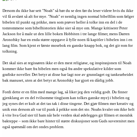
Dersom du ikke har sett "Noah" så bør du se den før du leser videre hvis du ikke
vil få avslørt så alt for mye. "Noah" er nemlig ingen normal bibelfilm som følger
bibelen til punkt og prikke, men som prøver heller å tolke inn en del i de
tomrommene som bibelhistorien ikke sier så mye om. Mange kritiserer Peter
Jackson for å male ut den lille boken Hobbiten i tre lange filmer, mens Darren
Aronofsky har en enda større oppgave å fylle noen få kapitler i bibelen inn i en
lang film. Som kjent er første mosebok en ganske knapp bok, og det gir rom for
tolkning.
Det skal sies at regissøren ikke er den mest religiøse, og inspirasjonen til Noah
kommer ikke bare fra bibelen men også fra andre spekulative kilder som
grafiske noveller. Det betyr at disse har lagt noe av grunnlaget og tankearbeidet
bak manuset, uten at det betyr at Aronofsky har gjort en dårlig jobb.
Fordi dette er en film med mange lag, så liker jeg den veldig godt. Du finner
gjenklang av en del tvilsomme ting(som kan tolkes ganske mye) i bibelen og
jeg synes det er kult at det tas tak i disse tingene. Det gjør filmen mer kreativ og
unik enn dersom alt var til punk å prikke som det sto. Noahs kvaler om ikke helt
å vite hva Gud sier til ham når hele verden skal ødelegges gir filmen et moralsk
bakteppe – som ikke bare hinter til større diskusjoner som Guds suverenitet men
også spørsmål om det ondes problem.