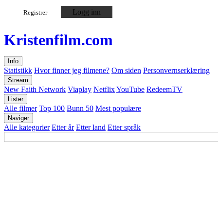
Logg inn
Registrer
Kristen
film
.com
Info
Statistikk
Hvor finner jeg filmene?
Om siden
Personvernserklæring
Stream
New Faith Network
Viaplay
Netflix
YouTube
RedeemTV
Lister
Alle filmer
Top 100
Bunn 50
Mest populære
Naviger
Alle kategorier
Etter år
Etter land
Etter språk