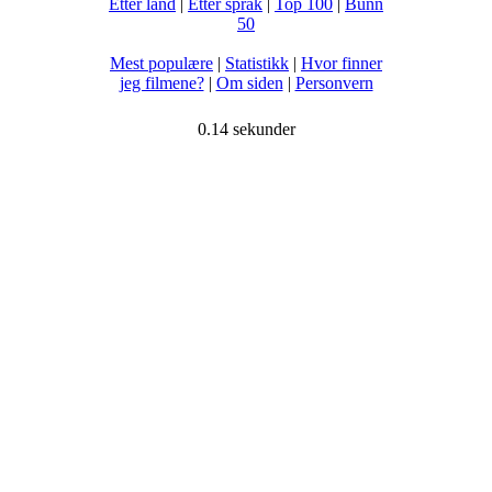
Etter land
|
Etter språk
|
Top 100
|
Bunn
50
Mest populære
|
Statistikk
|
Hvor finner
jeg filmene?
|
Om siden
|
Personvern
0.14 sekunder