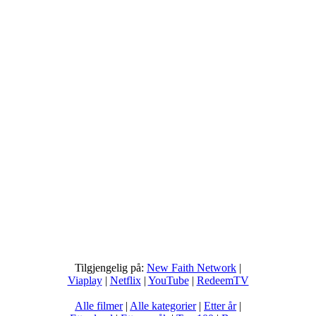
Tilgjengelig på:
New Faith Network
|
Viaplay
|
Netflix
|
YouTube
|
RedeemTV
Alle filmer
|
Alle kategorier
|
Etter år
|