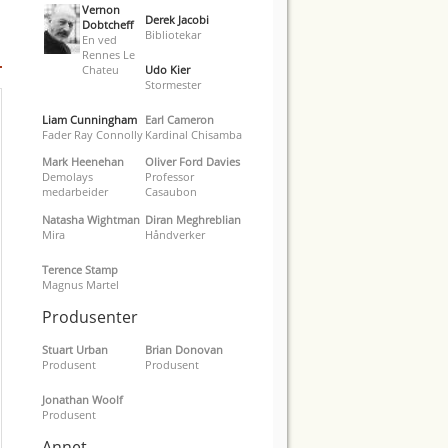
Vernon
Derek Jacobi
Dobtcheff
Bibliotekar
En ved
Rennes Le
Chateu
Udo Kier
Stormester
Liam Cunningham
Earl Cameron
Fader Ray Connolly
Kardinal Chisamba
Mark Heenehan
Oliver Ford Davies
Demolays
Professor
medarbeider
Casaubon
Natasha Wightman
Diran Meghreblian
Mira
Håndverker
Terence Stamp
Magnus Martel
Produsenter
Stuart Urban
Brian Donovan
Produsent
Produsent
Jonathan Woolf
Produsent
Annet