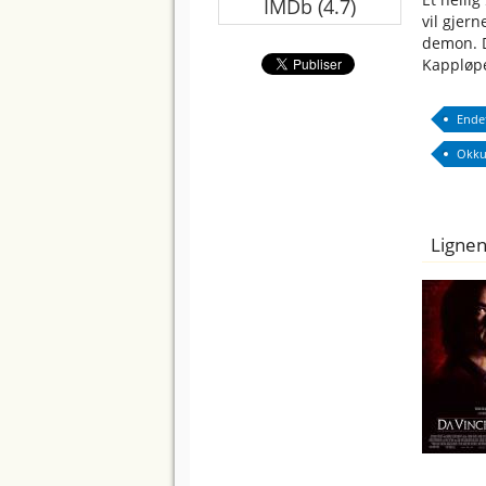
IMDb (4.7)
vil gjer
demon. D
Kappløpe
Ende
Okku
Lignen