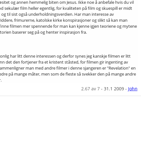
iøsitet og annen hemmelig biten om Jesus. Ikke noe å anbefale hvis du vil
d sekulær film heller egentlig, for kvaliteten på film og skuespill er midt
t og til sist også underholdningsverdien. Har man interesse av
iddere, frimurerne, katolske kirke konspirasjoner og slikt så kan man
 finne filmen mer spennende for man kan kjenne igjen teoriene og mytene
torien baserer seg på og henter inspirasjon fra.
onlig har litt denne interessen og derfor synes jeg kanskje filmen er litt
n det den fortjener fra et kristent ståsted, for filmen gir ingenting av
Sammenligner man med andre filmer i denne sjangeren er "Revelation" en
edre på mange måter, men som de fleste så svekker den på mange andre
.
2.67
av 7
-
31.1 2009
-
John