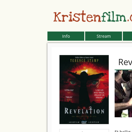
Kristen
film
Info
Stream
Rev
Et helli