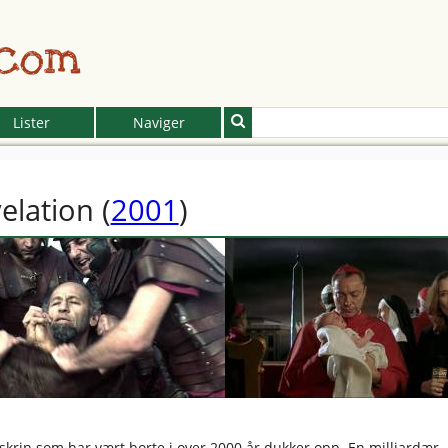
.com
Lister
Naviger
elation
(
2001
)
g skrin som har vært borte i over 2000 år dukker opp. En milliardær