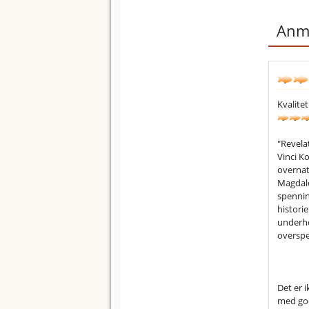
Anme
Kvalitet
"Revela
Vinci K
overnat
Magdale
spennin
histori
underho
overspe
Det er 
med god