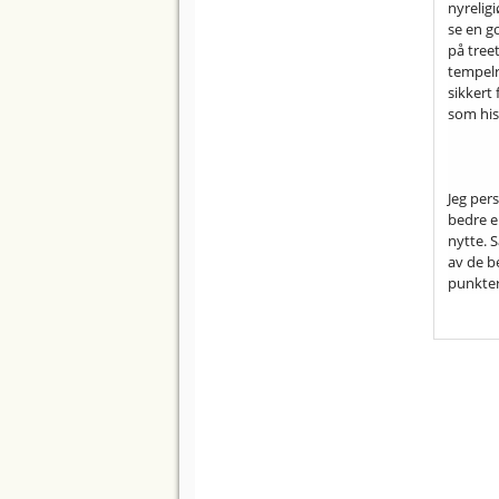
nyrelig
se en go
på tree
tempelr
sikkert
som his
Jeg pers
bedre en
nytte. 
av de b
punkter