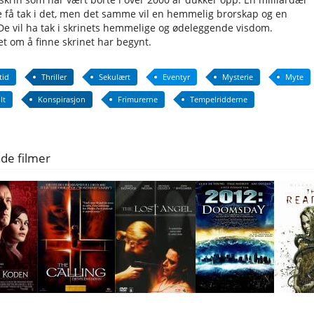
ne få tak i det, men det samme vil en hemmelig brorskap og en
e vil ha tak i skrinets hemmelige og ødeleggende visdom.
t om å finne skrinet har begynt.
tid
Thriller
Sekulært
Eventyr
Mysterie
Myte
lt
Konspirasjon
Frimurerne
Tempelridderne
de filmer