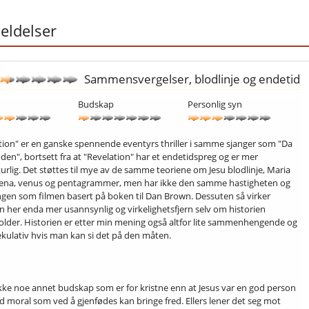
ldelser
Sammensvergelser, blodlinje og endetid
Budskap
Personlig syn
tion" er en ganske spennende eventyrs thriller i samme sjanger som "Da
oden", bortsett fra at "Revelation" har et endetidspreg og er mer
urlig. Det støttes til mye av de samme teoriene om Jesu blodlinje, Maria
na, venus og pentagrammer, men har ikke den samme hastigheten og
gen som filmen basert på boken til Dan Brown. Dessuten så virker
en her enda mer usannsynlig og virkelighetsfjern selv om historien
lder. Historien er etter min mening også altfor lite sammenhengende og
kulativ hvis man kan si det på den måten.
ikke noe annet budskap som er for kristne enn at Jesus var en god person
 moral som ved å gjenfødes kan bringe fred. Ellers lener det seg mot