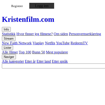
Logg inn
Registrer
Kristen
film
.com
Info
Statistikk
Hvor finner jeg filmene?
Om siden
Personvernserklæring
Stream
New Faith Network
Viaplay
Netflix
YouTube
RedeemTV
Lister
Alle filmer
Top 100
Bunn 50
Mest populære
Naviger
Alle kategorier
Etter år
Etter land
Etter språk