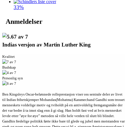
33%
Anmeldelser
Indias versjon av Martin Luther King
Kvalitet
Budskap
Personlig syn
Ben Kingsleys Oscar-belønnede rolleprestasjon viser oss sentrale deler av livet
til Indias frihetskjemper Mohandas(Mohatma) Karamechand Gandhi som trosset
menneskets voldelige motiv og tviholdt på en antivoldelig fremgangsmåte der
det var bedre å ta imot slag enn å gi slag. Han holdt fast ved at hvis mennesket
levde etter ”øye for øye” metoden så ville hele verden til slutt bli blindet.
Gandhis fredelige politikk førte ikke bare til glede og jubel men motstanden var
sterk og noen gang helt grusom. Dette ser vi bl.a. gjennom Amristar-massakren i