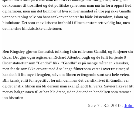
det kommer til trosfrihet og det politiske synet som man må ha for å oppnå fred
og harmoni, men når det kommer til hva som er sannhet så tror jeg ikke Gandhi
var noen teolog selv om hans tanker var hentet fra både kristendom, islam og
hinduisme. Det som er av kristent innhold i filmen er stort sett veldig bra, men
det har sine hinduistiske undertoner.
Ben Kingsley gjør en fantastisk tolkning i sin rolle som Gandhi, og fortjener sin
Oscar. Det gjør også regissøren Richard Attenborough og de fullt fortjente 8
Oscar statuetter som ”Gandhi” fikk. ”Gandhi” er på mange måter en klassiker,
men for de som ikke er vant med å se lange filmer som varer i over tre timer, så
kan det bli litt mye i lengden, selv om filmen er fengende stort sett hele veien.
Blir kanskje litt for repetitivt for min del, men det var slik livet til Gandhi var
og det er slik filmen må bli dersom man skal gå godt til verks. Savner likevel litt
mer av bakgrunnen til at han ble drept, siden det er den hendelsen som rammer
inn historien.
6
av 7
-
3.2 2010
-
John