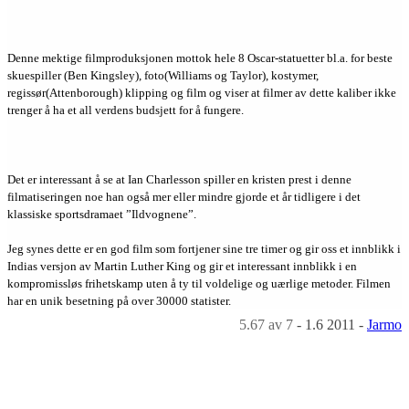
Denne mektige filmproduksjonen mottok hele 8 Oscar-statuetter bl.a. for beste
skuespiller (Ben Kingsley), foto(Williams og Taylor), kostymer,
regissør(Attenborough) klipping og film og viser at filmer av dette kaliber ikke
trenger å ha et all verdens budsjett for å fungere.
Det er interessant å se at Ian Charlesson spiller en kristen prest i denne
filmatiseringen noe han også mer eller mindre gjorde et år tidligere i det
klassiske sportsdramaet ”Ildvognene”.
Jeg synes dette er en god film som fortjener sine tre timer og gir oss et innblikk i
Indias versjon av Martin Luther King og gir et interessant innblikk i en
kompromissløs frihetskamp uten å ty til voldelige og uærlige metoder. Filmen
har en unik besetning på over 30000 statister.
5.67
av 7
-
1.6 2011
-
Jarmo