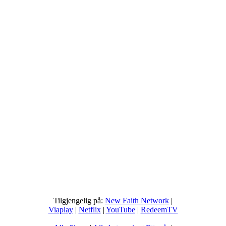
Tilgjengelig på:
New Faith Network
|
Viaplay
|
Netflix
|
YouTube
|
RedeemTV