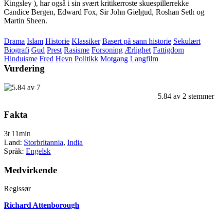
Kingsley ), har også i sin svært kritikerroste skuespillerrekke
Candice Bergen, Edward Fox, Sir John Gielgud, Roshan Seth og
Martin Sheen.
Drama
Islam
Historie
Klassiker
Basert på sann historie
Sekulært
Biografi
Gud
Prest
Rasisme
Forsoning
Ærlighet
Fattigdom
Hinduisme
Fred
Hevn
Politikk
Motgang
Langfilm
Vurdering
5.84
av
2
stemmer
Fakta
3t 11min
Land:
Storbritannia
,
India
Språk:
Engelsk
Medvirkende
Regissør
Richard Attenborough