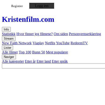
Logg inn
Registrer
Kristen
film
.com
Info
Statistikk
Hvor finner jeg filmene?
Om siden
Personvernserklæring
Stream
New Faith Network
Viaplay
Netflix
YouTube
RedeemTV
Lister
Alle filmer
Top 100
Bunn 50
Mest populære
Naviger
Alle kategorier
Etter år
Etter land
Etter språk