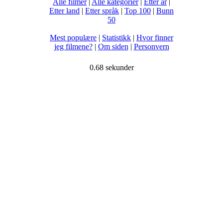
Alle filmer
|
Alle kategorier
|
Etter år
|
Etter land
|
Etter språk
|
Top 100
|
Bunn
50
Mest populære
|
Statistikk
|
Hvor finner
jeg filmene?
|
Om siden
|
Personvern
0.68 sekunder