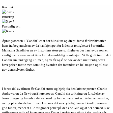
Kvalitet
Budskap
Personlig syn
Åpningsscenen i ”Gandhi” er at har blir skutt og drept, før vi får livshistorien
hans fra begynnelsen av da han kjempet for Indernes rettigheter i Sør Afrika.
Mahatma Gandhi er en av historiens store personligheter der han levde som en
vanlig mann men var et ikon for ikke-voldelig revolusjon. Vi får godt innblikk i
Gandhi sin tankegang i filmen, og vi får også se noe av den urettferdigheten
bevegelsen møtte men samtidig hvordan det forandret en hel nasjon og til sist
gav dem selvstendighet.
I første del av filmen får Gandhi støtte og hjelp fra den kristne presten Charlie
Andrews, og da får vi også høre noe av Gandhi sin tolkning og forståelse av
Jesus utsagn og hvordan det var med og formet hans tanker. På den annen side,
særlig på andre del av filmen kommer det mer tydelig fram at Gandhi, som en
god hindu, mener at alle religioner peker på den ene Gud og at der dermed ikke
spiller noen rolle på hvem man tror. Det er kanskje noe riktig i det, særlig når