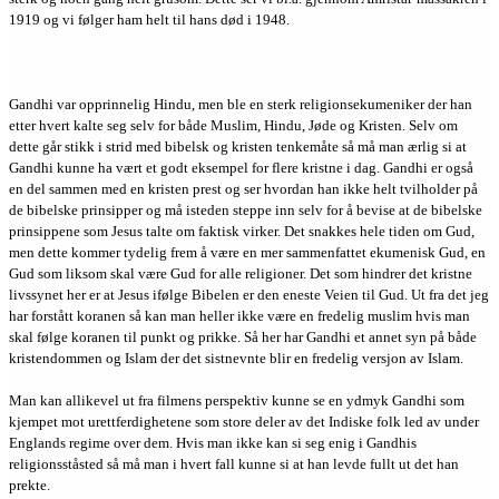
1919 og vi følger ham helt til hans død i 1948.
Gandhi var opprinnelig Hindu, men ble en sterk religionsekumeniker der han
etter hvert kalte seg selv for både Muslim, Hindu, Jøde og Kristen. Selv om
dette går stikk i strid med bibelsk og kristen tenkemåte så må man ærlig si at
Gandhi kunne ha vært et godt eksempel for flere kristne i dag. Gandhi er også
en del sammen med en kristen prest og ser hvordan han ikke helt tvilholder på
de bibelske prinsipper og må isteden steppe inn selv for å bevise at de bibelske
prinsippene som Jesus talte om faktisk virker. Det snakkes hele tiden om Gud,
men dette kommer tydelig frem å være en mer sammenfattet ekumenisk Gud, en
Gud som liksom skal være Gud for alle religioner. Det som hindrer det kristne
livssynet her er at Jesus ifølge Bibelen er den eneste Veien til Gud. Ut fra det jeg
har forstått koranen så kan man heller ikke være en fredelig muslim hvis man
skal følge koranen til punkt og prikke. Så her har Gandhi et annet syn på både
kristendommen og Islam der det sistnevnte blir en fredelig versjon av Islam.
Man kan allikevel ut fra filmens perspektiv kunne se en ydmyk Gandhi som
kjempet mot urettferdighetene som store deler av det Indiske folk led av under
Englands regime over dem. Hvis man ikke kan si seg enig i Gandhis
religionsståsted så må man i hvert fall kunne si at han levde fullt ut det han
prekte.