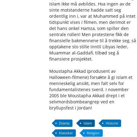
Islam ikke må avbildes. Hva ingen av de
sinte motstanderne hadde satt seg
ordentlig inn i, var at Muhammed på intet
tidspunkt vises i filmen, men derimot er
det hans onkel Hamza, som spiller den
sentrale rollen! Men protestene fikk de
finansielle bakmennene til å trekke seg, så
opptakene sto stille inntil Libyas leder,
Muammar al-Gaddafi, tilbød seg å
finansiere prosjektet.
Moustapha Akkad (produsent av
Halloween-filmene) forsøkte å gi islam et
menneskelig ansikt, men falt selv for
fundamentalistenes sverd. I november
2005 ble Moustapha Akkad drept i et
selvmordsbombeangrep ved en
bryllupsfest i Jordan!
Drama
Islam
Historie
Klassiker
Religion