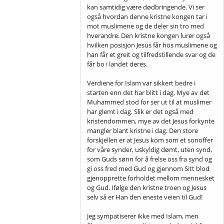
kan samtidig være dødbringende. Vi ser
også hvordan denne kristne kongen tar i
mot muslimene og de deler sin tro med
hverandre. Den kristne kongen lurer også
hvilken posisjon Jesus får hos muslimene og
han får et greit og tilfredstillende svar og de
får bo i landet deres.
Verdiene for Islam var sikkert bedre i
starten enn det har blitt i dag. Mye av det
Muhammed stod for ser ut til at muslimer
har glemt i dag. Slik er det også med
kristendommen, mye av det Jesus forkynte
mangler blant kristne i dag. Den store
forskjellen er at Jesus kom som et sonoffer
for våre synder, uskyldig dømt, uten synd,
som Guds sønn for å frelse oss fra synd og
gi oss fred med Gud og gjennom Sitt blod
gjenopprette forholdet mellom mennesket
og Gud. Ifølge den kristne troen og Jesus
selv så er Han den eneste veien til Gud!
Jeg sympatiserer ikke med Islam, men