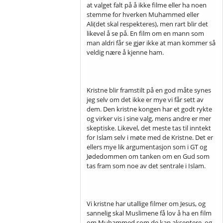
at valget falt på å ikke filme eller ha noen
stemme for hverken Muhammed eller
Ali(det skal respekteres), men rart blir det
likevel å se på. En film om en mann som
man aldri får se gjør ikke at man kommer så
veldig nære å kjenne ham.
Kristne blir framstilt på en god måte synes
jeg selv om det ikke er mye vi får sett av
dem. Den kristne kongen har et godt rykte
og virker vis i sine valg, mens andre er mer
skeptiske. Likevel, det meste tas til inntekt
for Islam selv i møte med de Kristne. Det er
ellers mye lik argumentasjon som i GT og
Jødedommen om tanken om en Gud som
tas fram som noe av det sentrale i Islam.
Vi kristne har utallige filmer om Jesus, og
sannelig skal Muslimene få lov å ha en film
om Muhammed som de kan akseptere, og