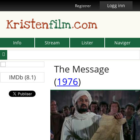
Logg inn
Registrer
Kristen
film
.com
Info
Stream
Lister
Naviger
The Message
IMDb (8.1)
(
1976
)