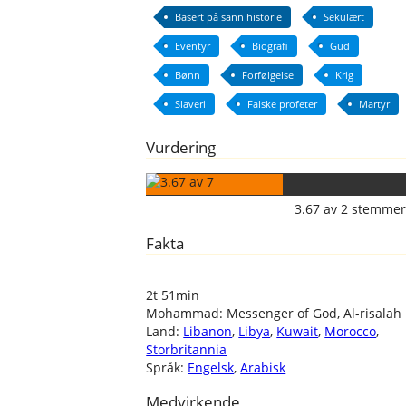
Basert på sann historie
Sekulært
Eventyr
Biografi
Gud
Bønn
Forfølgelse
Krig
Slaveri
Falske profeter
Martyr
Vurdering
3.67
av
2
stemmer
Fakta
2t 51min
Mohammad: Messenger of God, Al-risalah
Land:
Libanon
,
Libya
,
Kuwait
,
Morocco
,
Storbritannia
Språk:
Engelsk
,
Arabisk
Medvirkende