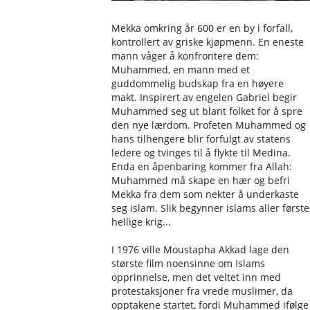
Mekka omkring år 600 er en by i forfall,
kontrollert av griske kjøpmenn. En eneste
mann våger å konfrontere dem:
Muhammed, en mann med et
guddommelig budskap fra en høyere
makt. Inspirert av engelen Gabriel begir
Muhammed seg ut blant folket for å spre
den nye lærdom. Profeten Muhammed og
hans tilhengere blir forfulgt av statens
ledere og tvinges til å flykte til Medina.
Enda en åpenbaring kommer fra Allah:
Muhammed må skape en hær og befri
Mekka fra dem som nekter å underkaste
seg islam. Slik begynner islams aller første
hellige krig...
I 1976 ville Moustapha Akkad lage den
største film noensinne om Islams
opprinnelse, men det veltet inn med
protestaksjoner fra vrede muslimer, da
opptakene startet, fordi Muhammed ifølge