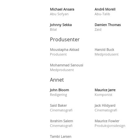
Michael Ansara
André Morell
Abu Sofyan
Abu-Talib
Johnny Sekka
Damien Thomas
Bilal
Zaid
Produsenter
Moustapha Akkad
Harold Buck
Produsent
Medprodusent
Mohammad Sanousi
Medprodusent
Annet
John Bloom
Maurice Jarre
Redigering
Komponist
Said Baker
Jack Hildyard
Cinematografi
Cinematografi
Ibrahim Salem
Maurice Fowler
Cinematografi
Produksjonsdesign
Tambi Larsen