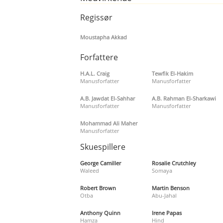
Regissør
Moustapha Akkad
Forfattere
H.A.L. Craig
Tewfik El-Hakim
Manusforfatter
Manusforfatter
A.B. Jawdat El-Sahhar
A.B. Rahman El-Sharkawi
Manusforfatter
Manusforfatter
Mohammad Ali Maher
Manusforfatter
Skuespillere
George Camiller
Rosalie Crutchley
Waleed
Somaya
Robert Brown
Martin Benson
Otba
Abu-Jahal
Anthony Quinn
Irene Papas
Hamza
Hind