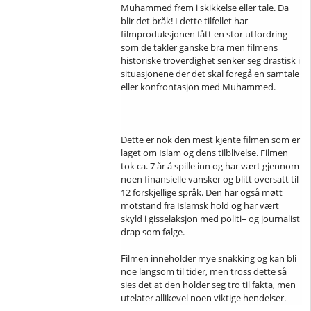
Muhammed frem i skikkelse eller tale. Da
blir det bråk! I dette tilfellet har
filmproduksjonen fått en stor utfordring
som de takler ganske bra men filmens
historiske troverdighet senker seg drastisk i
situasjonene der det skal foregå en samtale
eller konfrontasjon med Muhammed.
Dette er nok den mest kjente filmen som er
laget om Islam og dens tilblivelse. Filmen
tok ca. 7 år å spille inn og har vært gjennom
noen finansielle vansker og blitt oversatt til
12 forskjellige språk. Den har også møtt
motstand fra Islamsk hold og har vært
skyld i gisselaksjon med politi– og journalist
drap som følge.
Filmen inneholder mye snakking og kan bli
noe langsom til tider, men tross dette så
sies det at den holder seg tro til fakta, men
utelater allikevel noen viktige hendelser.