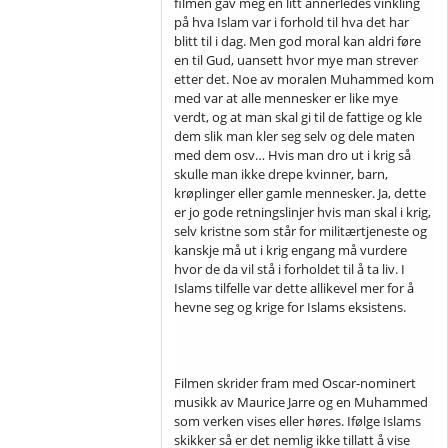
filmen gav meg en litt annerledes vinkling
på hva Islam var i forhold til hva det har
blitt til i dag. Men god moral kan aldri føre
en til Gud, uansett hvor mye man strever
etter det. Noe av moralen Muhammed kom
med var at alle mennesker er like mye
verdt, og at man skal gi til de fattige og kle
dem slik man kler seg selv og dele maten
med dem osv… Hvis man dro ut i krig så
skulle man ikke drepe kvinner, barn,
krøplinger eller gamle mennesker. Ja, dette
er jo gode retningslinjer hvis man skal i krig,
selv kristne som står for militærtjeneste og
kanskje må ut i krig engang må vurdere
hvor de da vil stå i forholdet til å ta liv. I
Islams tilfelle var dette allikevel mer for å
hevne seg og krige for Islams eksistens.
Filmen skrider fram med Oscar-nominert
musikk av Maurice Jarre og en Muhammed
som verken vises eller høres. Ifølge Islams
skikker så er det nemlig ikke tillatt å vise