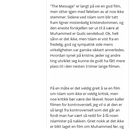
"The Message" er langt på vei en god film,
men sitter igjen med følelsen av at noe ikke
stemmer. Sidene ved Islam som blir tatt
fram ligner mistenkelig kristendommen, og
den eneste forskjellen ser ut til å være at
Muhammed er Guds sendebud. Ok, helt
sånn er det ikke, men Islam er vist fra en
fredelig, god og sympatisk side mens
virkeligheten var ganske sikkert annerledes.
Hvordan synet på kristne, jøder og andre
ting utviklet seg kunne de godt ha fått mere
plass til i den nesten 3 timer lange filmen.
På en måte er det veldig greit å se en film
om Islam som ikke er veldig kritisk, men
noe kritikk bør være der likevel. Noen kaller
filmen for kontroversiell, jeg vil si at den er
så langt fra kontroversiell som det går an
fordi man har vært så redd for å få noen
Islamister på nakken. Griet nokk at det ikke
er blitt laget en film om Muhammed før, og