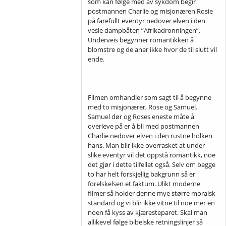
som kan følge med av sykdom begir
postmannen Charlie og misjonæren Rosie
på farefullt eventyr nedover elven i den
vesle dampbåten ”Afrikadronningen”.
Underveis begynner romantikken å
blomstre og de aner ikke hvor de til slutt vil
ende.
Filmen omhandler som sagt til å begynne
med to misjonærer, Rose og Samuel.
Samuel dør og Roses eneste måte å
overleve på er å bli med postmannen
Charlie nedover elven i den rustne holken
hans. Man blir ikke overrasket at under
slike eventyr vil det oppstå romantikk, noe
det gjør i dette tilfellet også. Selv om begge
to har helt forskjellig bakgrunn så er
forelskelsen et faktum. Ulikt moderne
filmer så holder denne mye større moralsk
standard og vi blir ikke vitne til noe mer en
noen få kyss av kjæresteparet. Skal man
allikevel følge bibelske retningslinjer så