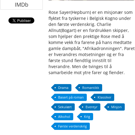
IMDb
Rose Sayer(Hepburn) er en misjonær som
flyktet fra tyskerne i Belgisk Kogno under
den første verdenskrig. Charlie
Allnut(Bogart) er en fordrukken skipper,
som hjelper den prektige Rose med å
komme vekk fra farene på hans medtatte
gamle dampbåt, "Afrikadronningen". Paret
er hverandres motsetninger og er fra
første stund fiendtlig innstilt til
hverandre. Men de tvinges til å
samarbeide mot ytre farer og fiender.
Drama
Romantikk
Basert på roman
Klassiker
Sekulært
Eventyr
Misjon
Alkohol
Krig
Første verdenskrig