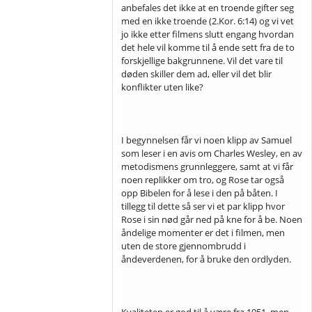
anbefales det ikke at en troende gifter seg
med en ikke troende (2.Kor. 6:14) og vi vet
jo ikke etter filmens slutt engang hvordan
det hele vil komme til å ende sett fra de to
forskjellige bakgrunnene. Vil det vare til
døden skiller dem ad, eller vil det blir
konflikter uten like?
I begynnelsen får vi noen klipp av Samuel
som leser i en avis om Charles Wesley, en av
metodismens grunnleggere, samt at vi får
noen replikker om tro, og Rose tar også
opp Bibelen for å lese i den på båten. I
tillegg til dette så ser vi et par klipp hvor
Rose i sin nød går ned på kne for å be. Noen
åndelige momenter er det i filmen, men
uten de store gjennombrudd i
åndeverdenen, for å bruke den ordlyden.
Kvaliteten er god til å være fra 1951, men