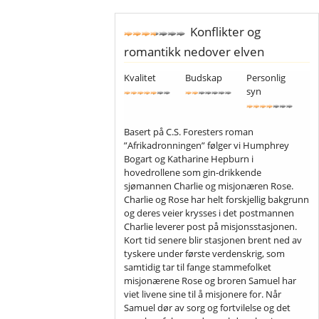
Konflikter og
romantikk nedover elven
Kvalitet
Budskap
Personlig
syn
Basert på C.S. Foresters roman
”Afrikadronningen” følger vi Humphrey
Bogart og Katharine Hepburn i
hovedrollene som gin-drikkende
sjømannen Charlie og misjonæren Rose.
Charlie og Rose har helt forskjellig bakgrunn
og deres veier krysses i det postmannen
Charlie leverer post på misjonsstasjonen.
Kort tid senere blir stasjonen brent ned av
tyskere under første verdenskrig, som
samtidig tar til fange stammefolket
misjonærene Rose og broren Samuel har
viet livene sine til å misjonere for. Når
Samuel dør av sorg og fortvilelse og det