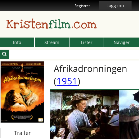
Logg inn
Registrer
Kristen
film
.com
Info
Stream
Lister
Naviger
Afrikadronningen
(
1951
)
Trailer