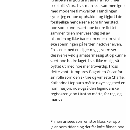
ikke fullt så bra hvis man skal sammenligne
med moderne filmkvalitet. Handlingen
synes jeg er noe opphakket og tilgjort i de
forskjellige hendelsene som finner sted,
noe som kunne vært noe bedre flettet
sammen til en mer vesentlig del av
historien og ikke bare som noe som skal
øke spenningen på ferden nedover elven.
En scene med en diger myggsverm ser
dessverre veldig amatørmessig ut og kunne
vært noe bedre laget, hvis ikke mulig, så
byttet ut med noe mer troverdig. Tross
dette vant Humphrey Bogart en Oscar for
sin rolle som den skitne og vimsete Charlie.
Katharina Hepburn måtte nøye seg med en
nominasjon, noe også den legendariske
regissøren John Huston måtte, for regi og
manus.
Filmen ansees som en stor klassiker opp
igjennom tidene og det får løfte filmen noe