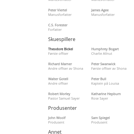
Peter Viertel
James Agee
Manusforfatter
Manusforfatter
C.S. Forester
Forfatter
Skuespillere
Theodore Bickel
Humphrey Bogart
Første offiser
Charlie Allnut
Richard Marner
Peter Swanwick
Andre offiser av Shona
Første offiser av Shona
Walter Gotell
Peter Bull
Andre offiser
Kaptein på Louisa
Robert Morley
Katharine Hepburn
Pastor Samuel Sayer
Rose Sayer
Produsenter
John Woolf
Sam Spiegel
Produsent
Produsent
Annet