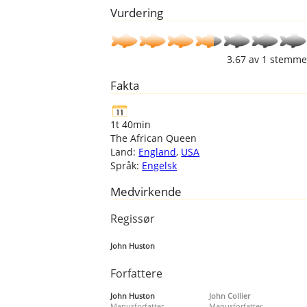
Vurdering
3.67
av
1
stemme
Fakta
1t 40min
The African Queen
Land:
England
,
USA
Språk:
Engelsk
Medvirkende
Regissør
John Huston
Forfattere
John Huston
John Collier
Manusforfatter
Manusforfatter