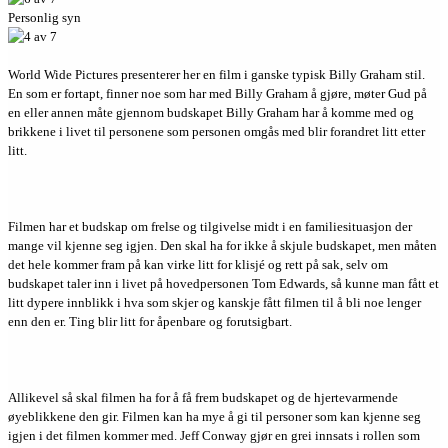
Personlig syn
World Wide Pictures presenterer her en film i ganske typisk Billy Graham stil.
En som er fortapt, finner noe som har med Billy Graham å gjøre, møter Gud på
en eller annen måte gjennom budskapet Billy Graham har å komme med og
brikkene i livet til personene som personen omgås med blir forandret litt etter
litt.
Filmen har et budskap om frelse og tilgivelse midt i en familiesituasjon der
mange vil kjenne seg igjen. Den skal ha for ikke å skjule budskapet, men måten
det hele kommer fram på kan virke litt for klisjé og rett på sak, selv om
budskapet taler inn i livet på hovedpersonen Tom Edwards, så kunne man fått et
litt dypere innblikk i hva som skjer og kanskje fått filmen til å bli noe lenger
enn den er. Ting blir litt for åpenbare og forutsigbart.
Allikevel så skal filmen ha for å få frem budskapet og de hjertevarmende
øyeblikkene den gir. Filmen kan ha mye å gi til personer som kan kjenne seg
igjen i det filmen kommer med. Jeff Conway gjør en grei innsats i rollen som