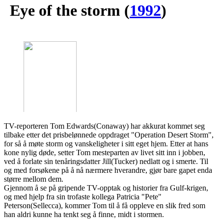
Eye of the storm
(
1992
)
TV-reporteren Tom Edwards(Conaway) har akkurat kommet seg
tilbake etter det prisbelønnede oppdraget "Operation Desert Storm",
for så å møte storm og vanskeligheter i sitt eget hjem. Etter at hans
kone nylig døde, setter Tom mesteparten av livet sitt inn i jobben,
ved å forlate sin tenåringsdatter Jill(Tucker) nedlatt og i smerte. Til
og med forsøkene på å nå nærmere hverandre, gjør bare gapet enda
større mellom dem.
Gjennom å se på gripende TV-opptak og historier fra Gulf-krigen,
og med hjelp fra sin trofaste kollega Patricia "Pete"
Peterson(Sellecca), kommer Tom til å få oppleve en slik fred som
han aldri kunne ha tenkt seg å finne, midt i stormen.