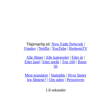
Tilgjengelig på:
New Faith Network
|
Viaplay
|
Netflix
|
YouTube
|
RedeemTV
Alle filmer
|
Alle kategorier
|
Etter år
|
Etter land
|
Etter språk
|
Top 100
|
Bunn
50
Mest populære
|
Statistikk
|
Hvor finner
jeg filmene?
|
Om siden
|
Personvern
1.8 sekunder