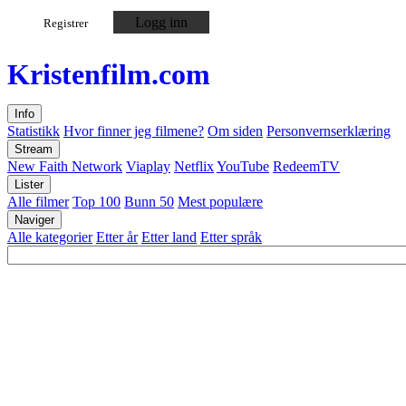
Logg inn
Registrer
Kristen
film
.com
Info
Statistikk
Hvor finner jeg filmene?
Om siden
Personvernserklæring
Stream
New Faith Network
Viaplay
Netflix
YouTube
RedeemTV
Lister
Alle filmer
Top 100
Bunn 50
Mest populære
Naviger
Alle kategorier
Etter år
Etter land
Etter språk