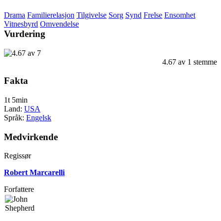
Drama
Familierelasjon
Tilgivelse
Sorg
Synd
Frelse
Ensomhet
Vitnesbyrd
Omvendelse
Vurdering
4.67
av
1
stemme
Fakta
1t 5min
Land:
USA
Språk:
Engelsk
Medvirkende
Regissør
Robert Marcarelli
Forfattere