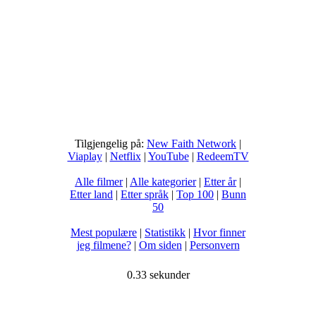
Tilgjengelig på:
New Faith Network
|
Viaplay
|
Netflix
|
YouTube
|
RedeemTV
Alle filmer
|
Alle kategorier
|
Etter år
|
Etter land
|
Etter språk
|
Top 100
|
Bunn
50
Mest populære
|
Statistikk
|
Hvor finner
jeg filmene?
|
Om siden
|
Personvern
0.33 sekunder