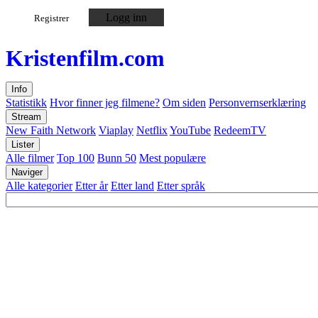
Logg inn
Registrer
Kristen
film
.com
Info
Statistikk
Hvor finner jeg filmene?
Om siden
Personvernserklæring
Stream
New Faith Network
Viaplay
Netflix
YouTube
RedeemTV
Lister
Alle filmer
Top 100
Bunn 50
Mest populære
Naviger
Alle kategorier
Etter år
Etter land
Etter språk