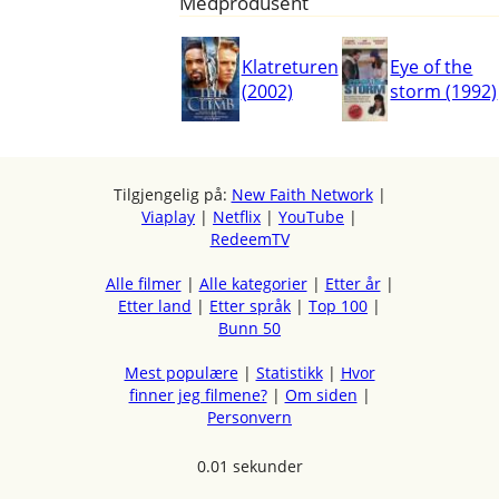
Medprodusent
Klatreturen
Eye of the
(2002)
storm (1992)
Tilgjengelig på:
New Faith Network
|
Viaplay
|
Netflix
|
YouTube
|
RedeemTV
Alle filmer
|
Alle kategorier
|
Etter år
|
Etter land
|
Etter språk
|
Top 100
|
Bunn 50
Mest populære
|
Statistikk
|
Hvor
finner jeg filmene?
|
Om siden
|
Personvern
0.01 sekunder