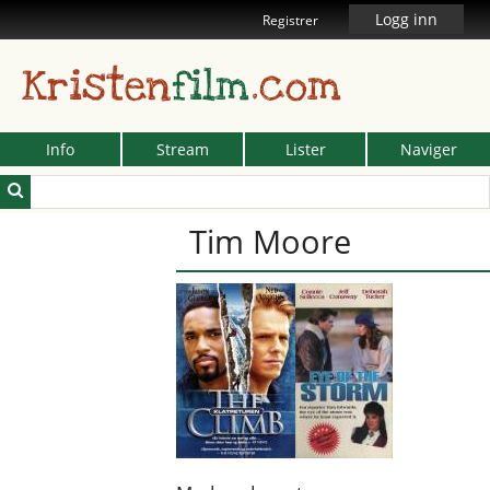
Logg inn
Registrer
Kristen
film
.com
Info
Stream
Lister
Naviger
Tim Moore