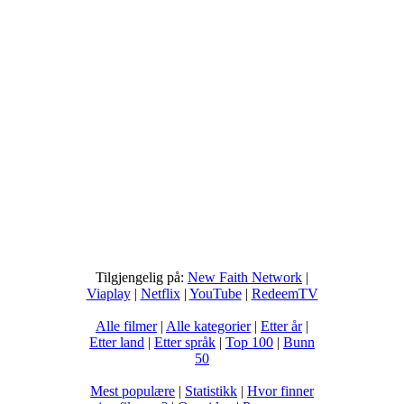
Tilgjengelig på:
New Faith Network
|
Viaplay
|
Netflix
|
YouTube
|
RedeemTV
Alle filmer
|
Alle kategorier
|
Etter år
|
Etter land
|
Etter språk
|
Top 100
|
Bunn
50
Mest populære
|
Statistikk
|
Hvor finner