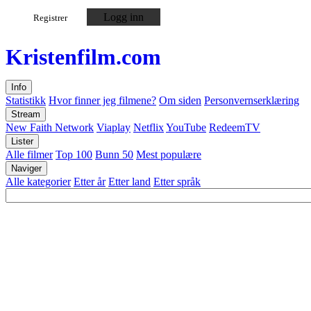
Logg inn
Registrer
Kristen
film
.com
Info
Statistikk
Hvor finner jeg filmene?
Om siden
Personvernserklæring
Stream
New Faith Network
Viaplay
Netflix
YouTube
RedeemTV
Lister
Alle filmer
Top 100
Bunn 50
Mest populære
Naviger
Alle kategorier
Etter år
Etter land
Etter språk