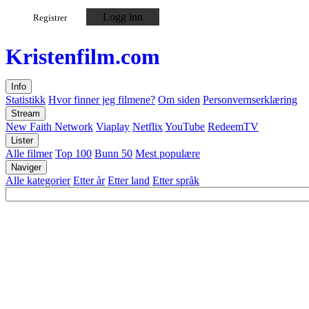
Logg inn
Registrer
Kristen
film
.com
Info
Statistikk
Hvor finner jeg filmene?
Om siden
Personvernserklæring
Stream
New Faith Network
Viaplay
Netflix
YouTube
RedeemTV
Lister
Alle filmer
Top 100
Bunn 50
Mest populære
Naviger
Alle kategorier
Etter år
Etter land
Etter språk