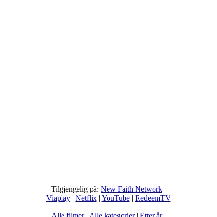
Tilgjengelig på:
New Faith Network
|
Viaplay
|
Netflix
|
YouTube
|
RedeemTV
Alle filmer
|
Alle kategorier
|
Etter år
|