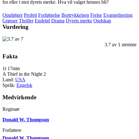
for eller i mot dyrets merke. Hva vil valget hennes bli?
Oppfølger
Profeti
Forfølgelse
Bortrykkelsen
Frelse
Evangelisering
Grøsser
Thriller
Endetid
Drama
Dyrets merke
Ondskap
Vurdering
3.7
av
1
stemme
Fakta
1t 17min
A Thief in the Night 2
Land:
USA
Språk:
Engelsk
Medvirkende
Regissør
Donald W. Thompson
Forfattere
Donald W. Thompson