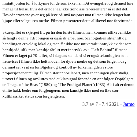
inntatt jorden for å forkynne for de som ikke har hørt evangeliet og dermed føre
mange til frelse. Hvis det er noe jeg ikke tror disse representerer så er det det.
Hovedpersonene øver seg på leve på små rasjoner mat til man ikke lenger kan
kjøpe eller selge uten merke. Filmen presenterer dette allikevel noe forvirrende.
Skuespillet er skjerpet litt på fra den første filmen, men kommer allikevel ikke
så langt i denne. Klippingen er også skjerpet noe. Scenografien sliter litt og
handlingen er veldig lokal og man får ikke noe universalt inntrykk av det som
har skjedd, slik man kanskje får litt mer inntrykk av i ”Left Behind” filmene.
Filmen er laget på 70-tallet, så i dagens standard så er også teknologien som
fremvises i filmen ikke helt moden for dyrets merke og det som følger. I dag
derimot ser vi at en forfølgelse og kontroll av folkemengden i store
proporsjoner er mulig. Filmen starter noe labert, men spenningen øker stadig
utover i filmen og avsluttes med et klarsignal for enda en oppfølger. Oppfølgere
er ”Image of the Beast”(1980) og ”The Prodigal Planet”(1983). Alt i alt er denne
et lite hakk bedre enn forgjengeren, men kanskje ikke med en like stor
kultklassiker status som forgjengeren.
3.7
av 7
-
7.4 2021
-
Jarmo