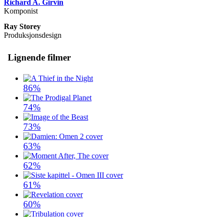
Richard A. Girvin
Komponist
Ray Storey
Produksjonsdesign
Lignende filmer
86%
74%
73%
63%
62%
61%
60%