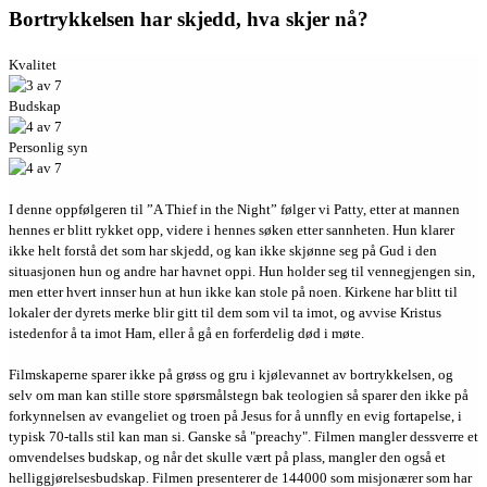
Bortrykkelsen har skjedd, hva skjer nå?
Kvalitet
Budskap
Personlig syn
I denne oppfølgeren til ”A Thief in the Night” følger vi Patty, etter at mannen
hennes er blitt rykket opp, videre i hennes søken etter sannheten. Hun klarer
ikke helt forstå det som har skjedd, og kan ikke skjønne seg på Gud i den
situasjonen hun og andre har havnet oppi. Hun holder seg til vennegjengen sin,
men etter hvert innser hun at hun ikke kan stole på noen. Kirkene har blitt til
lokaler der dyrets merke blir gitt til dem som vil ta imot, og avvise Kristus
istedenfor å ta imot Ham, eller å gå en forferdelig død i møte.
Filmskaperne sparer ikke på grøss og gru i kjølevannet av bortrykkelsen, og
selv om man kan stille store spørsmålstegn bak teologien så sparer den ikke på
forkynnelsen av evangeliet og troen på Jesus for å unnfly en evig fortapelse, i
typisk 70-talls stil kan man si. Ganske så "preachy". Filmen mangler dessverre et
omvendelses budskap, og når det skulle vært på plass, mangler den også et
helliggjørelsesbudskap. Filmen presenterer de 144000 som misjonærer som har