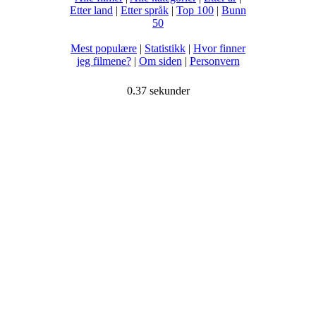
Etter land
|
Etter språk
|
Top 100
|
Bunn
50
Mest populære
|
Statistikk
|
Hvor finner
jeg filmene?
|
Om siden
|
Personvern
0.37 sekunder