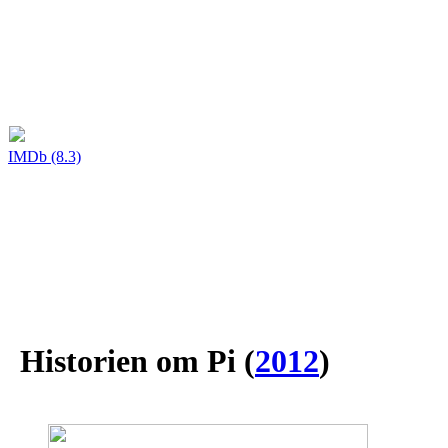
IMDb (8.3)
Historien om Pi
(
2012
)