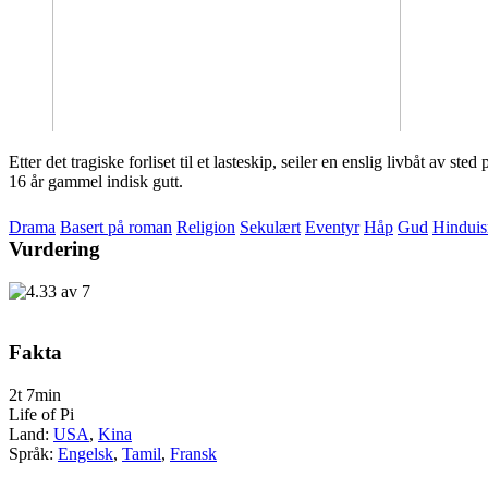
Etter det tragiske forliset til et lasteskip, seiler en enslig livbåt av
16 år gammel indisk gutt.
Drama
Basert på roman
Religion
Sekulært
Eventyr
Håp
Gud
Hindui
Vurdering
Fakta
2t 7min
Life of Pi
Land:
USA
,
Kina
Språk:
Engelsk
,
Tamil
,
Fransk