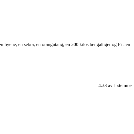
v en hyene, en sebra, en orangutang, en 200 kilos bengaltiger og Pi - en
4.33
av
1
stemme