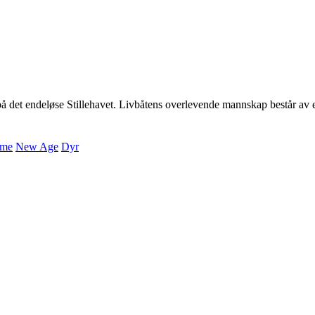
 sted på det endeløse Stillehavet. Livbåtens overlevende mannskap består a
sme
New Age
Dyr