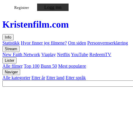
Logg inn
Registrer
Kristen
film
.com
Info
Statistikk
Hvor finner jeg filmene?
Om siden
Personvernserklæring
Stream
New Faith Network
Viaplay
Netflix
YouTube
RedeemTV
Lister
Alle filmer
Top 100
Bunn 50
Mest populære
Naviger
Alle kategorier
Etter år
Etter land
Etter språk