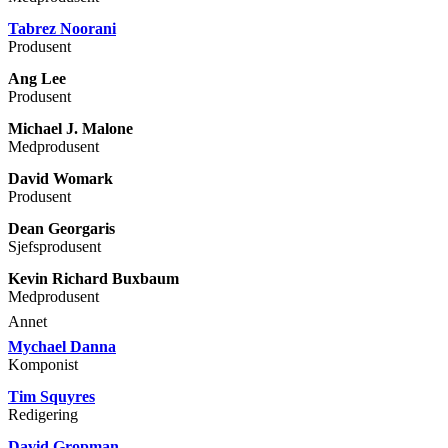
Tabrez Noorani
Produsent
Ang Lee
Produsent
Michael J. Malone
Medprodusent
David Womark
Produsent
Dean Georgaris
Sjefsprodusent
Kevin Richard Buxbaum
Medprodusent
Annet
Mychael Danna
Komponist
Tim Squyres
Redigering
David Gropman