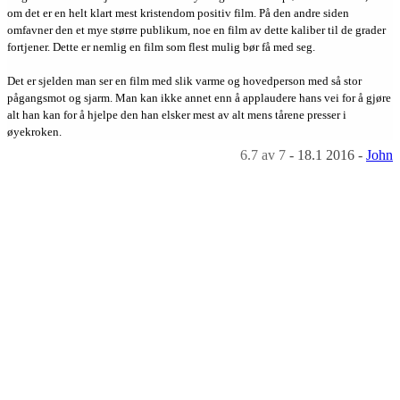
om det er en helt klart mest kristendom positiv film. På den andre siden
omfavner den et mye større publikum, noe en film av dette kaliber til de grader
fortjener. Dette er nemlig en film som flest mulig bør få med seg.
Det er sjelden man ser en film med slik varme og hovedperson med så stor
pågangsmot og sjarm. Man kan ikke annet enn å applaudere hans vei for å gjøre
alt han kan for å hjelpe den han elsker mest av alt mens tårene presser i
øyekroken.
6.7
av 7
-
18.1 2016
-
John