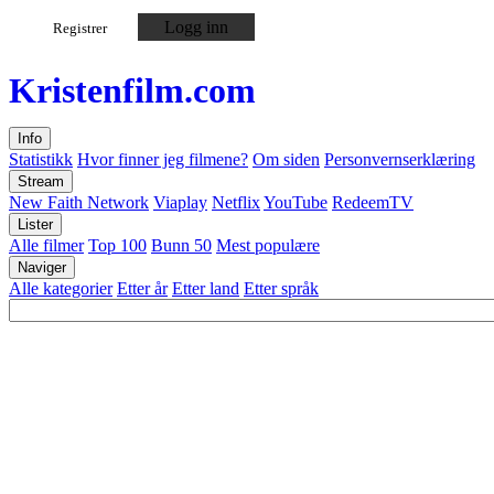
Logg inn
Registrer
Kristen
film
.com
Info
Statistikk
Hvor finner jeg filmene?
Om siden
Personvernserklæring
Stream
New Faith Network
Viaplay
Netflix
YouTube
RedeemTV
Lister
Alle filmer
Top 100
Bunn 50
Mest populære
Naviger
Alle kategorier
Etter år
Etter land
Etter språk