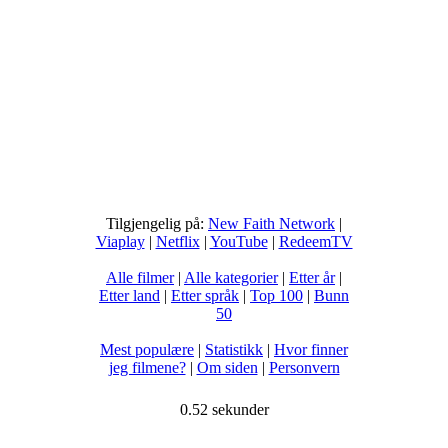
Tilgjengelig på:
New Faith Network
|
Viaplay
|
Netflix
|
YouTube
|
RedeemTV
Alle filmer
|
Alle kategorier
|
Etter år
|
Etter land
|
Etter språk
|
Top 100
|
Bunn
50
Mest populære
|
Statistikk
|
Hvor finner
jeg filmene?
|
Om siden
|
Personvern
0.52 sekunder