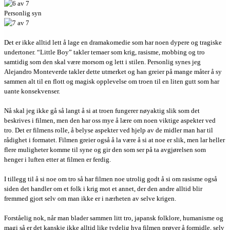
Personlig syn
Det er ikke alltid lett å lage en dramakomedie som har noen dypere og tragiske
undertoner. “Little Boy” takler temaer som krig, rasisme, mobbing og tro
samtidig som den skal være morsom og lett i stilen. Personlig synes jeg
Alejandro Monteverde takler dette utmerket og han greier på mange måter å sy
sammen alt til en flott og magisk opplevelse om troen til en liten gutt som har
uante konsekvenser.
Nå skal jeg ikke gå så langt å si at troen fungerer nøyaktig slik som det
beskrives i filmen, men den har oss mye å lære om noen viktige aspekter ved
tro. Det er filmens rolle, å belyse aspekter ved hjelp av de midler man har til
rådighet i formatet. Filmen greier også å la være å si at noe er slik, men lar heller
flere muligheter komme til syne og gir den som ser på ta avgjørelsen som
henger i luften etter at filmen er ferdig.
I tillegg til å si noe om tro så har filmen noe utrolig godt å si om rasisme også
siden det handler om et folk i krig mot et annet, der den andre alltid blir
fremmed gjort selv om man ikke er i nærheten av selve krigen.
Forståelig nok, når man blader sammen litt tro, japansk folklore, humanisme og
magi så er det kanskje ikke alltid like tydelig hva filmen prøver å formidle, selv