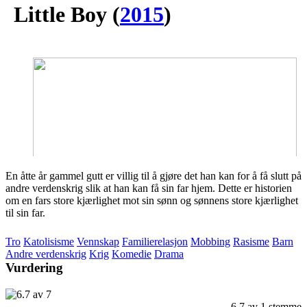
Little Boy
(
2015
)
En åtte år gammel gutt er villig til å gjøre det han kan for å få slutt på
andre verdenskrig slik at han kan få sin far hjem. Dette er historien
om en fars store kjærlighet mot sin sønn og sønnens store kjærlighet
til sin far.
Tro
Katolisisme
Vennskap
Familierelasjon
Mobbing
Rasisme
Barn
Andre verdenskrig
Krig
Komedie
Drama
Vurdering
6.7
av
1
stemme