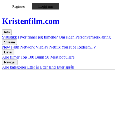
Logg inn
Registrer
Kristen
film
.com
Info
Statistikk
Hvor finner jeg filmene?
Om siden
Personvernserklæring
Stream
New Faith Network
Viaplay
Netflix
YouTube
RedeemTV
Lister
Alle filmer
Top 100
Bunn 50
Mest populære
Naviger
Alle kategorier
Etter år
Etter land
Etter språk