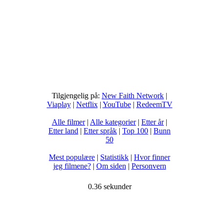
Tilgjengelig på:
New Faith Network
|
Viaplay
|
Netflix
|
YouTube
|
RedeemTV
Alle filmer
|
Alle kategorier
|
Etter år
|
Etter land
|
Etter språk
|
Top 100
|
Bunn
50
Mest populære
|
Statistikk
|
Hvor finner
jeg filmene?
|
Om siden
|
Personvern
0.36 sekunder