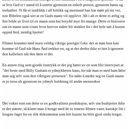
se hva Gud er i stand til å utrette gjennom en enkelt person, gjennom bønn og
trofasthet. Vi får et innblikk i all kritikk og motstand han har møtt på sin vei,
noe Bibelen også sier at en Guds mann vil oppleve. Alt i alt er dette et ærlig og
fint bilde av livet til en mann som har betydd mye for mange. Dette er historien
om en mann som visste hvor kniven måtte bli stukket for i det hele tatt å kunne
oppnå fred, nemlig hjertet!
Filmen kommer med noen veldig viktige poenger f.eks. det at man kun kan
komme til Gud når Hans Ånd trekker en, og at det derfor ikke er lurt å ignorere
den kallelsen når den først er der.
En annen ting som gjorde inntrykk er det jeg hører av en som blir intervjuet at
”det beste med Billy Graham er ydmykheten hans, for når man er med ham føler
man seg selv som den viktigste personen”. En måte å merke seg en Guds mann
er jo tross alt gjennom en ydmyk holdning til andre mennesker.
Det virker som om dette er en godkvalitets produksjon, selv om budsjettet ikke
er det største, så klarer man å henge med de to timene filmen varer, kanskje litt i
lengste laget for en slik dokumentar som lett kunne ha blitt gjort enda lenger.