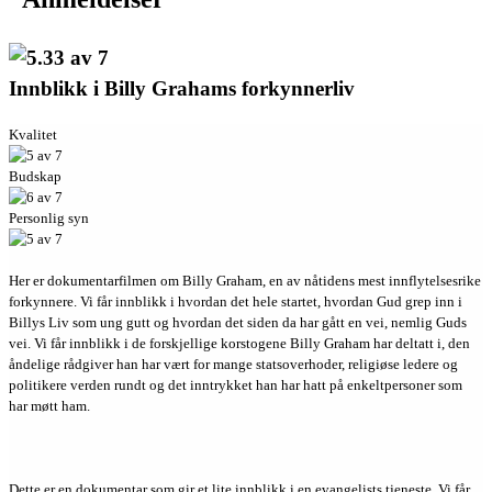
Innblikk i Billy Grahams forkynnerliv
Kvalitet
Budskap
Personlig syn
Her er dokumentarfilmen om Billy Graham, en av nåtidens mest innflytelsesrike
forkynnere. Vi får innblikk i hvordan det hele startet, hvordan Gud grep inn i
Billys Liv som ung gutt og hvordan det siden da har gått en vei, nemlig Guds
vei. Vi får innblikk i de forskjellige korstogene Billy Graham har deltatt i, den
åndelige rådgiver han har vært for mange statsoverhoder, religiøse ledere og
politikere verden rundt og det inntrykket han har hatt på enkeltpersoner som
har møtt ham.
Dette er en dokumentar som gir et lite innblikk i en evangelists tjeneste. Vi får