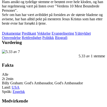
Hans ansikt og tydelige stemme er berømt over hele kloden, og han
har regelmessig vært på listen over "Verdens 10 Mest Beundrede
Personer".
Selv om han har vært avibildet på forsiden av de største bladene og
avisene, har han alltid pekt på mesteren Jesus Kristus som han etter
beste evne har forsøkt å tjene.
Dokumentar
Predikant
Vekkelse
Evangelisering
Ydmykhet
Omvendelse
Rettferdighet
Politikk
Biografi
Vurdering
5.33
av
1
stemme
Fakta
Alle
2t 2min
Billy Graham: God's Ambassador, God's Ambassador
Land:
USA
Språk:
Engelsk
Medvirkende