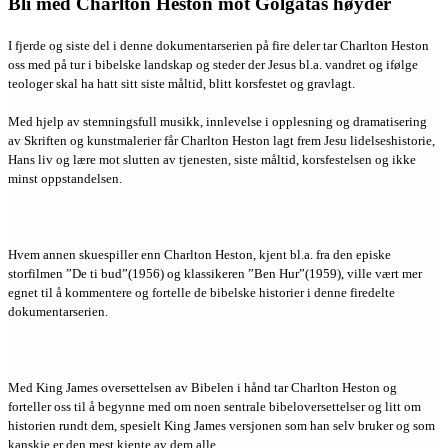
Bli med Charlton Heston mot Golgatas høyder
I fjerde og siste del i denne dokumentarserien på fire deler tar Charlton Heston
oss med på tur i bibelske landskap og steder der Jesus bl.a. vandret og ifølge
teologer skal ha hatt sitt siste måltid, blitt korsfestet og gravlagt.
Med hjelp av stemningsfull musikk, innlevelse i opplesning og dramatisering
av Skriften og kunstmalerier får Charlton Heston lagt frem Jesu lidelseshistorie,
Hans liv og lære mot slutten av tjenesten, siste måltid, korsfestelsen og ikke
minst oppstandelsen.
Hvem annen skuespiller enn Charlton Heston, kjent bl.a. fra den episke
storfilmen ”De ti bud”(1956) og klassikeren ”Ben Hur”(1959), ville vært mer
egnet til å kommentere og fortelle de bibelske historier i denne firedelte
dokumentarserien.
Med King James oversettelsen av Bibelen i hånd tar Charlton Heston og
forteller oss til å begynne med om noen sentrale bibeloversettelser og litt om
historien rundt dem, spesielt King James versjonen som han selv bruker og som
kanskje er den mest kjente av dem alle.