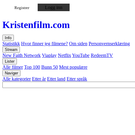
Logg inn
Registrer
Kristen
film
.com
Info
Statistikk
Hvor finner jeg filmene?
Om siden
Personvernserklæring
Stream
New Faith Network
Viaplay
Netflix
YouTube
RedeemTV
Lister
Alle filmer
Top 100
Bunn 50
Mest populære
Naviger
Alle kategorier
Etter år
Etter land
Etter språk