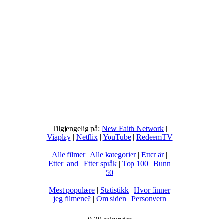
Tilgjengelig på:
New Faith Network
|
Viaplay
|
Netflix
|
YouTube
|
RedeemTV
Alle filmer
|
Alle kategorier
|
Etter år
|
Etter land
|
Etter språk
|
Top 100
|
Bunn
50
Mest populære
|
Statistikk
|
Hvor finner
jeg filmene?
|
Om siden
|
Personvern