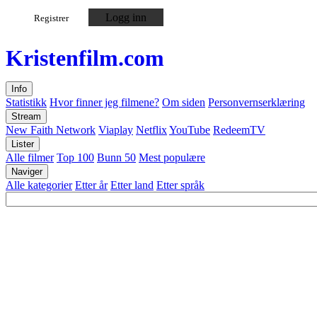
Logg inn
Registrer
Kristen
film
.com
Info
Statistikk
Hvor finner jeg filmene?
Om siden
Personvernserklæring
Stream
New Faith Network
Viaplay
Netflix
YouTube
RedeemTV
Lister
Alle filmer
Top 100
Bunn 50
Mest populære
Naviger
Alle kategorier
Etter år
Etter land
Etter språk