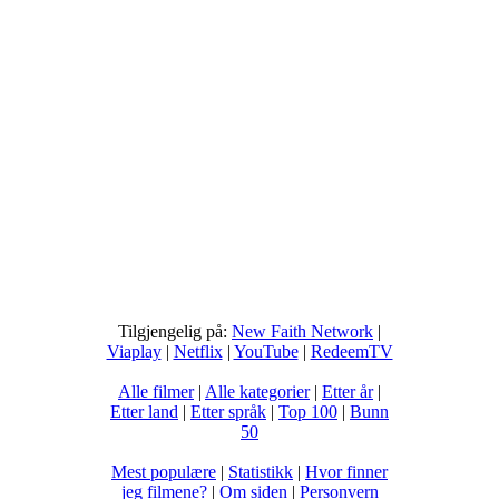
Tilgjengelig på:
New Faith Network
|
Viaplay
|
Netflix
|
YouTube
|
RedeemTV
Alle filmer
|
Alle kategorier
|
Etter år
|
Etter land
|
Etter språk
|
Top 100
|
Bunn
50
Mest populære
|
Statistikk
|
Hvor finner
jeg filmene?
|
Om siden
|
Personvern