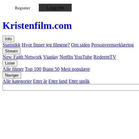
Logg inn
Registrer
Kristen
film
.com
Info
Statistikk
Hvor finner jeg filmene?
Om siden
Personvernserklæring
Stream
New Faith Network
Viaplay
Netflix
YouTube
RedeemTV
Lister
Alle filmer
Top 100
Bunn 50
Mest populære
Naviger
Alle kategorier
Etter år
Etter land
Etter språk