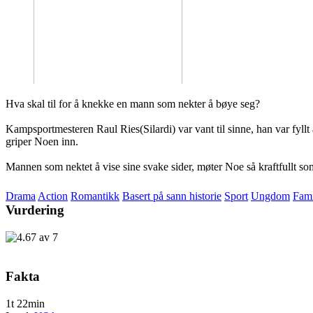
Hva skal til for å knekke en mann som nekter å bøye seg?
Kampsportmesteren Raul Ries(Silardi) var vant til sinne, han var fyllt 
griper Noen inn.
Mannen som nektet å vise sine svake sider, møter Noe så kraftfullt som g
Drama
Action
Romantikk
Basert på sann historie
Sport
Ungdom
Fami
Vurdering
Fakta
1t 22min