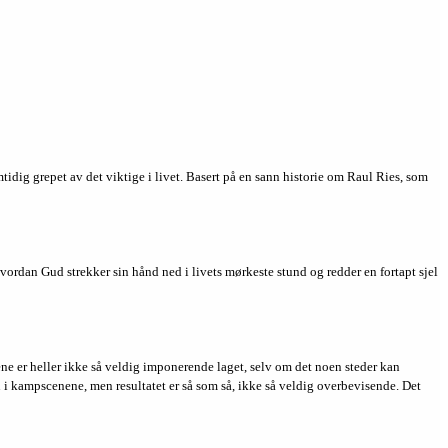
idig grepet av det viktige i livet. Basert på en sann historie om Raul Ries, som
hvordan Gud strekker sin hånd ned i livets mørkeste stund og redder en fortapt sjel
ene er heller ikke så veldig imponerende laget, selv om det noen steder kan
en i kampscenene, men resultatet er så som så, ikke så veldig overbevisende. Det