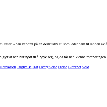
av raseri - han vandret på en destruktiv sti som ledet ham til randen av 
jør at han blir nødt til å bøye seg, og da får han kjenne forandringen so
lierelasjon
Tilgivelse
Hat
Overgivelse
Frelse
Bitterhet
Vold