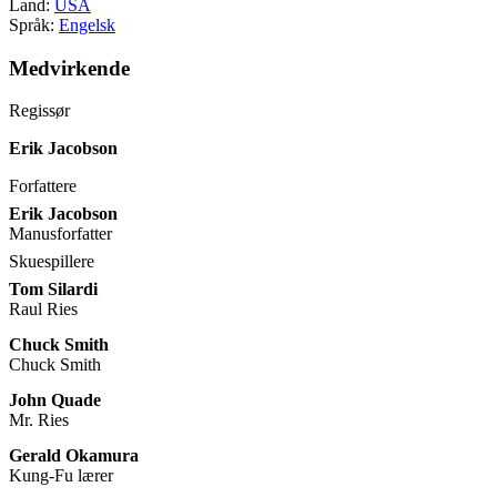
Land:
USA
Språk:
Engelsk
Medvirkende
Regissør
Erik Jacobson
Forfattere
Erik Jacobson
Manusforfatter
Skuespillere
Tom Silardi
Raul Ries
Chuck Smith
Chuck Smith
John Quade
Mr. Ries
Gerald Okamura
Kung-Fu lærer