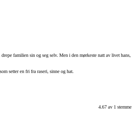
å drepe familien sin og seg selv. Men i den mørkeste natt av livet hans,
m setter en fri fra raseri, sinne og hat.
4.67
av
1
stemme