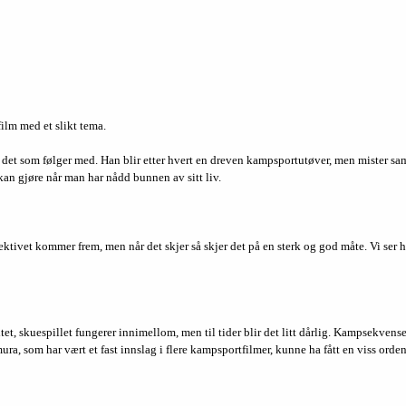
film med et slikt tema.
det som følger med. Han blir etter hvert en dreven kampsportutøver, men mister samt
 kan gjøre når man har nådd bunnen av sitt liv.
pektivet kommer frem, men når det skjer så skjer det på en sterk og god måte. Vi ser 
et, skuespillet fungerer innimellom, men til tider blir det litt dårlig. Kampsekvens
mura, som har vært et fast innslag i flere kampsportfilmer, kunne ha fått en viss ord