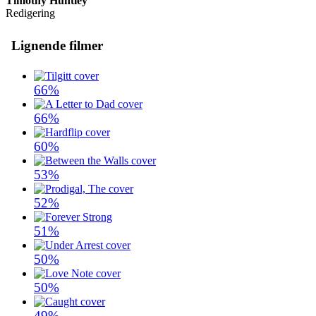
Timothy Huntley
Redigering
Lignende filmer
66%
66%
60%
53%
52%
51%
50%
50%
49%