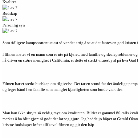
Kvalitet
Budskap
Personlig syn
Som tidligere kampsportentusiast så var det artig å se at det fantes en god kristen 
I filmen møter vi en mann som er ute på kjøret, med familie og skoleproblemer og 
nå driver en større menighet i California, er dette et sterkt vitnesbyrd på hva Gud
Filmen har et sterkt budskap om tilgivelse. Det tar en stund før det åndelige pers
og leger bånd i en familie som manglet kjærligheten som burde vært der.
Man kan ikke skryte så veldig mye om kvaliteten. Bildet er gammel 80-talls kvalit
merkes å ha blitt gjort så godt det lar seg gjøre. Jeg hadde jo håpet at Gerald Oka
kristne budskapet løfter allikevel filmen og gir den håp.