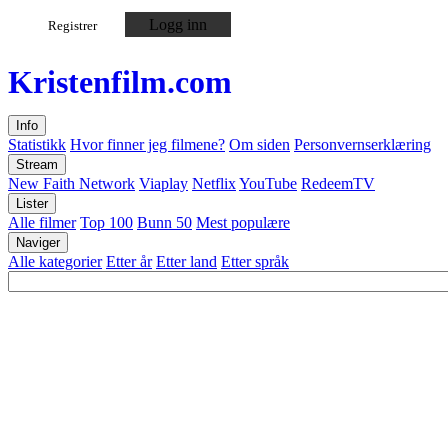
Logg inn
Registrer
Kristen
film
.com
Info
Statistikk
Hvor finner jeg filmene?
Om siden
Personvernserklæring
Stream
New Faith Network
Viaplay
Netflix
YouTube
RedeemTV
Lister
Alle filmer
Top 100
Bunn 50
Mest populære
Naviger
Alle kategorier
Etter år
Etter land
Etter språk