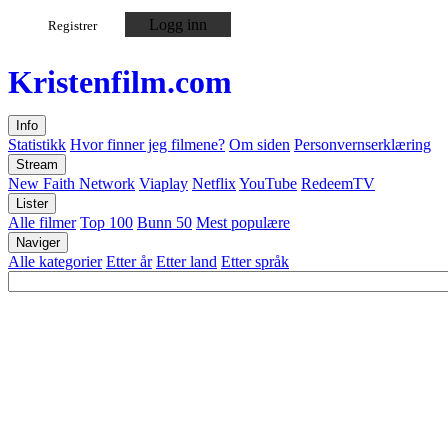
Logg inn
Registrer
Kristen
film
.com
Info
Statistikk
Hvor finner jeg filmene?
Om siden
Personvernserklæring
Stream
New Faith Network
Viaplay
Netflix
YouTube
RedeemTV
Lister
Alle filmer
Top 100
Bunn 50
Mest populære
Naviger
Alle kategorier
Etter år
Etter land
Etter språk