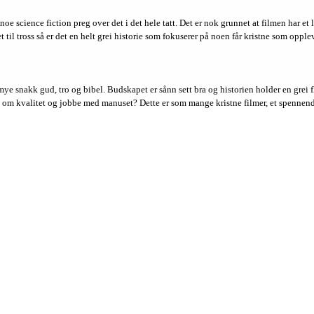
noe science fiction preg over det i det hele tatt. Det er nok grunnet at filmen har e
l tross så er det en helt grei historie som fokuserer på noen får kristne som opplever
mye snakk gud, tro og bibel. Budskapet er sånn sett bra og historien holder en grei f
eg om kvalitet og jobbe med manuset? Dette er som mange kristne filmer, et spennende