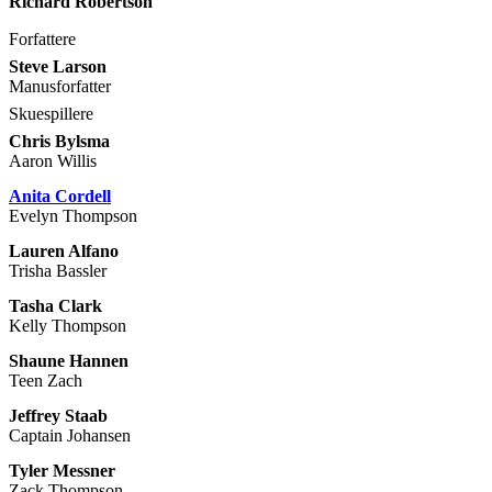
Richard Robertson
Forfattere
Steve Larson
Manusforfatter
Skuespillere
Chris Bylsma
Aaron Willis
Anita Cordell
Evelyn Thompson
Lauren Alfano
Trisha Bassler
Tasha Clark
Kelly Thompson
Shaune Hannen
Teen Zach
Jeffrey Staab
Captain Johansen
Tyler Messner
Zack Thompson