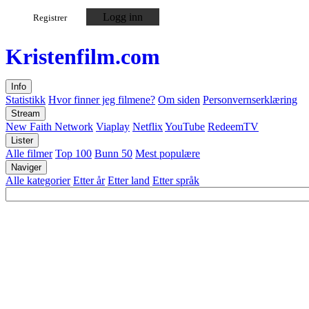
Logg inn
Registrer
Kristen
film
.com
Info
Statistikk
Hvor finner jeg filmene?
Om siden
Personvernserklæring
Stream
New Faith Network
Viaplay
Netflix
YouTube
RedeemTV
Lister
Alle filmer
Top 100
Bunn 50
Mest populære
Naviger
Alle kategorier
Etter år
Etter land
Etter språk