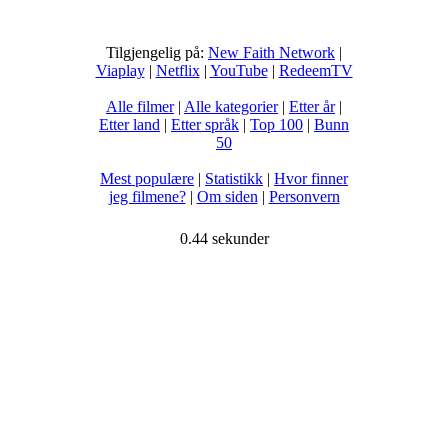
Tilgjengelig på:
New Faith Network
|
Viaplay
|
Netflix
|
YouTube
|
RedeemTV
Alle filmer
|
Alle kategorier
|
Etter år
|
Etter land
|
Etter språk
|
Top 100
|
Bunn
50
Mest populære
|
Statistikk
|
Hvor finner
jeg filmene?
|
Om siden
|
Personvern
0.44 sekunder