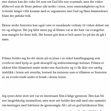
mot slutten kan det virke litt som om Gud blir noe svartmalt, men det virker
allikevel som de fleste jødene står sterke i troen, tross omstendigheter og hva
tvilende fanger ville komme med av argumenter mot Gud og Hans framtredener
blant det jødiske folk.
Denne sterke historien kan også være et enestående verktøy til videre debatt om
tro og religion. Det jeg følte mens jeg så filmen var at det bare var evangeliet
som manglet for dette folk. Det kunne gitt dem et helt annet lys på det de går i
møte.
Filmen holder seg for det meste på en plass i en enkel handlingsgang som
overlever med hjelp av godt skuespill og realitetsmessige kulisser. Filmen er
sikkert blitt filmatisert andre steder enn Auschwitz og vi får ikke noe særlig
innblikk i leiren sett utenifra, bortsett fra turistene som er tilhørere av historien
av en overlevende under et besøk i denne leiren.
Jeg synes dette stort sett var en interessant film å følge gjennom. Den kan bli
noe langtekkelig innimellom, men stort sett holder den mål med sine samtaler
om meningen med lidelsene de gjennomgår. Alt i alt en god kritikerrost film.