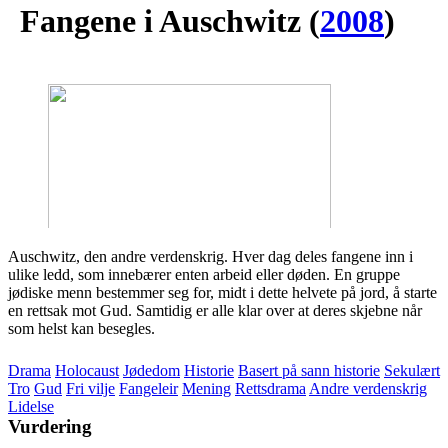
Fangene i Auschwitz
(
2008
)
Auschwitz, den andre verdenskrig. Hver dag deles fangene inn i
ulike ledd, som innebærer enten arbeid eller døden. En gruppe
jødiske menn bestemmer seg for, midt i dette helvete på jord, å starte
en rettsak mot Gud. Samtidig er alle klar over at deres skjebne når
som helst kan besegles.
Drama
Holocaust
Jødedom
Historie
Basert på sann historie
Sekulært
Tro
Gud
Fri vilje
Fangeleir
Mening
Rettsdrama
Andre verdenskrig
Lidelse
Vurdering