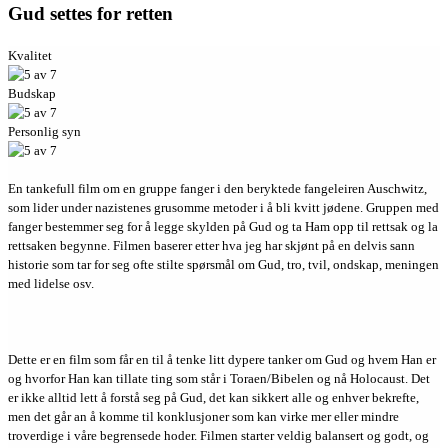
Gud settes for retten
Kvalitet
Budskap
Personlig syn
En tankefull film om en gruppe fanger i den beryktede fangeleiren Auschwitz,
som lider under nazistenes grusomme metoder i å bli kvitt jødene. Gruppen med
fanger bestemmer seg for å legge skylden på Gud og ta Ham opp til rettsak og la
rettsaken begynne. Filmen baserer etter hva jeg har skjønt på en delvis sann
historie som tar for seg ofte stilte spørsmål om Gud, tro, tvil, ondskap, meningen
med lidelse osv.
Dette er en film som får en til å tenke litt dypere tanker om Gud og hvem Han er
og hvorfor Han kan tillate ting som står i Toraen/Bibelen og nå Holocaust. Det
er ikke alltid lett å forstå seg på Gud, det kan sikkert alle og enhver bekrefte,
men det går an å komme til konklusjoner som kan virke mer eller mindre
troverdige i våre begrensede hoder. Filmen starter veldig balansert og godt, og