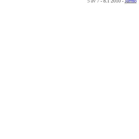
5
av 7
-
8.1 2010
-
Jarmo