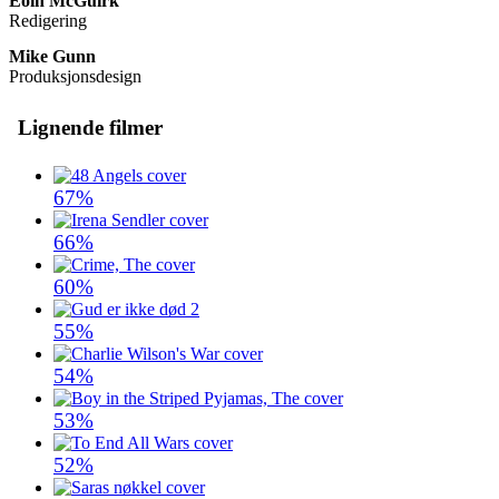
Eoin McGuirk
Redigering
Mike Gunn
Produksjonsdesign
Lignende filmer
67%
66%
60%
55%
54%
53%
52%