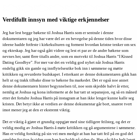
Verdifullt innsyn med viktige erkjennelser
Jeg har lest begge bøkene til Joshua Harris som er sentrale i denne
dokumentaren og jeg har være del av en bevegelse på denne tiden hvor disse
ideene hadde fotfeste i kirkekulturen og forment hvordan kristne tenker om sex
og ekteskap. Jeg har også gått videre og lest et par av de andre bøkene som
nevnes her, samt flere titalls andre, som en motvekt til Joshua Harris “I Kissed
Dating Goodbye”. For mer var det en veldig god nyhet når Joshua Harris
endelig gikk sin gamle og innflytelsesrike bok inn i sømmene og møtte
kritikken og revurderte budskapet. I etterkant av denne dokumentaren gikk han
helt ut og trakk tilbake disse to bøkene fra markedet. Det er også noe annet
denne dokumentaren hinter begynnelsen til, noe som skjedde halvt år etter,
nemlig at Joshua og kona informerte at de har tatt ut separasjon, og så en måned
etter det fortalte Joshua Harris på instagram at han ikke lenger kunne kalle seg
kristen. Det betyr ikke at verdien av denne dokumentar går bort, snarere tvert
imot mener jeg at den er ekstremt viktig.
Det er viktig å gjøre et grundig oppgjør med sine tidligere feilsteg, og det er
veldig modig av Joshua Harris å møte kritikken og gå argumentene i sømmene.
Han er veldig forsiktig på sin vei men medgir at han har tatt feil på en god del
områder for tjue år siden som han har holdt på siden da. Han går ikke helt langt