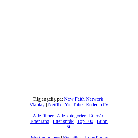
Tilgjengelig på:
New Faith Network
|
Viaplay
|
Netflix
|
YouTube
|
RedeemTV
Alle filmer
|
Alle kategorier
|
Etter år
|
Etter land
|
Etter språk
|
Top 100
|
Bunn
50
Mest populære
|
Statistikk
|
Hvor finner