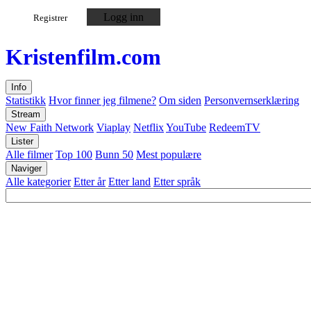
Logg inn
Registrer
Kristen
film
.com
Info
Statistikk
Hvor finner jeg filmene?
Om siden
Personvernserklæring
Stream
New Faith Network
Viaplay
Netflix
YouTube
RedeemTV
Lister
Alle filmer
Top 100
Bunn 50
Mest populære
Naviger
Alle kategorier
Etter år
Etter land
Etter språk