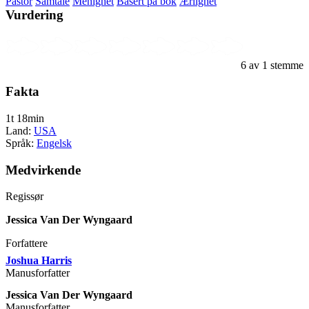
Pastor
Samtale
Menighet
Basert på bok
Ærlighet
Vurdering
6
av
1
stemme
Fakta
1t 18min
Land:
USA
Språk:
Engelsk
Medvirkende
Regissør
Jessica Van Der Wyngaard
Forfattere
Joshua Harris
Manusforfatter
Jessica Van Der Wyngaard
Manusforfatter