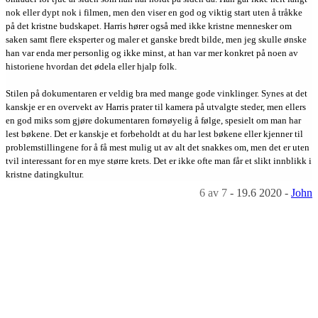
nok eller dypt nok i filmen, men den viser en god og viktig start uten å tråkke
på det kristne budskapet. Harris hører også med ikke kristne mennesker om
saken samt flere eksperter og maler et ganske bredt bilde, men jeg skulle ønske
han var enda mer personlig og ikke minst, at han var mer konkret på noen av
historiene hvordan det ødela eller hjalp folk.
Stilen på dokumentaren er veldig bra med mange gode vinklinger. Synes at det
kanskje er en overvekt av Harris prater til kamera på utvalgte steder, men ellers
en god miks som gjøre dokumentaren fornøyelig å følge, spesielt om man har
lest bøkene. Det er kanskje et forbeholdt at du har lest bøkene eller kjenner til
problemstillingene for å få mest mulig ut av alt det snakkes om, men det er uten
tvil interessant for en mye større krets. Det er ikke ofte man får et slikt innblikk i
kristne datingkultur.
6
av 7
-
19.6 2020
-
John