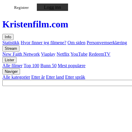
Logg inn
Registrer
Kristen
film
.com
Info
Statistikk
Hvor finner jeg filmene?
Om siden
Personvernserklæring
Stream
New Faith Network
Viaplay
Netflix
YouTube
RedeemTV
Lister
Alle filmer
Top 100
Bunn 50
Mest populære
Naviger
Alle kategorier
Etter år
Etter land
Etter språk