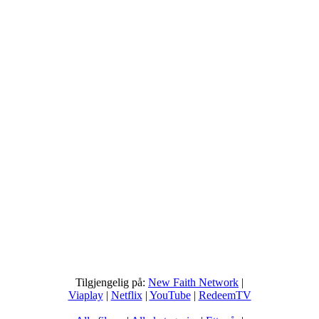
Tilgjengelig på:
New Faith Network
|
Viaplay
|
Netflix
|
YouTube
|
RedeemTV