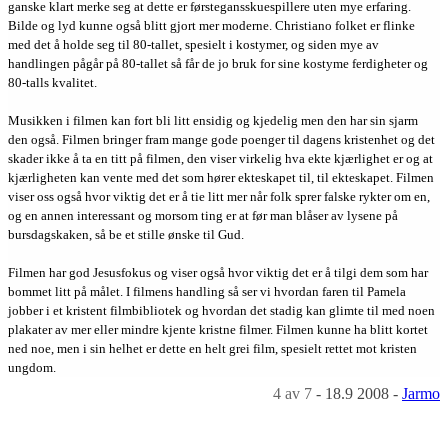
ganske klart merke seg at dette er førstegansskuespillere uten mye erfaring.
Bilde og lyd kunne også blitt gjort mer moderne. Christiano folket er flinke
med det å holde seg til 80-tallet, spesielt i kostymer, og siden mye av
handlingen pågår på 80-tallet så får de jo bruk for sine kostyme ferdigheter og
80-talls kvalitet.
Musikken i filmen kan fort bli litt ensidig og kjedelig men den har sin sjarm
den også. Filmen bringer fram mange gode poenger til dagens kristenhet og det
skader ikke å ta en titt på filmen, den viser virkelig hva ekte kjærlighet er og at
kjærligheten kan vente med det som hører ekteskapet til, til ekteskapet. Filmen
viser oss også hvor viktig det er å tie litt mer når folk sprer falske rykter om en,
og en annen interessant og morsom ting er at før man blåser av lysene på
bursdagskaken, så be et stille ønske til Gud.
Filmen har god Jesusfokus og viser også hvor viktig det er å tilgi dem som har
bommet litt på målet. I filmens handling så ser vi hvordan faren til Pamela
jobber i et kristent filmbibliotek og hvordan det stadig kan glimte til med noen
plakater av mer eller mindre kjente kristne filmer. Filmen kunne ha blitt kortet
ned noe, men i sin helhet er dette en helt grei film, spesielt rettet mot kristen
ungdom.
4
av 7
-
18.9 2008
-
Jarmo