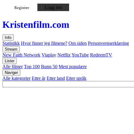
Logg inn
Registrer
Kristen
film
.com
Info
Statistikk
Hvor finner jeg filmene?
Om siden
Personvernserklæring
Stream
New Faith Network
Viaplay
Netflix
YouTube
RedeemTV
Lister
Alle filmer
Top 100
Bunn 50
Mest populære
Naviger
Alle kategorier
Etter år
Etter land
Etter språk