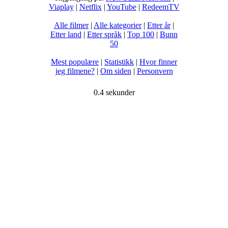
Viaplay
|
Netflix
|
YouTube
|
RedeemTV
Alle filmer
|
Alle kategorier
|
Etter år
|
Etter land
|
Etter språk
|
Top 100
|
Bunn
50
Mest populære
|
Statistikk
|
Hvor finner
jeg filmene?
|
Om siden
|
Personvern
0.4 sekunder