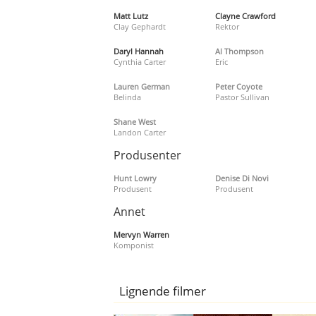
Matt Lutz
Clayne Crawford
Clay Gephardt
Rektor
Daryl Hannah
Al Thompson
Cynthia Carter
Eric
Lauren German
Peter Coyote
Belinda
Pastor Sullivan
Shane West
Landon Carter
Produsenter
Hunt Lowry
Denise Di Novi
Produsent
Produsent
Annet
Mervyn Warren
Komponist
Lignende filmer