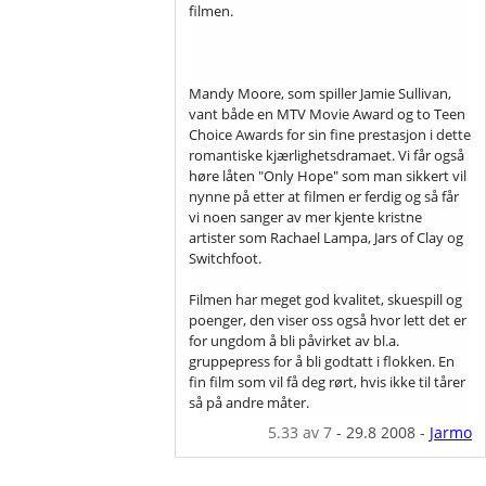
filmen.
Mandy Moore, som spiller Jamie Sullivan,
vant både en MTV Movie Award og to Teen
Choice Awards for sin fine prestasjon i dette
romantiske kjærlighetsdramaet. Vi får også
høre låten "Only Hope" som man sikkert vil
nynne på etter at filmen er ferdig og så får
vi noen sanger av mer kjente kristne
artister som Rachael Lampa, Jars of Clay og
Switchfoot.
Filmen har meget god kvalitet, skuespill og
poenger, den viser oss også hvor lett det er
for ungdom å bli påvirket av bl.a.
gruppepress for å bli godtatt i flokken. En
fin film som vil få deg rørt, hvis ikke til tårer
så på andre måter.
5.33
av 7
-
29.8 2008
-
Jarmo