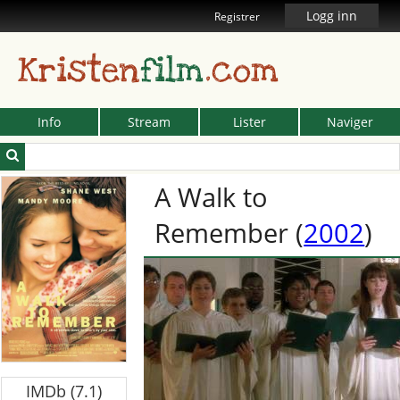
Logg inn
Registrer
Kristen
film
.com
Info
Stream
Lister
Naviger
A Walk to
Remember
(
2002
)
IMDb (7.1)