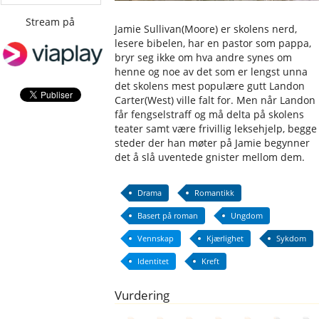
Stream på
Jamie Sullivan(Moore) er skolens nerd,
lesere bibelen, har en pastor som pappa,
bryr seg ikke om hva andre synes om
henne og noe av det som er lengst unna
det skolens mest populære gutt Landon
Carter(West) ville falt for. Men når Landon
får fengselstraff og må delta på skolens
teater samt være frivillig leksehjelp, begge
steder der han møter på Jamie begynner
det å slå uventede gnister mellom dem.
Drama
Romantikk
Basert på roman
Ungdom
Vennskap
Kjærlighet
Sykdom
Identitet
Kreft
Vurdering