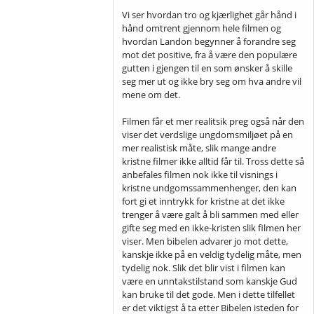
Vi ser hvordan tro og kjærlighet går hånd i
hånd omtrent gjennom hele filmen og
hvordan Landon begynner å forandre seg
mot det positive, fra å være den populære
gutten i gjengen til en som ønsker å skille
seg mer ut og ikke bry seg om hva andre vil
mene om det.
Filmen får et mer realitsik preg også når den
viser det verdslige ungdomsmiljøet på en
mer realistisk måte, slik mange andre
kristne filmer ikke alltid får til. Tross dette så
anbefales filmen nok ikke til visnings i
kristne undgomssammenhenger, den kan
fort gi et inntrykk for kristne at det ikke
trenger å være galt å bli sammen med eller
gifte seg med en ikke-kristen slik filmen her
viser. Men bibelen advarer jo mot dette,
kanskje ikke på en veldig tydelig måte, men
tydelig nok. Slik det blir vist i filmen kan
være en unntakstilstand som kanskje Gud
kan bruke til det gode. Men i dette tilfellet
er det viktigst å ta etter Bibelen isteden for