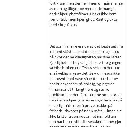
fort klisjé, men denne filmen unngår mange
av dem og tilbyr noe mer en de mange
andre kjærlighetsfilmer. Det er ikke bare
romantikk, men kjærlighet. Rent og ekte,
med riktig fokus.
Det som kanskje er noe av det beste sett fra
kristent ståsted er at det ikke blir lagt skjul
på hvor denne kjærligheten har sine røtter.
Kjærlighetens høysang blir sitert to ganger,
så bibelbruken er effektiv selv om det ikke
er så veldig mye av det. Selv om Jesus ikke
blir nevnt med navn så er det ikke behov
når budskapet er så tydelig, og jeg tror
filmen når ut til langt flere og større
publikum når den forteller noe om hvordan
den kristne kjærligheten er og etterleves på
en ærlig måte uten å prøve prakke på
frelsesbudskapet på noen måte. Filmen gir
ikke kristentroen noe annet innhold enn
den har heller, slik ofte sekulære filmer gjør,
annet enn at det velges å bruke Gud