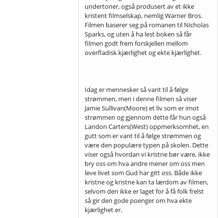
undertoner, også produsert av et ikke
kristent filmselskap, nemlig Warner Bros.
Filmen baserer seg på romanen til Nicholas
Sparks, og uten å ha lest boken så får
filmen godt frem forskjellen mellom
overfladisk kjærlighet og ekte kjærlighet.
Idag er mennesker så vant til å følge
strømmen, men i denne filmen så viser
Jamie Sullivan(Moore) et liv som er imot
strømmen og gjennom dette får hun også
Landon Carters(West) oppmerksomhet, en
gutt som er vant til å følge strømmen og
være den populære typen på skolen. Dette
viser også hvordan vi kristne bør være, ikke
bry oss om hva andre mener om oss men
leve livet som Gud har gitt oss. Både ikke
kristne og kristne kan ta lærdom av filmen,
selvom den ikke er laget for å få folk frelst
så gir den gode poenger om hva ekte
kjærlighet er.