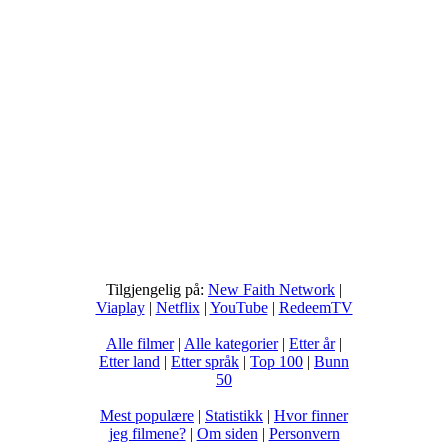
Tilgjengelig på:
New Faith Network
|
Viaplay
|
Netflix
|
YouTube
|
RedeemTV
Alle filmer
|
Alle kategorier
|
Etter år
|
Etter land
|
Etter språk
|
Top 100
|
Bunn
50
Mest populære
|
Statistikk
|
Hvor finner
jeg filmene?
|
Om siden
|
Personvern