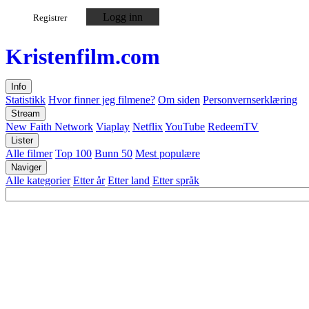
Logg inn
Registrer
Kristen
film
.com
Info
Statistikk
Hvor finner jeg filmene?
Om siden
Personvernserklæring
Stream
New Faith Network
Viaplay
Netflix
YouTube
RedeemTV
Lister
Alle filmer
Top 100
Bunn 50
Mest populære
Naviger
Alle kategorier
Etter år
Etter land
Etter språk