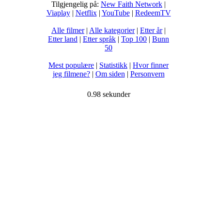
Tilgjengelig på:
New Faith Network
|
Viaplay
|
Netflix
|
YouTube
|
RedeemTV
Alle filmer
|
Alle kategorier
|
Etter år
|
Etter land
|
Etter språk
|
Top 100
|
Bunn
50
Mest populære
|
Statistikk
|
Hvor finner
jeg filmene?
|
Om siden
|
Personvern
0.98 sekunder