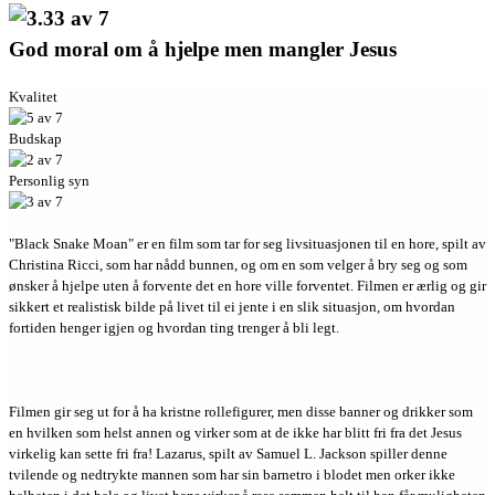
God moral om å hjelpe men mangler Jesus
Kvalitet
Budskap
Personlig syn
"Black Snake Moan" er en film som tar for seg livsituasjonen til en hore, spilt av
Christina Ricci, som har nådd bunnen, og om en som velger å bry seg og som
ønsker å hjelpe uten å forvente det en hore ville forventet. Filmen er ærlig og gir
sikkert et realistisk bilde på livet til ei jente i en slik situasjon, om hvordan
fortiden henger igjen og hvordan ting trenger å bli legt.
Filmen gir seg ut for å ha kristne rollefigurer, men disse banner og drikker som
en hvilken som helst annen og virker som at de ikke har blitt fri fra det Jesus
virkelig kan sette fri fra! Lazarus, spilt av Samuel L. Jackson spiller denne
tvilende og nedtrykte mannen som har sin barnetro i blodet men orker ikke