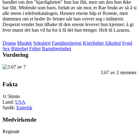
handler om den "kjærligheten" hun har fått, men om den hun ikke
har fått. Misbrukt som barn, forlatt av sin mor, er Rae brukt av så å si
alle menn i telefonkatalogen. Hennes eneste håp er Ronnie, men
drømmen om et bedre liv brister når han verver seg i militæret.
Desperat vender hun tilbake til den eneste levevei hun kjenner; å gi
hver mann det han vil ha for å få det hun trenger. Helt til Lazarus.
Drama
Musikk
Sekulært
Familierelasjon
Kjærlighet
Alkohol
Synd
Sex
Bitterhet
Frihet
Barmhjertighet
Vurdering
3.67
av
2
stemmer
Fakta
1t 56min
Land:
USA
Språk:
Engelsk
Medvirkende
Regissør