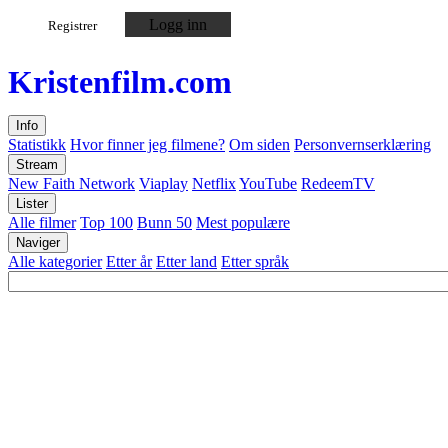
Logg inn
Registrer
Kristen
film
.com
Info
Statistikk
Hvor finner jeg filmene?
Om siden
Personvernserklæring
Stream
New Faith Network
Viaplay
Netflix
YouTube
RedeemTV
Lister
Alle filmer
Top 100
Bunn 50
Mest populære
Naviger
Alle kategorier
Etter år
Etter land
Etter språk