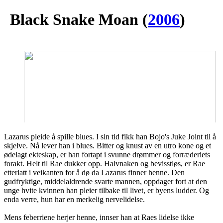
Black Snake Moan
(
2006
)
Lazarus pleide å spille blues. I sin tid fikk han Bojo's Juke Joint til å
skjelve. Nå lever han i blues. Bitter og knust av en utro kone og et
ødelagt ekteskap, er han fortapt i svunne drømmer og forræderiets
forakt. Helt til Rae dukker opp. Halvnaken og bevisstløs, er Rae
etterlatt i veikanten for å dø da Lazarus finner henne. Den
gudfryktige, middelaldrende svarte mannen, oppdager fort at den
unge hvite kvinnen han pleier tilbake til livet, er byens ludder. Og
enda verre, hun har en merkelig nervelidelse.
Mens feberriene herjer henne, innser han at Raes lidelse ikke