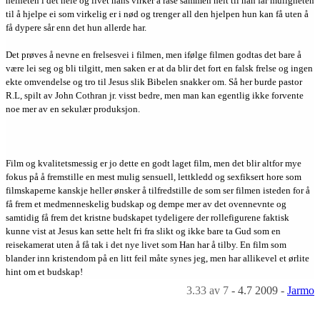
helheten i det hele og livet hans virker å rase sammen helt til han får muligheten
til å hjelpe ei som virkelig er i nød og trenger all den hjelpen hun kan få uten å
få dypere sår enn det hun allerde har.
Det prøves å nevne en frelsesvei i filmen, men ifølge filmen godtas det bare å
være lei seg og bli tilgitt, men saken er at da blir det fort en falsk frelse og ingen
ekte omvendelse og tro til Jesus slik Bibelen snakker om. Så her burde pastor
R.L, spilt av John Cothran jr. visst bedre, men man kan egentlig ikke forvente
noe mer av en sekulær produksjon.
Film og kvalitetsmessig er jo dette en godt laget film, men det blir altfor mye
fokus på å fremstille en mest mulig sensuell, lettkledd og sexfiksert hore som
filmskaperne kanskje heller ønsker å tilfredstille de som ser filmen isteden for å
få frem et medmenneskelig budskap og dempe mer av det ovennevnte og
samtidig få frem det kristne budskapet tydeligere der rollefigurene faktisk
kunne vist at Jesus kan sette helt fri fra slikt og ikke bare ta Gud som en
reisekamerat uten å få tak i det nye livet som Han har å tilby. En film som
blander inn kristendom på en litt feil måte synes jeg, men har allikevel et ørlite
hint om et budskap!
3.33
av 7
-
4.7 2009
-
Jarmo