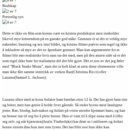
Budskap
Personlig syn
Dette er ikke en film som kunne vært en kristen produksjon men innholder
likevel mye kristendom på en ganske god måte. Grunnen er at det er veldig mye
nakenhet, banning og sex inni bildet, og kristne filmer prøver som regel og ikke
å inkludere så mye av det av åpenbare grunner. Man kan argumentere for at
filmer blir mer realistiske hvis man tar det med, men på den annen side så er det
som regel ikke bare for realismens del det blir gjort. Det er noe av det jeg føler
med ”Black Snake Moan”, men det er helt klart at uten disse elementene ville
man ikke fått samme inntrykk av verken Rae(Christina Ricci) eller
Lazarus(Samuel L. Jackson).
Lazarus sliter med at kona forlater ham barnløs etter 12 år. Det har gjort ham sint
og bitter, men han greier å holde livet gående. Så ender byens mest løsslupne
jente, Rae, blodig, halvnaken og forlatt på veien utenfor hjemmet hans, og han
tar henne inn til seg for å pleie henne. Hun er vant til å slipe unna med å tilby
seg selv, og når kjæresten(Justin Timberlake) har dratt ut i militæret og forlatt
henne ensom dras hun mot sine lyster. Det har blitt noe hun ikke kan