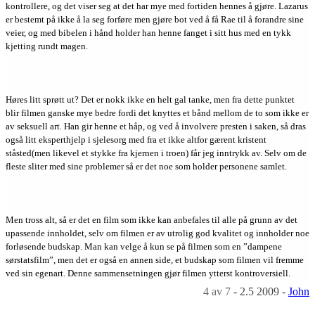
kontrollere, og det viser seg at det har mye med fortiden hennes å gjøre. Lazarus
er bestemt på ikke å la seg forføre men gjøre bot ved å få Rae til å forandre sine
veier, og med bibelen i hånd holder han henne fanget i sitt hus med en tykk
kjetting rundt magen.
Høres litt sprøtt ut? Det er nokk ikke en helt gal tanke, men fra dette punktet
blir filmen ganske mye bedre fordi det knyttes et bånd mellom de to som ikke er
av seksuell art. Han gir henne et håp, og ved å involvere presten i saken, så dras
også litt eksperthjelp i sjelesorg med fra et ikke altfor gærent kristent
ståsted(men likevel et stykke fra kjernen i troen) får jeg inntrykk av. Selv om de
fleste sliter med sine problemer så er det noe som holder personene samlet.
Men tross alt, så er det en film som ikke kan anbefales til alle på grunn av det
upassende innholdet, selv om filmen er av utrolig god kvalitet og innholder noe
forløsende budskap. Man kan velge å kun se på filmen som en ”dampene
sørstatsfilm”, men det er også en annen side, et budskap som filmen vil fremme
ved sin egenart. Denne sammensetningen gjør filmen ytterst kontroversiell.
4
av 7
-
2.5 2009
-
John