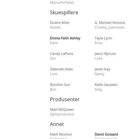
Manusforfatter
Skuespillere
Duane Allen
G. Michael Nicolosi
Robert
Charley, Julenissen
Emma Faith Ashley
Tayla Lynn
Katie
Rose
Candy LaFlora
Jason Bynum
Dot
Luke
Deborah Allen
Janet Ivey
Livie
Nancy
Bunthin Sun
Keith Sausedo
Ben
Greg
Produsenter
Matt McQueen
Sjefsprodusent
Annet
Mark Nicolosi
David Gossard
Redigering
Cinematografi