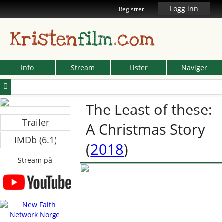
Logg inn
Registrer
Kristen
film
.com
Info
Stream
Lister
Naviger
The Least of these:
Trailer
A Christmas Story
IMDb (6.1)
(
2018
)
Stream på