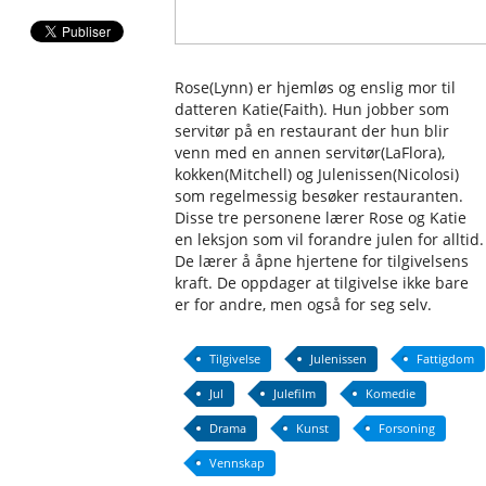
Rose(Lynn) er hjemløs og enslig mor til
datteren Katie(Faith). Hun jobber som
servitør på en restaurant der hun blir
venn med en annen servitør(LaFlora),
kokken(Mitchell) og Julenissen(Nicolosi)
som regelmessig besøker restauranten.
Disse tre personene lærer Rose og Katie
en leksjon som vil forandre julen for alltid.
De lærer å åpne hjertene for tilgivelsens
kraft. De oppdager at tilgivelse ikke bare
er for andre, men også for seg selv.
Tilgivelse
Julenissen
Fattigdom
Jul
Julefilm
Komedie
Drama
Kunst
Forsoning
Vennskap