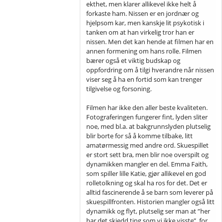
ekthet, men klarer allikevel ikke helt å
forkaste ham. Nissen er en jordnær og
hjelpsom kar, men kanskje lit psykotisk i
tanken om at han virkelig tror han er
nissen. Men det kan hende at filmen har en
annen formening om hans rolle. Filmen
bærer også et viktig budskap og
oppfordring om å tilgi hverandre når nissen
viser seg å ha en fortid som kan trenger
tilgivelse og forsoning.
Filmen har ikke den aller beste kvaliteten.
Fotograferingen fungerer fint, lyden sliter
noe, med bl.a. at bakgrunnslyden plutselig
blir borte for så å komme tilbake, litt
amatørmessig med andre ord. Skuespillet
er stort sett bra, men blir noe overspilt og
dynamikken mangler en del. Emma Faith,
som spiller lille Katie, gjør allikevel en god
rolletolkning og skal ha ros for det. Det er
alltid fascinerende å se barn som leverer på
skuespillfronten. Historien mangler også litt
dynamikk og flyt, plutselig ser man at ”her
har det skjedd ting som vi ikke visste”, for