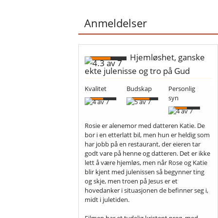
Anmeldelser
Hjemløshet, ganske
ekte julenisse og tro på Gud
Kvalitet
Budskap
Personlig
syn
Rosie er alenemor med datteren Katie. De
bor i en etterlatt bil, men hun er heldig som
har jobb på en restaurant, der eieren tar
godt vare på henne og datteren. Det er ikke
lett å være hjemløs, men når Rose og Katie
blir kjent med julenissen så begynner ting
og skje, men troen på Jesus er et
hovedanker i situasjonen de befinner seg i,
midt i juletiden.
Filmen har et tydelig kristent preg, med