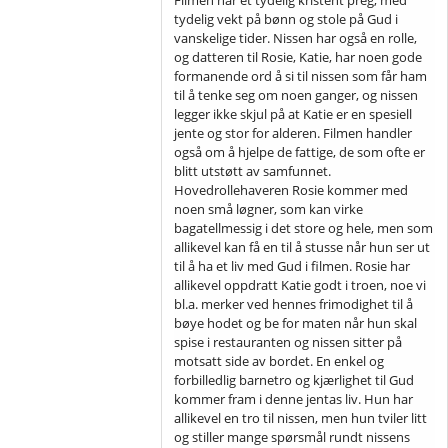
tydelig vekt på bønn og stole på Gud i
vanskelige tider. Nissen har også en rolle,
og datteren til Rosie, Katie, har noen gode
formanende ord å si til nissen som får ham
til å tenke seg om noen ganger, og nissen
legger ikke skjul på at Katie er en spesiell
jente og stor for alderen. Filmen handler
også om å hjelpe de fattige, de som ofte er
blitt utstøtt av samfunnet.
Hovedrollehaveren Rosie kommer med
noen små løgner, som kan virke
bagatellmessig i det store og hele, men som
allikevel kan få en til å stusse når hun ser ut
til å ha et liv med Gud i filmen. Rosie har
allikevel oppdratt Katie godt i troen, noe vi
bl.a. merker ved hennes frimodighet til å
bøye hodet og be for maten når hun skal
spise i restauranten og nissen sitter på
motsatt side av bordet. En enkel og
forbilledlig barnetro og kjærlighet til Gud
kommer fram i denne jentas liv. Hun har
allikevel en tro til nissen, men hun tviler litt
og stiller mange spørsmål rundt nissens