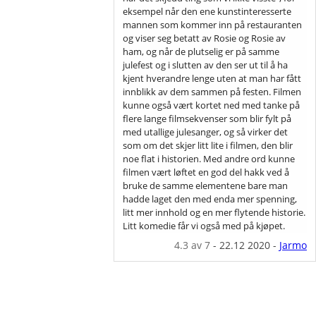
eksempel når den ene kunstinteresserte
mannen som kommer inn på restauranten
og viser seg betatt av Rosie og Rosie av
ham, og når de plutselig er på samme
julefest og i slutten av den ser ut til å ha
kjent hverandre lenge uten at man har fått
innblikk av dem sammen på festen. Filmen
kunne også vært kortet ned med tanke på
flere lange filmsekvenser som blir fylt på
med utallige julesanger, og så virker det
som om det skjer litt lite i filmen, den blir
noe flat i historien. Med andre ord kunne
filmen vært løftet en god del hakk ved å
bruke de samme elementene bare man
hadde laget den med enda mer spenning,
litt mer innhold og en mer flytende historie.
Litt komedie får vi også med på kjøpet.
4.3
av 7
-
22.12 2020
-
Jarmo