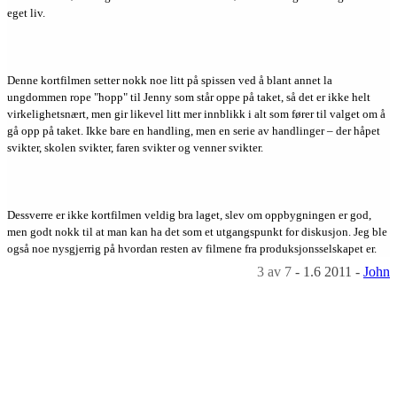
eget liv.
Denne kortfilmen setter nokk noe litt på spissen ved å blant annet la
ungdommen rope "hopp" til Jenny som står oppe på taket, så det er ikke helt
virkelighetsnært, men gir likevel litt mer innblikk i alt som fører til valget om å
gå opp på taket. Ikke bare en handling, men en serie av handlinger – der håpet
svikter, skolen svikter, faren svikter og venner svikter.
Dessverre er ikke kortfilmen veldig bra laget, slev om oppbygningen er god,
men godt nokk til at man kan ha det som et utgangspunkt for diskusjon. Jeg ble
også noe nysgjerrig på hvordan resten av filmene fra produksjonsselskapet er.
3
av 7
-
1.6 2011
-
John