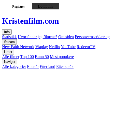
Logg inn
Registrer
Kristen
film
.com
Info
Statistikk
Hvor finner jeg filmene?
Om siden
Personvernserklæring
Stream
New Faith Network
Viaplay
Netflix
YouTube
RedeemTV
Lister
Alle filmer
Top 100
Bunn 50
Mest populære
Naviger
Alle kategorier
Etter år
Etter land
Etter språk