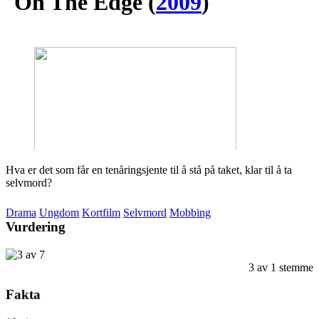
On The Edge
(
2009
)
Hva er det som får en tenåringsjente til å stå på taket, klar til å ta
selvmord?
Drama
Ungdom
Kortfilm
Selvmord
Mobbing
Vurdering
3
av
1
stemme
Fakta