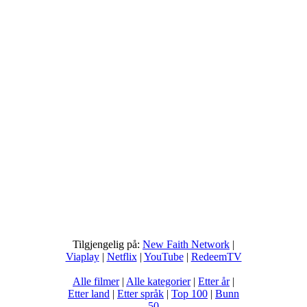
Tilgjengelig på:
New Faith Network
|
Viaplay
|
Netflix
|
YouTube
|
RedeemTV
Alle filmer
|
Alle kategorier
|
Etter år
|
Etter land
|
Etter språk
|
Top 100
|
Bunn
50