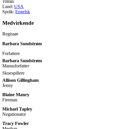
10min
Land:
USA
Språk:
Engelsk
Medvirkende
Regissør
Barbara Sundstrøm
Forfattere
Barbara Sundstrøm
Manusforfatter
Skuespillere
Allison Gillingham
Jenny
Blaine Manry
Fireman
Michael Tapley
Negationator
Tracy Fowler
Meghan