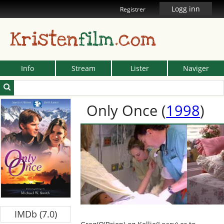
Logg inn
Registrer
Kristen
film
.com
Info
Stream
Lister
Naviger
Only Once
(
1998
)
IMDb (7.0)