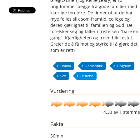
Greg(O'Brien) og Kellie(Leary) er to
ungdommer begge fra gode familier med
kjærlige foreldre. De finner ut at de har
mye felles slik som framtid, college og
deres kjærlighet til familien og Gud. De
forelsker seg og faller i fristelsen "bare en
gang". Kjærligheten og troen blir testet.
Greier de å få mot og styrke til å gjøre det
som er rett?
Drama
Romantikk
Ungdom
Sex
Fristelse
Vurdering
4.33
av
1
stemme
Fakta
56min