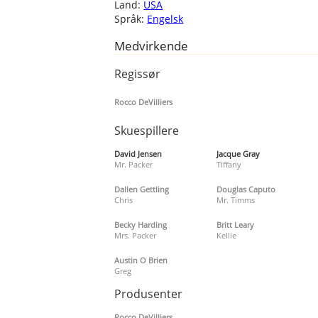
Land:
USA
Språk:
Engelsk
Medvirkende
Regissør
Rocco DeVilliers
Skuespillere
David Jensen
Jacque Gray
Mr. Packer
Tiffany
Dallen Gettling
Douglas Caputo
Chris
Mr. Timms
Becky Harding
Britt Leary
Mrs. Packer
Kellie
Austin O Brien
Greg
Produsenter
Rocco DeVilliers