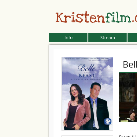
Kristen
film
Info
Stream
Bel
Faren til