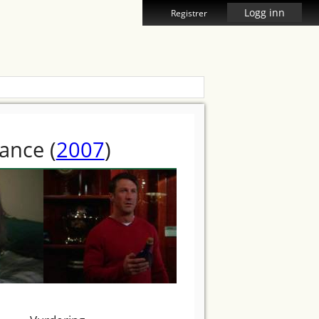
Logg inn
Registrer
mance
(
2007
)