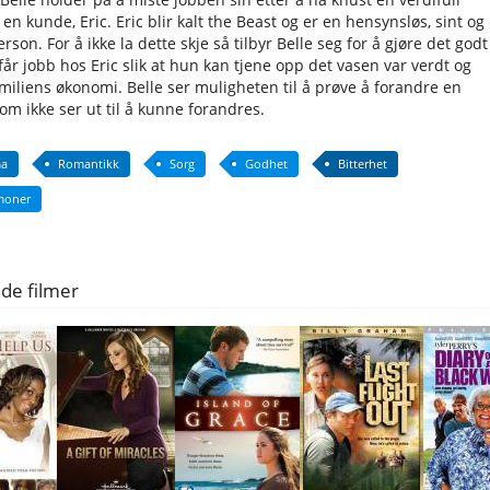
en kunde, Eric. Eric blir kalt the Beast og er en hensynsløs, sint og
rson. For å ikke la dette skje så tilbyr Belle seg for å gjøre det godt
får jobb hos Eric slik at hun kan tjene opp det vasen var verdt og
miliens økonomi. Belle ser muligheten til å prøve å forandre en
om ikke ser ut til å kunne forandres.
a
Romantikk
Sorg
Godhet
Bitterhet
moner
de filmer