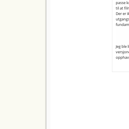
passe k
til at f
Der er i
utgangs
fundame
Jeg ble 
versjone
opphavet