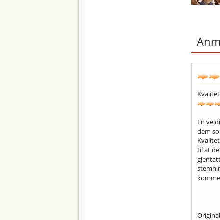
Anme
Kvalitet
En veld
dem som
Kvalite
til at d
gjentat
stemning
komme b
Origina