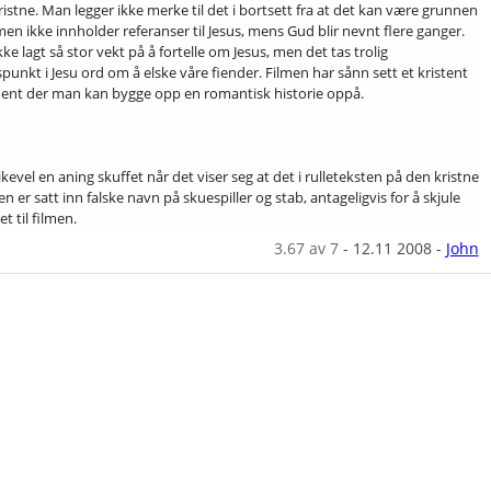
ristne. Man legger ikke merke til det i bortsett fra at det kan være grunnen
ilmen ikke innholder referanser til Jesus, mens Gud blir nevnt flere ganger.
kke lagt så stor vekt på å fortelle om Jesus, men det tas trolig
punkt i Jesu ord om å elske våre fiender. Filmen har sånn sett et kristent
nt der man kan bygge opp en romantisk historie oppå.
likevel en aning skuffet når det viser seg at det i rulleteksten på den kristne
n er satt inn falske navn på skuespiller og stab, antageligvis for å skjule
 til filmen.
3.67
av 7
-
12.11 2008
-
John