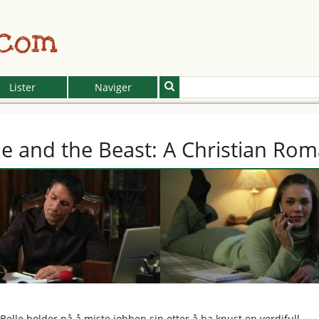
.com
Lister
Naviger
le and the Beast: A Christian Ro
 Belle holder på å miste jobben sin etter å ha knust en verdifull