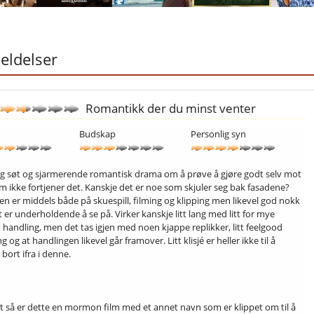
ldelser
Romantikk der du minst venter
Budskap
Personlig syn
ig søt og sjarmerende romantisk drama om å prøve å gjøre godt selv mot
 ikke fortjener det. Kanskje det er noe som skjuler seg bak fasadene?
ten er middels både på skuespill, filming og klipping men likevel god nokk
et er underholdende å se på. Virker kanskje litt lang med litt for mye
t handling, men det tas igjen med noen kjappe replikker, litt feelgood
 og at handlingen likevel går framover. Litt klisjé er heller ikke til å
ort ifra i denne.
lt så er dette en mormon film med et annet navn som er klippet om til å