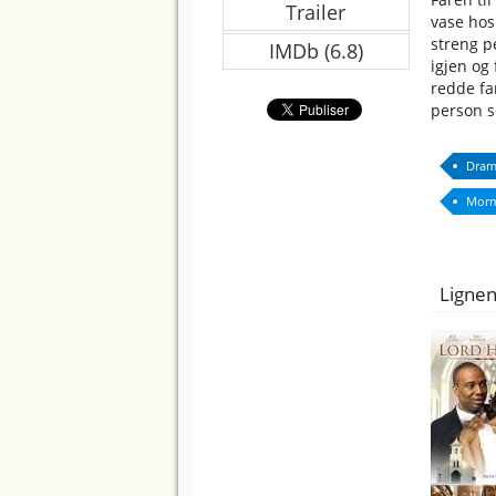
Trailer
vase hos 
streng pe
IMDb (6.8)
igjen og 
redde fa
person s
Dram
Mor
Lignen