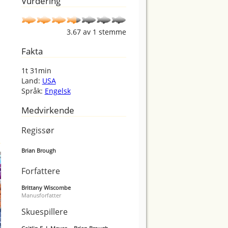
Vurdering
3.67
av
1
stemme
Fakta
1t 31min
Land:
USA
Språk:
Engelsk
Medvirkende
Regissør
Brian Brough
Forfattere
Brittany Wiscombe
Manusforfatter
Skuespillere