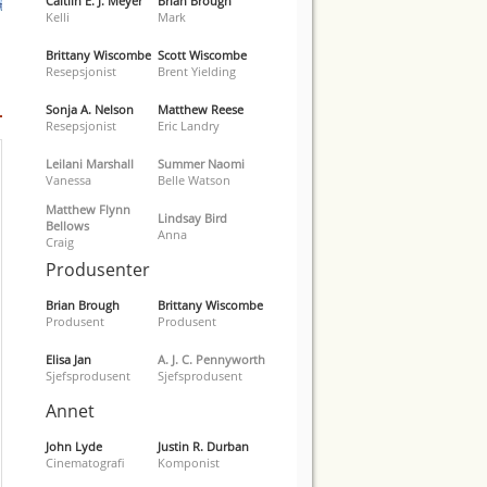
Caitlin E. J. Meyer
Brian Brough
Kelli
Mark
Brittany Wiscombe
Scott Wiscombe
Resepsjonist
Brent Yielding
Sonja A. Nelson
Matthew Reese
Resepsjonist
Eric Landry
Leilani Marshall
Summer Naomi
Vanessa
Belle Watson
Matthew Flynn
Lindsay Bird
Bellows
Anna
Craig
Produsenter
Brian Brough
Brittany Wiscombe
Produsent
Produsent
Elisa Jan
A. J. C. Pennyworth
Sjefsprodusent
Sjefsprodusent
Annet
John Lyde
Justin R. Durban
Cinematografi
Komponist