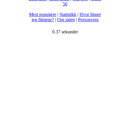
50
Mest populære
|
Statistikk
|
Hvor finner
jeg filmene?
|
Om siden
|
Personvern
0.37 sekunder