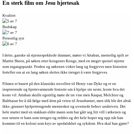
En sterk film om Jesu hjertesak
Kvalitet
Budskap
Personlig syn
I dette, ganske så stjernespekkede dramaet, møter vi Artaban, mesterlig spilt av
Martin Sheen, på søken etter kongenes Konge, med en meget spesiel stjerne
som utgangspunkt. Ferden og søkenen virker lang og forgjeves men historien
forteller oss at en lang søken slettes ikke trenger å være forgjeves.
Filmen er basert på den klassiske novellen til Henry van Dyke og er en
inspirerende og hjertevarmende historie om å hjelpe sin neste, koste hva det
koste vil. Artaban skulle egentlig møte de tre vise men Kaspar, Melchior og
Balthazar for å slå følge med dem på veien til Jesusbarnet, men slik ble det altså
ikke, grunnet hjelpetrengende mennesker og uventede behov underveis. Det
hele starter med en stakkars eldre mann som har gått seg litt vill i ørkenen og
noe senere et barn som trenges og reddes og det hele hoper seg opp når han
kommer til en koloni som kryr av spedalskhet og sykdom. Hva skal han gjøre?