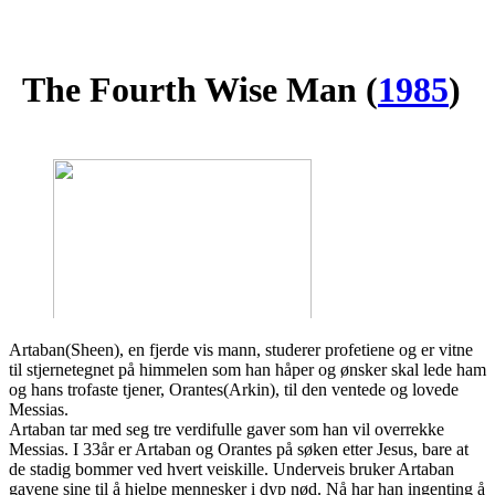
The Fourth Wise Man
(
1985
)
Artaban(Sheen), en fjerde vis mann, studerer profetiene og er vitne
til stjernetegnet på himmelen som han håper og ønsker skal lede ham
og hans trofaste tjener, Orantes(Arkin), til den ventede og lovede
Messias.
Artaban tar med seg tre verdifulle gaver som han vil overrekke
Messias. I 33år er Artaban og Orantes på søken etter Jesus, bare at
de stadig bommer ved hvert veiskille. Underveis bruker Artaban
gavene sine til å hjelpe mennesker i dyp nød. Nå har han ingenting å