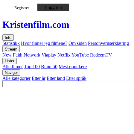
Logg inn
Registrer
Kristen
film
.com
Info
Statistikk
Hvor finner jeg filmene?
Om siden
Personvernserklæring
Stream
New Faith Network
Viaplay
Netflix
YouTube
RedeemTV
Lister
Alle filmer
Top 100
Bunn 50
Mest populære
Naviger
Alle kategorier
Etter år
Etter land
Etter språk