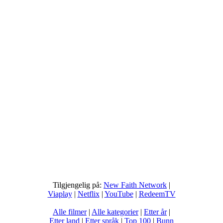
Tilgjengelig på:
New Faith Network
|
Viaplay
|
Netflix
|
YouTube
|
RedeemTV
Alle filmer
|
Alle kategorier
|
Etter år
|
Etter land
|
Etter språk
|
Top 100
|
Bunn