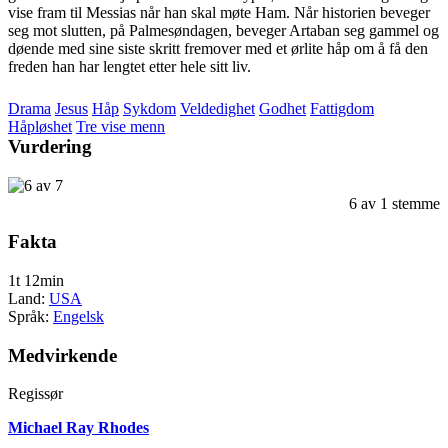
vise fram til Messias når han skal møte Ham. Når historien beveger
seg mot slutten, på Palmesøndagen, beveger Artaban seg gammel og
døende med sine siste skritt fremover med et ørlite håp om å få den
freden han har lengtet etter hele sitt liv.
Drama
Jesus
Håp
Sykdom
Veldedighet
Godhet
Fattigdom
Håpløshet
Tre vise menn
Vurdering
6
av
1
stemme
Fakta
1t 12min
Land:
USA
Språk:
Engelsk
Medvirkende
Regissør
Michael Ray Rhodes