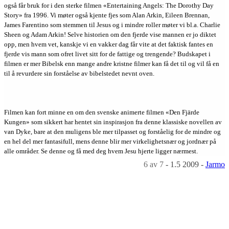
også får bruk for i den sterke filmen «Entertaining Angels: The Dorothy Day
Story» fra 1996. Vi møter også kjente fjes som Alan Arkin, Eileen Brennan,
James Farentino som stemmen til Jesus og i mindre roller møter vi bl.a. Charlie
Sheen og Adam Arkin! Selve historien om den fjerde vise mannen er jo diktet
opp, men hvem vet, kanskje vi en vakker dag får vite at det faktisk fantes en
fjerde vis mann som ofret livet sitt for de fattige og trengende? Budskapet i
filmen er mer Bibelsk enn mange andre kristne filmer kan få det til og vil få en
til å revurdere sin forståelse av bibelstedet nevnt oven.
Filmen kan fort minne en om den svenske animerte filmen «Den Fjärde
Kungen» som sikkert har hentet sin inspirasjon fra denne klassiske novellen av
van Dyke, bare at den muligens ble mer tilpasset og forståelig for de mindre og
en hel del mer fantasifull, mens denne blir mer virkelighetsnær og jordnær på
alle områder. Se denne og få med deg hvem Jesu hjerte ligger nærmest.
6
av 7
-
1.5 2009
-
Jarmo