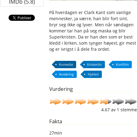
IMDb (5.8)
På hverdagen er Clark Kant som vanlige
mennesker, ja værre, han blir fort sint,
bryr seg ikke og lyver. Men når søndagen
kommer tar han på seg maska og blir
Superkristen. Da er han den som er best
kledd i kirken, som synger høyest, gir mest
og er ivrigst i å dele fra ordet.
Komedie
Kristenliv
Kortfilm
Avsløring
Hykleri
Vurdering
4.67
av
1
stemme
Fakta
27min