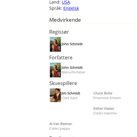
Land:
USA
Språk:
Engelsk
Medvirkende
Regissør
John Schmidt
Forfattere
John Schmidt
Manusforfatter
Skuespillere
Jim Schmidt
Chuck Bolte
Clark Kant
Ensomme Kristen
Esther Vlases
Clarks mamma
Al Van Beenen
Clarks pappa