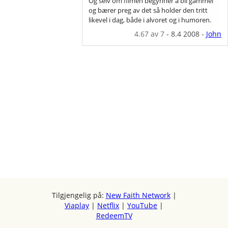
Og selv om filmen begynner å bli gammel
og bærer preg av det så holder den tritt
likevel i dag, både i alvoret og i humoren.
4.67
av 7
-
8.4 2008
-
John
Tilgjengelig på:
New Faith Network
|
Viaplay
|
Netflix
|
YouTube
|
RedeemTV