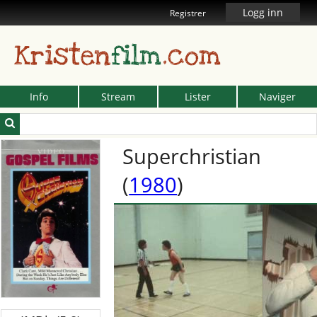
Logg inn
Registrer
Kristen
film
.com
Info
Stream
Lister
Naviger
Superchristian
(
1980
)