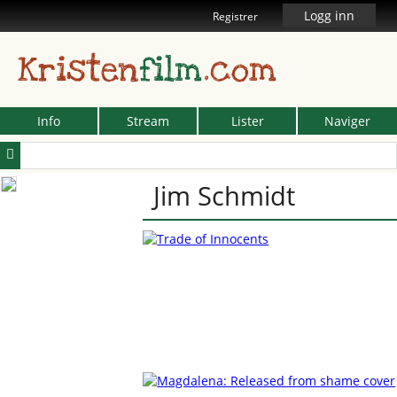
Logg inn
Registrer
Kristen
film
.com
Info
Stream
Lister
Naviger
Jim Schmidt